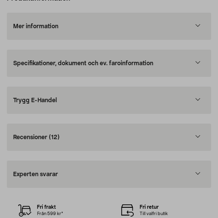
Mer information
Specifikationer, dokument och ev. faroinformation
Trygg E-Handel
Recensioner
(12)
Experten svarar
Fri frakt
Fri retur
Från 599 kr*
Till valfri butik