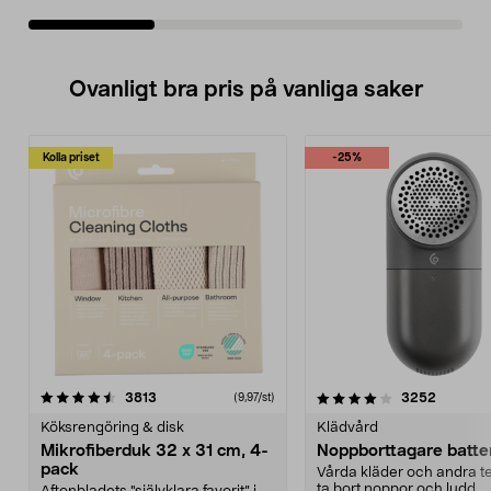
Ovanligt bra pris på vanliga saker
Kolla priset
-25%
4.0av 5 stjärnor
recensioner
4.5av 5 stjärnor
recensio
3813
3252
(9,97/st)
Köksrengöring & disk
Klädvård
Mikrofiberduk 32 x 31 cm, 4-
Noppborttagare batter
pack
Vårda kläder och andra tex
ta bort noppor och ludd.