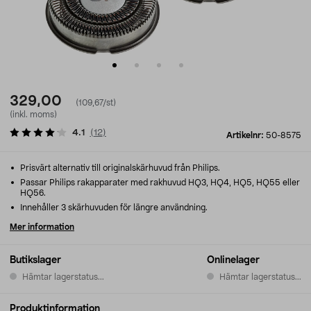
329,00
(109,67/st)
(inkl. moms)
4.1
(
12
)
Artikelnr:
50-8575
Prisvärt alternativ till originalskärhuvud från Philips.
Passar Philips rakapparater med rakhuvud HQ3, HQ4, HQ5, HQ55 eller
HQ56.
Innehåller 3 skärhuvuden för längre användning.
Mer information
Butikslager
Onlinelager
Hämtar lagerstatus...
Hämtar lagerstatus...
Produktinformation