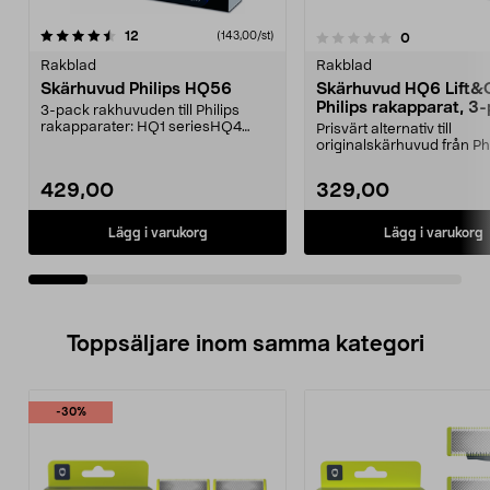
recensioner
12
(143,00/st)
recensioner
0
0.0 av 5 stjärnor
0.0 av 5 stjärnor
Rakblad
Rakblad
Skärhuvud Philips HQ56
Skärhuvud HQ6 Lift&Cu
Philips rakapparat, 3
3-pack rakhuvuden till Philips
rakapparater: HQ1 seriesHQ4
Prisvärt alternativ till
seriesHQ64 seriesHQ66...
originalskärhuvud från Phi
Philips rakapparate...
429,00
329,00
Lägg i varukorg
Lägg i varukorg
Toppsäljare inom samma kategori
-30%