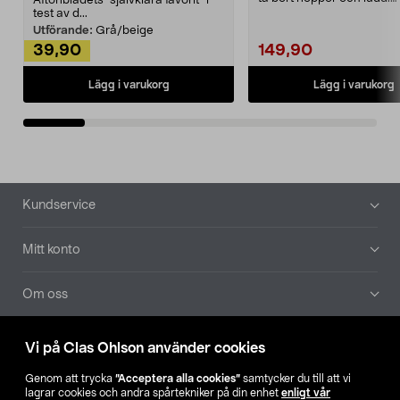
Aftonbladets "självklara favorit” i
Noppborttagaren fräs...
test av d...
Utförande:
Grå/beige
39,90
149,90
Lägg i varukorg
Lägg i varukorg
Sidfot
Kundservice
Mitt konto
Om oss
Aktuellt
Vi på Clas Ohlson använder cookies
Genom att trycka
”Acceptera alla cookies”
samtycker du till att vi
Våra bolag
lagrar cookies och andra spårtekniker på din enhet
enligt vår