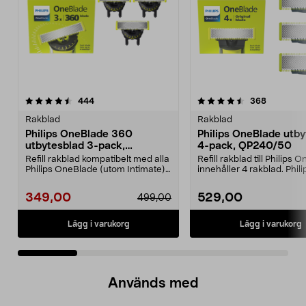
4.5 av 5 stjärnor
recensioner
3.5 av 5 stjärnor
recension
444
368
Rakblad
Rakblad
Philips OneBlade 360
Philips OneBlade utby
utbytesblad 3-pack,
4-pack, QP240/50
QP430/50
Refill rakblad kompatibelt med alla
Refill rakblad till Philips
Philips OneBlade (utom Intimate).
innehåller 4 rakblad. Phili
Philips 36...
OneBlade QP24...
349,00
529,00
499,00
Lägg i varukorg
Lägg i varukorg
Används med