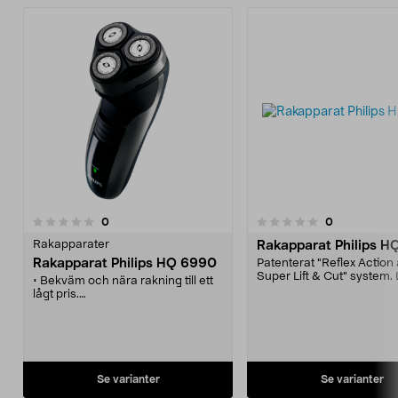
recensioner
recensioner
0
0
0.0 av 5 stjärnor
0.0 av 5 stjärnor
Rakapparater
Rakapparat Philips H
Rakapparat Philips HQ 6990
Patenterat "Reflex Action
Super Lift & Cut" system. 
• Bekväm och nära rakning till ett
8 tim. Batteritid: 40 min.
lågt pris.
• Anpassar sig till ansiktets och
halsens konturer.
• Trimsax, perfekt för mustasch
och polisonger.
• Skönt grepp.
Se varianter
Se varianter