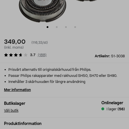
349,00
(116,33/st)
(inkl. moms)
3.7
(
188
)
Artikelnr:
51-3038
Prisvärt alternativ till originalskärhuvud från Philips.
Passar Philips rakapparater med rakhuvud SH50, SH70 eller SH90.
Innehåller 3 skärhuvuden för längre användning
Mer information
Onlinelager
Butikslager
I lager
(56)
Välj butik
Produktinformation