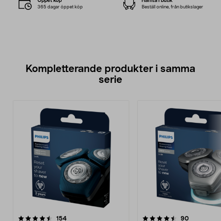
Öppet köp
Hämta i butik
365 dagar öppet köp
Beställ online, från butikslager
Kompletterande produkter i samma
serie
4.5av 5 stjärnor
recensioner
4.5av 5 stjärnor
recensione
154
90