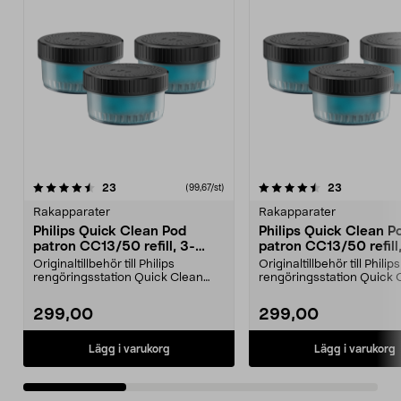
4.5av 5 stjärnor
recensioner
4.5av 5 stjärnor
recensione
23
23
(99,67/st)
Rakapparater
Rakapparater
Philips Quick Clean Pod
Philips Quick Clean P
patron CC13/50 refill, 3-
patron CC13/50 refill
pack
pack
Originaltillbehör till Philips
Originaltillbehör till Philips
rengöringsstation Quick Clean
rengöringsstation Quick 
Pod. Quick Clean Po...
Pod. Quick Clean Po...
299,00
299,00
Lägg i varukorg
Lägg i varukorg