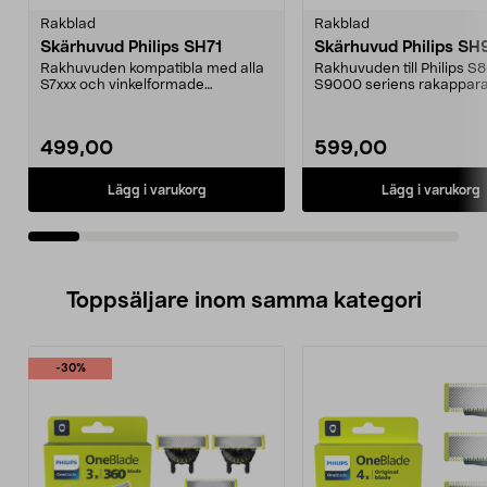
Rakblad
Rakblad
Skärhuvud Philips SH71
Skärhuvud Philips SH
Rakhuvuden kompatibla med alla
Rakhuvuden till Philips 
S7xxx och vinkelformade
S9000 seriens rakapparat
S5xxxSH71-utbyteshuvuden ...
pack. Art.nr SH9...
499,00
599,00
Lägg i varukorg
Lägg i varukorg
Toppsäljare inom samma kategori
-30%