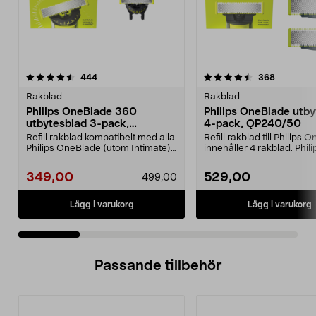
4.5 av 5 stjärnor
recensioner
3.5 av 5 stjärnor
recension
444
368
Rakblad
Rakblad
Philips OneBlade 360
Philips OneBlade utby
utbytesblad 3-pack,
4-pack, QP240/50
QP430/50
Refill rakblad kompatibelt med alla
Refill rakblad till Philips
Philips OneBlade (utom Intimate).
innehåller 4 rakblad. Phili
Philips 36...
OneBlade QP24...
349,00
529,00
499,00
Lägg i varukorg
Lägg i varukorg
Passande tillbehör