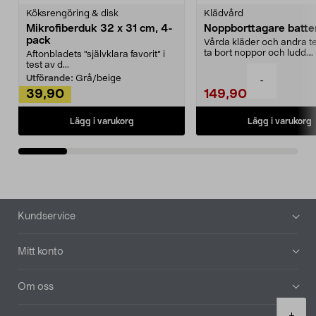
Köksrengöring & disk
Klädvård
Mikrofiberduk 32 x 31 cm, 4-
Noppborttagare batter
pack
Vårda kläder och andra tex
ta bort noppor och ludd.
Aftonbladets "självklara favorit” i
Noppborttagaren fräs...
test av d...
Utförande:
Grå/beige
-
39,90
149,90
Lägg i varukorg
Lägg i varukorg
Sidfot
Kundservice
Mitt konto
Om oss
Product
+