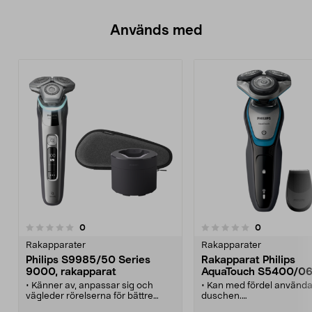
Används med
recensioner
recensioner
0
0
0.0 av 5 stjärnor
0.0 av 5 stjärnor
Rakapparater
Rakapparater
Philips S9985/50 Series
Rakapparat Philips
9000, rakapparat
AquaTouch S5400/0
• Känner av, anpassar sig och
• Kan med fördel använda
vägleder rörelserna för bättre
duschen.
hudvård.
• Bekväm och nära raknin