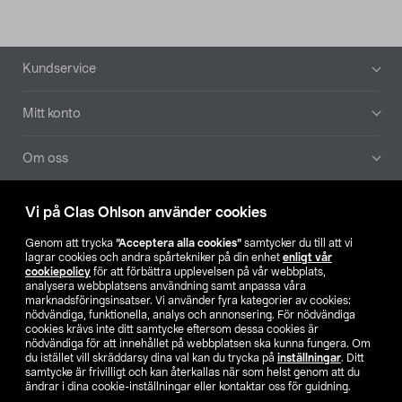
Sidfot
Kundservice
Mitt konto
Om oss
Aktuellt
Vi på Clas Ohlson använder cookies
Genom att trycka
”Acceptera alla cookies”
samtycker du till att vi
Våra bolag
lagrar cookies och andra spårtekniker på din enhet
enligt vår
cookiepolicy
för att förbättra upplevelsen på vår webbplats,
analysera webbplatsens användning samt anpassa våra
Hitta butik
marknadsföringsinsatser. Vi använder fyra kategorier av cookies:
nödvändiga, funktionella, analys och annonsering. För nödvändiga
cookies krävs inte ditt samtycke eftersom dessa cookies är
SE
NO
FI
nödvändiga för att innehållet på webbplatsen ska kunna fungera. Om
du istället vill skräddarsy dina val kan du trycka på
inställningar
. Ditt
samtycke är frivilligt och kan återkallas när som helst genom att du
ändrar i dina cookie-inställningar eller kontaktar oss för guidning.