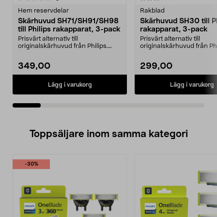
Hem reservdelar
Rakblad
Skärhuvud SH71/SH91/SH98
Skärhuvud SH30 till Ph
till Philips rakapparat, 3-pack
rakapparat, 3-pack
Prisvärt alternativ till
Prisvärt alternativ till
originalskärhuvud från Philips.
originalskärhuvud från Phi
Passar Philips rakappar...
Passar Philips rakappar...
349,00
299,00
Lägg i varukorg
Lägg i varukorg
Toppsäljare inom samma kategori
-30%