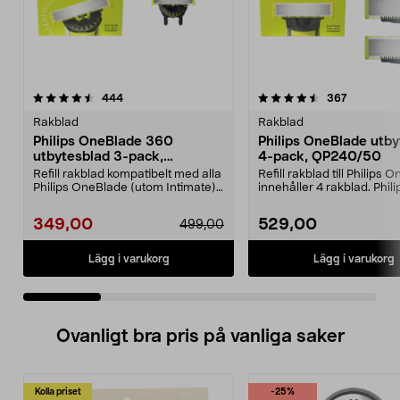
4.5 av 5 stjärnor
recensioner
3.5 av 5 stjärnor
recension
444
367
Rakblad
Rakblad
Philips OneBlade 360
Philips OneBlade utby
utbytesblad 3-pack,
4-pack, QP240/50
QP430/50
Refill rakblad kompatibelt med alla
Refill rakblad till Philips
Philips OneBlade (utom Intimate).
innehåller 4 rakblad. Phili
Philips 36...
OneBlade QP24...
349,00
529,00
499,00
Lägg i varukorg
Lägg i varukorg
Ovanligt bra pris på vanliga saker
Kolla priset
-25%