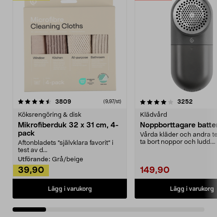
4.0av 5 stjärnor
recensioner
4.5av 5 stjärnor
recensio
3809
3252
(9,97/st)
Köksrengöring & disk
Klädvård
Mikrofiberduk 32 x 31 cm, 4-
Noppborttagare batter
pack
Vårda kläder och andra tex
ta bort noppor och ludd.
Aftonbladets "självklara favorit” i
Noppborttagaren fräs...
test av d...
Utförande:
Grå/beige
39,90
149,90
Lägg i varukorg
Lägg i varukorg