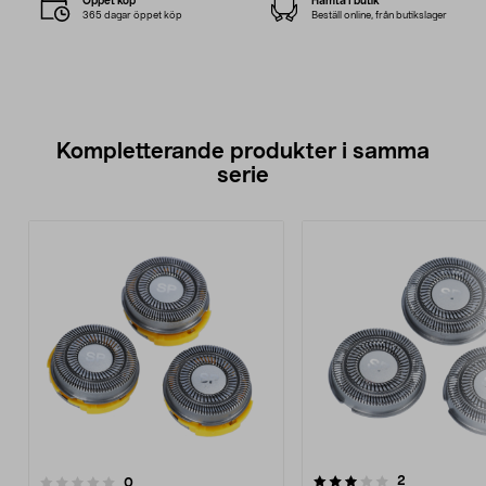
Öppet köp
Hämta i butik
365 dagar öppet köp
Beställ online, från butikslager
Kompletterande produkter i samma
serie
3.0av 5 stjärnor
recensioner
2
recensioner
0
0.0 av 5 stjärnor