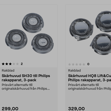
recensioner
4.0av 5 stjärnor
2
recensioner
0
0.0 av 5 stjärnor
Rakblad
Rakblad
Skärhuvud SH30 till Philips
Skärhuvud HQ8 Lift&Cut 
rakapparat, 3-pack
Philips rakapparat, 3-p
Prisvärt alternativ till
Prisvärt alternativ till
originalskärhuvud från Philips.
originalskärhuvud från Phili
Passar Philips rakappar...
Skärhuvuden för Philips...
299,00
329,00