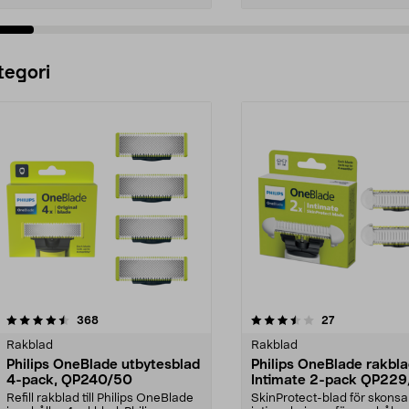
Lägg i varukorg
Lägg i varukorg
tegori
3.5 av 5 stjärnor
recensioner
4.5 av 5 stjärnor
recensioner
368
27
Rakblad
Rakblad
Philips OneBlade utbytesblad
Philips OneBlade rakbl
4-pack, QP240/50
Intimate 2-pack QP22
Refill rakblad till Philips OneBlade
SkinProtect-blad för skons