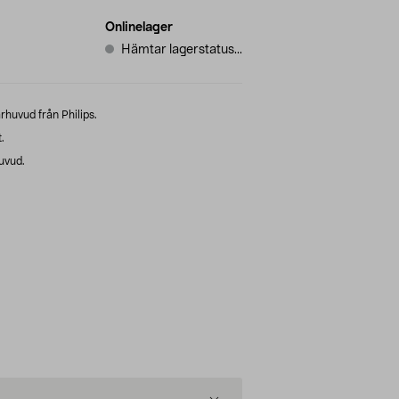
Onlinelager
Hämtar lagerstatus...
ärhuvud från Philips.
.
uvud.