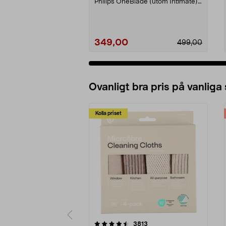
Philips OneBlade (utom Intimate).
Philips 36...
349,00
499,00
Ovanligt bra pris på vanliga
Kolla priset
5av 5 stjärnor
4.0av 5 stjärnor
recensioner
3813