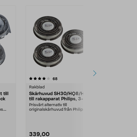
3.5av 5 stjärnor
recensioner
3.0
68
1
Rakblad
Rakblad
till
Skärhuvud SH30/HQ8/HQ177
Skärhuvud 
ack
till rakapparat Philips, 3-pack
Philips rak
Prisvärt alternativ till
Prisvärt alterna
ps.
originalskärhuvud från Philips.
originalskärhu
Passar Philips rakappar...
Passar Philips
339,00
349,00