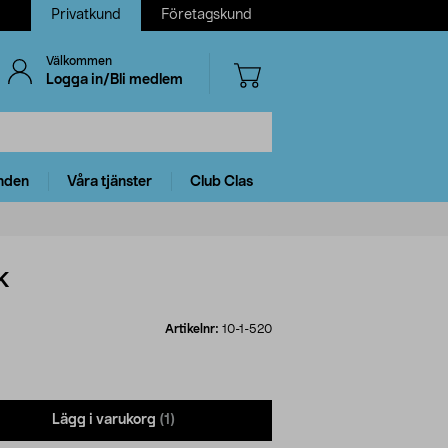
Privatkund
Företagskund
Välkommen
Logga in/Bli medlem
nden
Våra tjänster
Club Clas
k
Artikelnr:
10-1-520
Lägg i varukorg
(1)