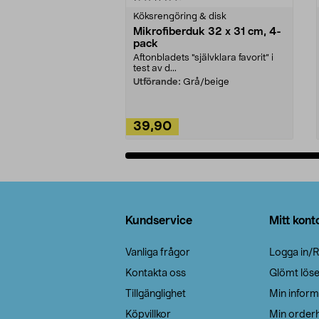
Köksrengöring & disk
Mikrofiberduk 32 x 31 cm, 4-
pack
Aftonbladets "självklara favorit” i
test av d...
Utförande:
Grå/beige
39,90
Lägg i varukorg
Sidfot
Kundservice
Mitt kont
Vanliga frågor
Logga in/R
Kontakta oss
Glömt lös
Tillgänglighet
Min inform
Köpvillkor
Min orderh