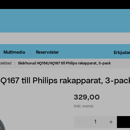
Multimedia
Reservdelar
Erbjuda
Rakblad
Skärhuvud HQ156/HQ167 till Philips rakapparat, 3-pack
67 till Philips rakapparat, 3-pac
329,00
(inkl. moms)
Product
quantity