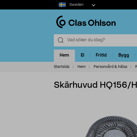
Select
Sweden
market
Hem
El
Fritid
Bygg
Startsida
Hem
Personvård & hälsa
Skärhuvud HQ156/HQ1