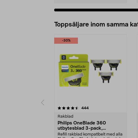
Lägg i varukorg
Toppsäljare inom samma ka
-30%
5 av 5 stjärnor
4.5 av 5 stjärnor
recensioner
444
Rakblad
Philips OneBlade 360
utbytesblad 3-pack,
QP430/50
Refill rakblad kompatibelt med alla