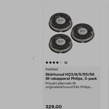
0av 5 stjärnor
3.0av 5 stjärnor
recensioner
12
Rakblad
Skärhuvud HQ3/4/5/55/56
till rakapparat Philips, 3-pack
Prisvärt alternativ till
originalskärhuvud från Philips.
Passar Philips rakappar...
329,00