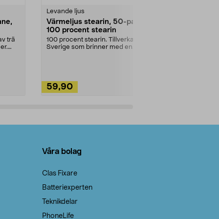
Levande ljus
Rengöringsm
nne,
Värmeljus stearin, 50-pack,
Bikarbonat
100 procent stearin
Ett allsidigt 
städning och 
v trä
100 procent stearin. Tillverkade i
ute. Städa med
er.
Sverige som brinner med en
vacker och sotfri ...
59,90
49,90
Lägg i varukorg
Lägg
Våra bolag
Clas Fixare
Batteriexperten
Teknikdelar
PhoneLife