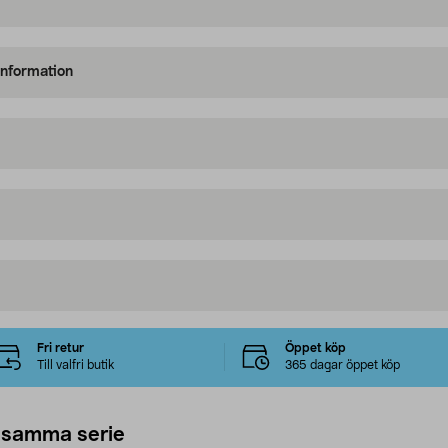
information
Fri retur
Öppet köp
Till valfri butik
365 dagar öppet köp
 samma serie