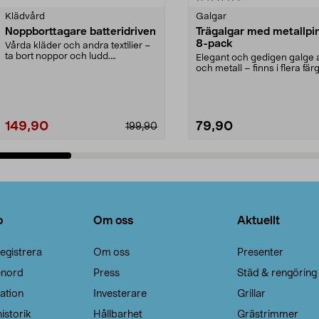
Klädvård
Galgar
Noppborttagare batteridriven
Trägalgar med metallpi
8-pack
Vårda kläder och andra textilier –
ta bort noppor och ludd.
Elegant och gedigen galge a
Noppborttagaren fräs...
och metall – finns i flera färg
Galge med sv...
149,90
79,90
199,90
Lägg i varukorg
Lägg i varukorg
o
Om oss
Aktuellt
egistrera
Om oss
Presenter
enord
Press
Städ & rengöring
ation
Investerare
Grillar
istorik
Hållbarhet
Grästrimmer