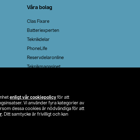
Våra bolag
Clas Fixare
Batteriexperten
Teknikdelar
PhoneLife
Reservdelaronline
Teknikmagasinet
enhet
enligt vår cookiepolicy
för att
insatser. Vi använder fyra kategorier av
tersom dessa cookies är nödvändiga för att
r
. Ditt samtycke är frivilligt och kan
itta butik