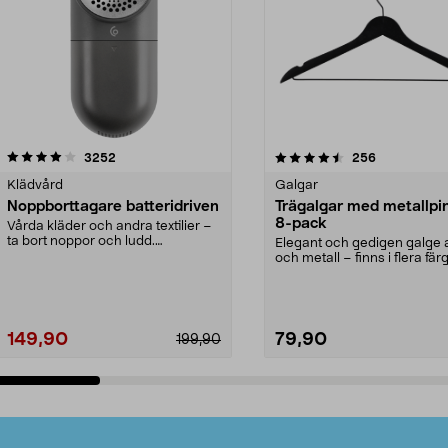
4.5av 5 stjärnor
recensioner
4.0av 5 stjärnor
recensioner
3252
256
Klädvård
Galgar
Noppborttagare batteridriven
Trägalgar med metallpi
8-pack
Vårda kläder och andra textilier –
ta bort noppor och ludd.
Elegant och gedigen galge a
Noppborttagaren fräs...
och metall – finns i flera färg
Galge med sv...
149,90
79,90
199,90
Lägg i varukorg
Lägg i varukorg