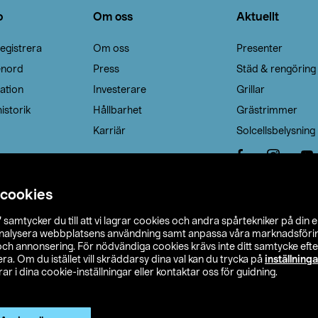
o
Om oss
Aktuellt
egistrera
Om oss
Presenter
enord
Press
Städ & rengöring
ation
Investerare
Grillar
istorik
Hållbarhet
Grästrimmer
Karriär
Solcellsbelysning
 cookies
”
samtycker du till att vi lagrar cookies och andra spårtekniker på din 
analysera webbplatsens användning samt anpassa våra marknadsförings
 och annonsering. För nödvändiga cookies krävs inte ditt samtycke ef
a. Om du istället vill skräddarsy dina val kan du trycka på
inställninga
r i dina cookie-inställningar eller kontaktar oss för guidning.
s Ohlson
Köpvillkor
Privacy statement
Klubbvillkor
H
Ändra till priser exklusive moms