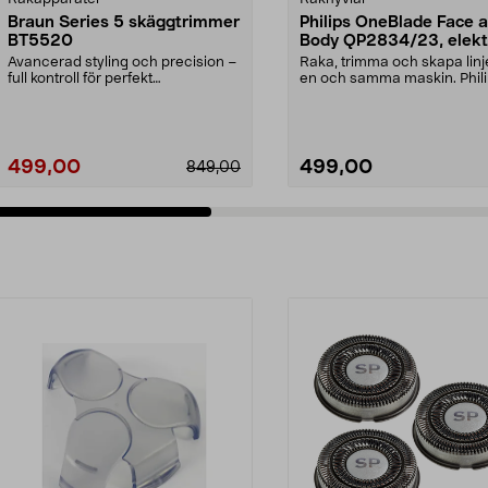
Braun Series 5 skäggtrimmer
Philips OneBlade Face 
BT5520
Body QP2834/23, elekt
rakhyvel
Avancerad styling och precision –
Raka, trimma och skapa lin
full kontroll för perfekt
en och samma maskin. Phil
skäggtrimning. Braun...
OneBlade 360 QP28...
499,00
499,00
849,00