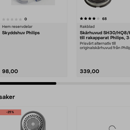
4.0av 5 stjärnor
recensioner
68
recensioner
0
0.0 av 5 stjärnor
Hem reservdelar
Rakblad
Skyddshuv Philips
Skärhuvud SH30/HQ8/
till rakapparat Philips, 
Prisvärt alternativ till
originalskärhuvud från Phili
Passar Philips rakappar...
98,00
339,00
Se varianter
Lägg i varukorg
 saker
-25%