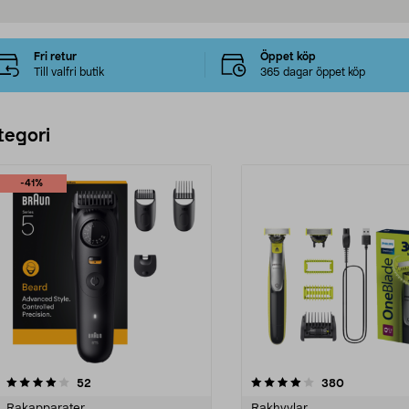
Fri retur
Öppet köp
Till valfri butik
365 dagar öppet köp
tegori
-41%
4.0 av 5 stjärnor
recensioner
3.5 av 5 stjärnor
recensioner
52
380
Rakapparater
Rakhyvlar