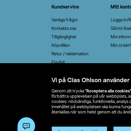
Kundservice
Mitt kont
Vanliga frågor
Logga in/R
Kontakta oss
Glömt lös
Tillgänglighet
Min inform
Köpvillkor
Min orderh
Retur / reklamation
Elavfall
Cookie policy
Leveransalternativ
Vi på Clas Ohlson använder
Genom att trycka
”Acceptera alla cookies
förbättra upplevelsen på vår webbplats, 
cookies: nödvändiga, funktionella, analys
innehållet på webbplatsen ska kunna funger
återkallas när som helst genom att du ändra
© 2026 Cla