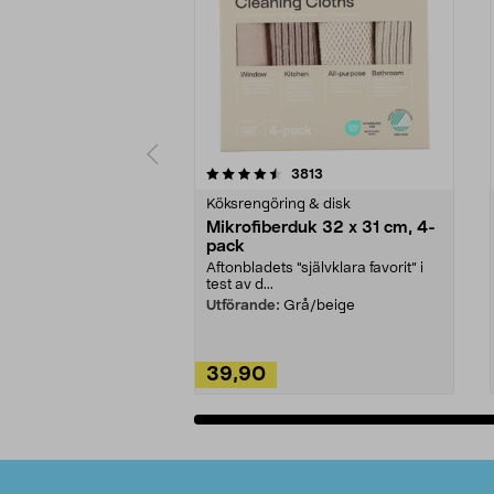
5av 5 stjärnor
4.0av 5 stjärnor
recensioner
3813
Köksrengöring & disk
Mikrofiberduk 32 x 31 cm, 4-
pack
Aftonbladets "självklara favorit” i
test av d...
Utförande:
Grå/beige
39,90
Lägg i varukorg
Sidfot