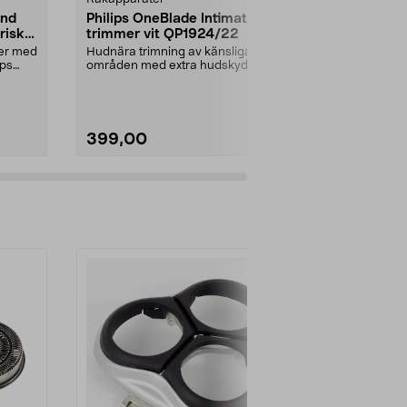
and
Philips OneBlade Intimate
Philips 300
risk
trimmer vit QP1924/22
X3051/00 r
vattentät
jer med
Hudnära trimning av känsliga
Raka nära oc
ips
områden med extra hudskydd.
huvudet hålle
One Blade Intimate QP19...
huden. Philip
399,00
899,00