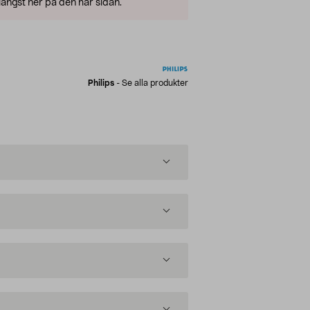
ängst ner på den här sidan.
Philips
-
Se alla produkter