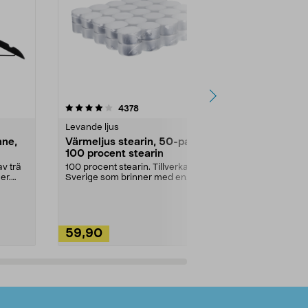
4.5av 5 stjärnor
recensioner
4.5
4378
2
Levande ljus
Rengöringsm
nne,
Värmeljus stearin, 50-pack,
Bikarbonat
100 procent stearin
Ett allsidigt 
städning och 
v trä
100 procent stearin. Tillverkade i
ute. Städa med
er.
Sverige som brinner med en
vacker och sotfri ...
59,90
49,90
Lägg i varukorg
Lägg