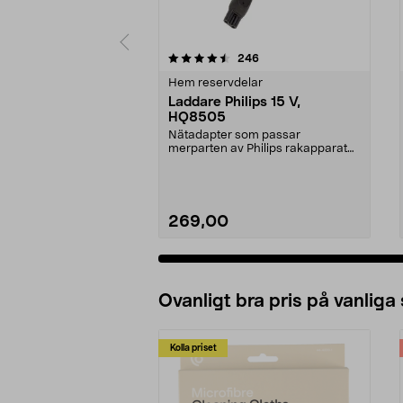
5av 5 stjärnor
recensioner
246
0.0 av 5 stjärnor
Hem reservdelar
Laddare Philips 15 V,
HQ8505
Nätadapter som passar
merparten av Philips rakapparater
och hårklippare, samt äl...
269,00
Lägg i varukorg
Ovanligt bra pris på vanliga
Kolla priset