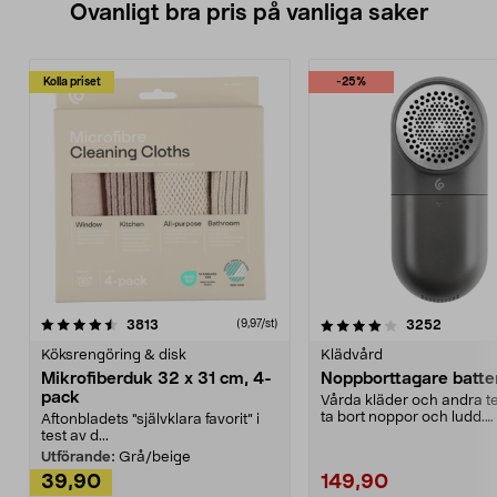
Ovanligt bra pris på vanliga saker
Kolla priset
-25%
4.0av 5 stjärnor
recensioner
4.5av 5 stjärnor
recensio
3813
3252
(9,97/st)
Köksrengöring & disk
Klädvård
Mikrofiberduk 32 x 31 cm, 4-
Noppborttagare batter
pack
Vårda kläder och andra tex
ta bort noppor och ludd.
Aftonbladets "självklara favorit” i
Noppborttagaren fräs...
test av d...
Utförande:
Grå/beige
39,90
149,90