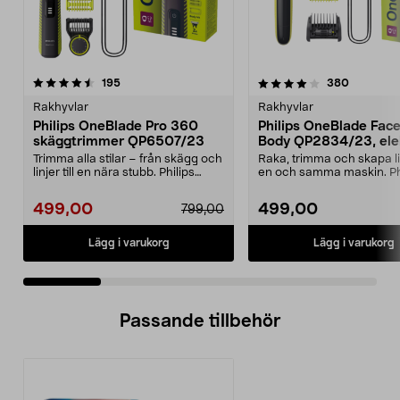
4.0 av 5 stjärnor
recensioner
3.5 av 5 stjärnor
recension
195
380
Rakhyvlar
Rakhyvlar
Philips OneBlade Pro 360
Philips OneBlade Fac
skäggtrimmer QP6507/23
Body QP2834/23, ele
rakhyvel
Trimma alla stilar – från skägg och
Raka, trimma och skapa l
linjer till en nära stubb. Philips
en och samma maskin. Ph
OneBlade ...
OneBlade 360 QP28...
499,00
499,00
799,00
Lägg i varukorg
Lägg i varukorg
Passande tillbehör