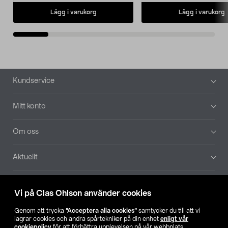
Lägg i varukorg
Lägg i varukorg
Sidfot
Kundservice
Mitt konto
Om oss
Aktuellt
Våra bolag
Vi på Clas Ohlson använder cookies
Hitta butik
Genom att trycka
”Acceptera alla cookies”
samtycker du till att vi
lagrar cookies och andra spårtekniker på din enhet
enligt vår
cookiepolicy
för att förbättra upplevelsen på vår webbplats,