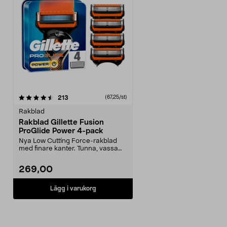
recensioner
213
(67,25/st)
Rakblad
Rakblad Gillette Fusion
ProGlide Power 4-pack
Nya Low Cutting Force-rakblad
med finare kanter. Tunna, vassa
blad som ger behag...
269,00
Lägg i varukorg