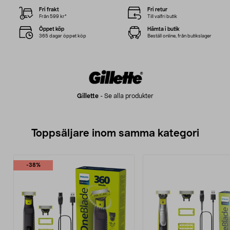
Fri frakt
Fri retur
Från 599 kr*
Till valfri butik
Öppet köp
Hämta i butik
365 dagar öppet köp
Beställ online, från butikslager
Gillette
-
Se alla produkter
Toppsäljare inom samma kategori
-38%