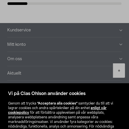
Sidfot
Kundservice
Mitt konto
Om oss
Product
+
Aktuellt
quantity
Våra bolag
Vi på Clas Ohlson använder cookies
Hitta butik
Genom att trycka
”Acceptera alla cookies”
samtycker du till att vi
lagrar cookies och andra spårtekniker på din enhet
enligt vår
cookiepolicy
för att förbättra upplevelsen på vår webbplats,
SE
NO
FI
analysera webbplatsens användning samt anpassa våra
marknadsföringsinsatser. Vi använder fyra kategorier av cookies:
nödvändiga, funktionella, analys och annonsering. För nödvändiga