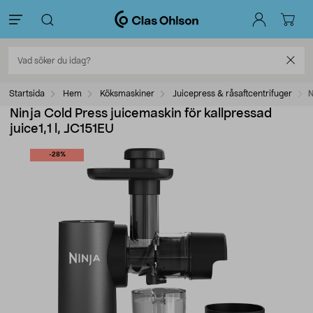
Startsida
Hem
Köksmaskiner
Juicepress & råsaftcentrifuger
N
Ninja Cold Press juicemaskin för kallpressad
juice1,1 l, JC151EU
-28%