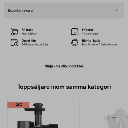
Experten svarar
Fri frakt
Fri retur
Från 599 kr*
Till valfri butik
Öppet köp
Hämta i butik
365 dagar öppet köp
Beställ online, från butikslager
Ninja
-
Se alla produkter
Toppsäljare inom samma kategori
-28%