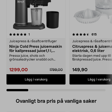
4.5 av 5 stjärnor
recensioner
4.5 av 5 stjärnor
recensione
1
615
Juicepress & råsaftcentrifuger
Juicepress & råsaftcentri
Ninja Cold Press juicemaskin
Citruspress & juicem
för kallpressad juice1,1 l,
elektrisk, 0,6 liter
JC151EU
Pressa juice, shots och
Starta dagen med upp till
grönsaksdrycker snabbt och
färskpressad juice. Pressa
enkelt hemma. Ninja Cold Pre...
grape, citr...
1299,00
149,90
1799,00
Lägg i varukorg
Lägg i varukorg
Ovanligt bra pris på vanliga saker