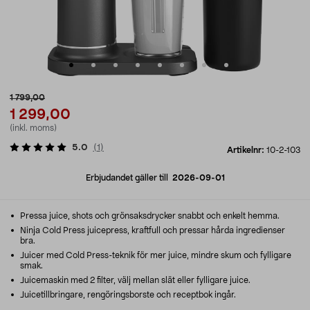
1 799,00
1 299,00
(inkl. moms)
5.0
(
1
)
Artikelnr:
10-2-103
Erbjudandet gäller till
2026-09-01
Pressa juice, shots och grönsaksdrycker snabbt och enkelt hemma.
Ninja Cold Press juicepress, kraftfull och pressar hårda ingredienser
bra.
Juicer med Cold Press-teknik för mer juice, mindre skum och fylligare
smak.
Juicemaskin med 2 filter, välj mellan slät eller fylligare juice.
Juicetillbringare, rengöringsborste och receptbok ingår.