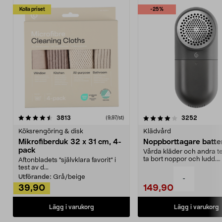
Kolla priset
-25%
4.0av 5 stjärnor
recensioner
4.5av 5 stjärnor
recensio
3813
3252
(9,97/st)
Köksrengöring & disk
Klädvård
Mikrofiberduk 32 x 31 cm, 4-
Noppborttagare batter
pack
Vårda kläder och andra tex
ta bort noppor och ludd.
Aftonbladets "självklara favorit” i
Noppborttagaren fräs...
test av d...
Utförande:
Grå/beige
-
39,90
149,90
Lägg i varukorg
Lägg i varukorg