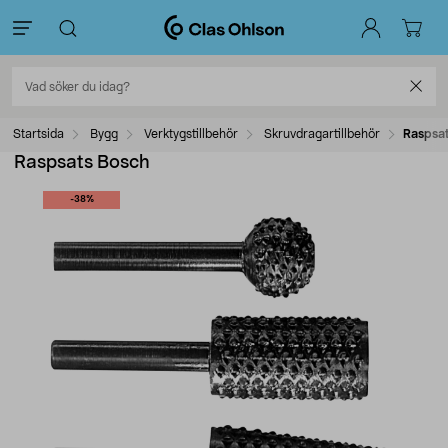
Startsida
Bygg
Verktygstillbehör
Skruvdragartillbehör
Raspsa
Raspsats Bosch
-38%