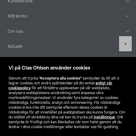
Kundservice
Mitt konto
Om oss
Product
+
Aktuellt
quantity
Våra bolag
Vi på Clas Ohlson använder cookies
Hitta butik
Genom att trycka
”Acceptera alla cookies”
samtycker du till att vi
lagrar cookies och andra spårtekniker på din enhet
enligt vår
cookiepolicy
för att förbättra upplevelsen på vår webbplats,
SE
NO
FI
analysera webbplatsens användning samt anpassa våra
marknadsföringsinsatser. Vi använder fyra kategorier av cookies:
nödvändiga, funktionella, analys och annonsering. För nödvändiga
cookies krävs inte ditt samtycke eftersom dessa cookies är
nödvändiga för att innehållet på webbplatsen ska kunna fungera. Om
du istället vill skräddarsy dina val kan du trycka på
inställningar
. Ditt
samtycke är frivilligt och kan återkallas när som helst genom att du
ändrar i dina cookie-inställningar eller kontaktar oss för guidning.
Köpvillkor
Privacy statement
Klubbvillkor
För företag