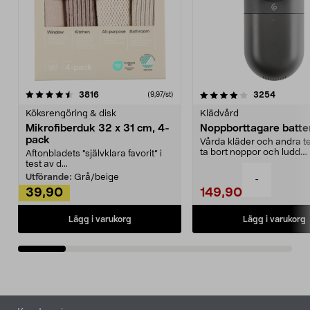
4.0av 5 stjärnor
recensioner
4.5av 5 stjärnor
recensio
3816
3254
(9,97/st)
Köksrengöring & disk
Klädvård
Mikrofiberduk 32 x 31 cm, 4-
Noppborttagare batter
pack
Vårda kläder och andra tex
ta bort noppor och ludd.
Aftonbladets "självklara favorit” i
Noppborttagaren fräs...
test av d...
Utförande:
Grå/beige
-
39,90
149,90
Lägg i varukorg
Lägg i varukorg
Sidfot