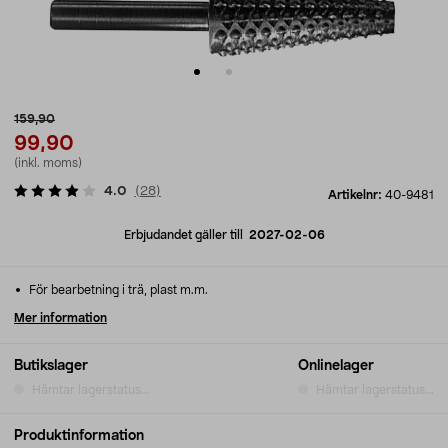
159,90
99,90
(inkl. moms)
4.0
(
28
)
Artikelnr:
40-9481
Erbjudandet gäller till
2027-02-06
För bearbetning i trä, plast m.m.
Mer information
Butikslager
Onlinelager
Hämtar lagerstatus...
Hämtar lagerstatus...
Produktinformation