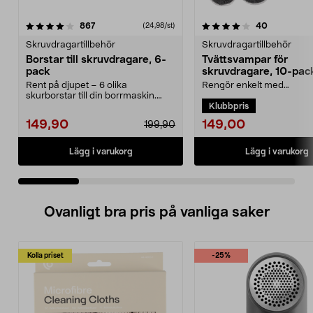
4.0 av 5 stjärnor
recensioner
3.5 av 5 stjärnor
recensione
867
40
(24,98/st)
Skruvdragartillbehör
Skruvdragartillbehör
Borstar till skruvdragare, 6-
Tvättsvampar för
pack
skruvdragare, 10-pac
Rent på djupet – 6 olika
Rengör enkelt med
skurborstar till din borrmaskin.
skruvdragare/borrmaski
Klubbpris
Rengör allt från grill...
sparar både tid och kraft.
Effektivt...
149,00
149,90
199,90
Lägg i varukorg
Lägg i varukorg
Ovanligt bra pris på vanliga saker
Kolla priset
-25%