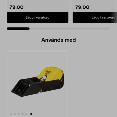
stycken.Innermåtten på de t...
22 mm stång och ...
79,00
79,00
Lägg i varukorg
Lägg i varukorg
Används med
recensioner
0