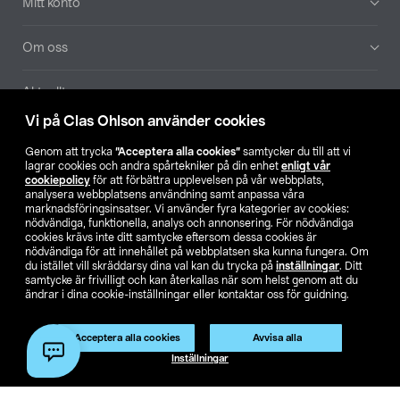
Mitt konto
Om oss
Aktuellt
Vi på Clas Ohlson använder cookies
Våra bolag
Genom att trycka
”Acceptera alla cookies”
samtycker du till att vi
lagrar cookies och andra spårtekniker på din enhet
enligt vår
Hitta butik
cookiepolicy
för att förbättra upplevelsen på vår webbplats,
analysera webbplatsens användning samt anpassa våra
marknadsföringsinsatser. Vi använder fyra kategorier av cookies:
nödvändiga, funktionella, analys och annonsering. För nödvändiga
SE
NO
FI
cookies krävs inte ditt samtycke eftersom dessa cookies är
nödvändiga för att innehållet på webbplatsen ska kunna fungera. Om
du istället vill skräddarsy dina val kan du trycka på
inställningar
. Ditt
samtycke är frivilligt och kan återkallas när som helst genom att du
ändrar i dina cookie-inställningar eller kontaktar oss för guidning.
Acceptera alla cookies
Avvisa alla
Köpvillkor
Privacy statement
Klubbvillkor
För företag
Inställningar
Ändra till priser exklusive moms