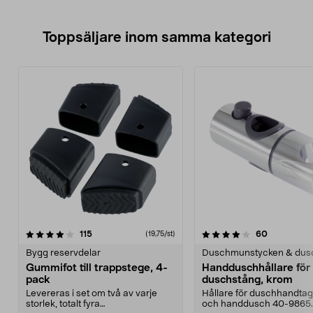
Toppsäljare inom samma kategori
4.0 av 5 stjärnor
recensioner
4.5 av 5 stjärnor
recensione
115
60
(19,75/st)
Bygg reservdelar
Duschmunstycken & dus
Gummifot till trappstege, 4-
Handduschhållare fö
pack
duschstång, krom
Levereras i set om två av varje
Hållare för duschhandtag t
storlek, totalt fyra
och handdusch 40-9865.