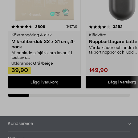
4.0av 5 stjärnor
recensioner
4.5av 5 stjärnor
recensio
3809
3252
(9,97/st)
Köksrengöring & disk
Klädvård
Mikrofiberduk 32 x 31 cm, 4-
Noppborttagare batter
pack
Vårda kläder och andra tex
ta bort noppor och ludd.
Aftonbladets "självklara favorit” i
Noppborttagaren fräs...
test av d...
Utförande:
Grå/beige
39,90
149,90
Lägg i varukorg
Lägg i varukorg
Sidfot
Kundservice