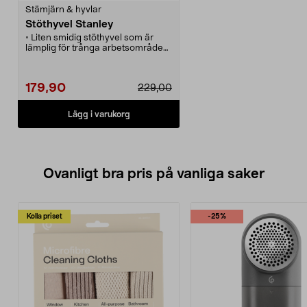
Stämjärn & hyvlar
Stöthyvel Stanley
• Liten smidig stöthyvel som är
lämplig för trånga arbetsområden.
• Levereras med två blad.
179,90
229,00
Lägg i varukorg
Ovanligt bra pris på vanliga saker
Kolla priset
-25%