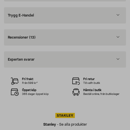
Trygg E-Handel
Recensioner
(13)
Experten svarar
Fri frakt
Fri retur
Från 599 kr*
Till valfri butik
Öppet köp
Hämta i butik
365 dagar öppet köp
Beställ online, från butikslager
Stanley
-
Se alla produkter