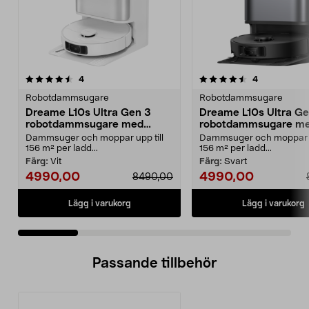
4.5 av 5 stjärnor
recensioner
5.0 av 5 stjärnor
recensioner
4
4
Robotdammsugare
Robotdammsugare
Dreame L10s Ultra Gen 3
Dreame L10s Ultra Ge
robotdammsugare med
robotdammsugare m
mopp och självtömning
mopp och självtömni
Dammsuger och moppar upp till
Dammsuger och moppar up
156 m² per ladd...
156 m² per ladd...
Färg:
Vit
Färg:
Svart
4990,00
4990,00
8490,00
Lägg i varukorg
Lägg i varukorg
Passande tillbehör