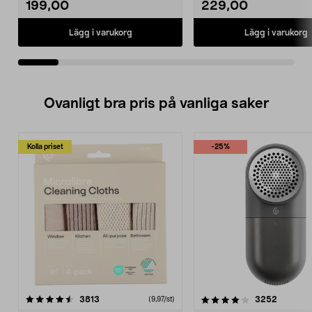
199,00
229,00
Lägg i varukorg
Lägg i varukorg
Ovanligt bra pris på vanliga saker
Kolla priset
-25%
4.0av 5 stjärnor
recensioner
4.5av 5 stjärnor
recensio
3813
3252
(9,97/st)