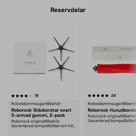
Reservdelar
5.0av 5 stjärnor
recensioner
5.0av 5 stjärnor
recensione
18
26
Robotdammsugartillbehör
Robotdammsugartillbehö
Roborock Sidoborstar svart
Roborock Huvudborst
5-armad gummi, 2-pack
Roborock originaltillbehör
Garanterad kompatibilite
Roborock originaltillbehör.
kvalitet. Helgumme...
Garanterad kompatibilitet och hög
kvalitet. Med gumm...