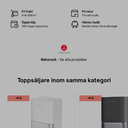
Fri frakt
Fri retur
Från 599 kr*
Till valfri butik
Öppet köp
Hämta i butik
365 dagar öppet köp
Beställ online, från butikslager
Roborock
-
Se alla produkter
Toppsäljare inom samma kategori
-41%
-41%