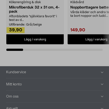
Köksrengöring & disk
Klädvård
Mikrofiberduk 32 x 31 cm, 4-
Noppborttagare batter
pack
Vårda kläder och andra tex
ta bort noppor och ludd.
Aftonbladets "självklara favorit” i
Noppborttagaren fräs...
test av d...
Utförande:
Grå/beige
39,90
149,90
Lägg i varukorg
Lägg i varukorg
Sidfot
Kundservice
Mitt konto
Om oss
Aktuellt