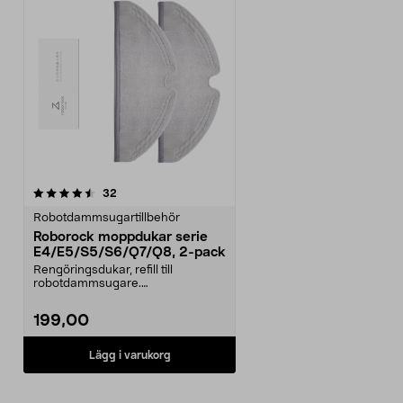
recensioner
32
Robotdammsugartillbehör
Roborock moppdukar serie
E4/E5/S5/S6/Q7/Q8, 2-pack
Rengöringsdukar, refill till
robotdammsugare.
Mikrofibermoppar som effektivt
dra...
199,00
Lägg i varukorg