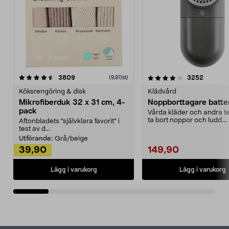
4.0av 5 stjärnor
recensioner
4.5av 5 stjärnor
recensio
3809
3252
(9,97/st)
Köksrengöring & disk
Klädvård
Mikrofiberduk 32 x 31 cm, 4-
Noppborttagare batter
pack
Vårda kläder och andra tex
ta bort noppor och ludd.
Aftonbladets "självklara favorit” i
Noppborttagaren fräs...
test av d...
Utförande:
Grå/beige
39,90
149,90
Lägg i varukorg
Lägg i varukorg