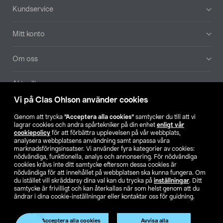
Sidfot
Kundservice
Mitt konto
Om oss
Aktuellt
Vi på Clas Ohlson använder cookies
Våra bolag
Genom att trycka
”Acceptera alla cookies”
samtycker du till att vi
lagrar cookies och andra spårtekniker på din enhet
enligt vår
Hitta butik
cookiepolicy
för att förbättra upplevelsen på vår webbplats,
analysera webbplatsens användning samt anpassa våra
marknadsföringsinsatser. Vi använder fyra kategorier av cookies:
nödvändiga, funktionella, analys och annonsering. För nödvändiga
SE
NO
FI
cookies krävs inte ditt samtycke eftersom dessa cookies är
nödvändiga för att innehållet på webbplatsen ska kunna fungera. Om
du istället vill skräddarsy dina val kan du trycka på
inställningar
. Ditt
samtycke är frivilligt och kan återkallas när som helst genom att du
ändrar i dina cookie-inställningar eller kontaktar oss för guidning.
Produkten har utgått
Acceptera alla cookies
Avvisa alla
Köpvillkor
Privacy statement
Klubbvillkor
För företag