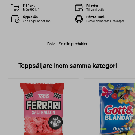
Fri frakt
Fri retur
Från 599 kr*
Till valfri butik
Öppet köp
Hämta i butik
365 dagar öppet köp
Beställ online, från butikslager
Rollo
-
Se alla produkter
Toppsäljare inom samma kategori