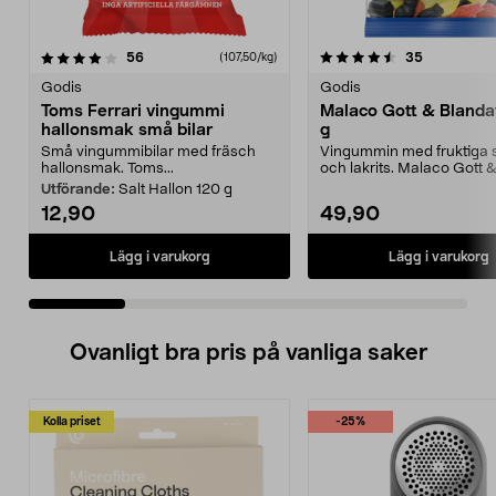
4.5 av 5 stjärnor
recensioner
4.0 av 5 stjärnor
recensione
56
35
(107,50/kg)
Godis
Godis
Toms Ferrari vingummi
Malaco Gott & Blanda
hallonsmak små bilar
g
Små vingummibilar med fräsch
Vingummin med fruktiga
hallonsmak. Toms...
och lakrits. Malaco Gott 
- unik mix av s...
Utförande:
Salt Hallon 120 g
12,90
49,90
Lägg i varukorg
Lägg i varukorg
Ovanligt bra pris på vanliga saker
Kolla priset
-25%