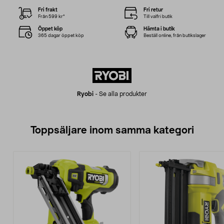
Fri frakt
Fri retur
Från 599 kr*
Till valfri butik
Öppet köp
Hämta i butik
365 dagar öppet köp
Beställ online, från butikslager
Ryobi
-
Se alla produkter
Toppsäljare inom samma kategori