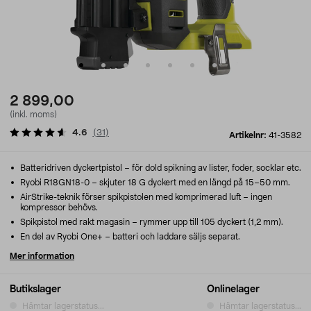
2 899,00
(inkl. moms)
4.6
(
31
)
Artikelnr:
41-3582
Batteridriven dyckertpistol – för dold spikning av lister, foder, socklar etc.
Ryobi R18GN18-0 – skjuter 18 G dyckert med en längd på 15–50 mm.
AirStrike-teknik förser spikpistolen med komprimerad luft – ingen
kompressor behövs.
Spikpistol med rakt magasin – rymmer upp till 105 dyckert (1,2 mm).
En del av Ryobi One+ – batteri och laddare säljs separat.
Mer information
Butikslager
Onlinelager
Hämtar lagerstatus...
Hämtar lagerstatus...