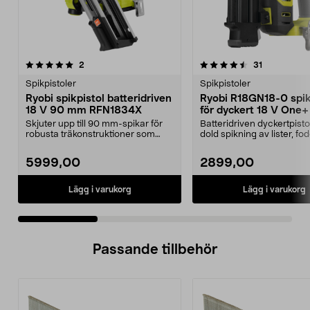
4.5 av 5 stjärnor
recensioner
4.5 av 5 stjärnor
recensioner
2
31
Spikpistoler
Spikpistoler
Ryobi spikpistol batteridriven
Ryobi R18GN18-0 spik
18 V 90 mm RFN1834X
för dyckert 18 V One+
Skjuter upp till 90 mm-spikar för
Batteridriven dyckertpistol
robusta träkonstruktioner som
dold spikning av lister, fod
träväggar och ta...
socklar etc. R...
5999,00
2899,00
Lägg i varukorg
Lägg i varukorg
Passande tillbehör