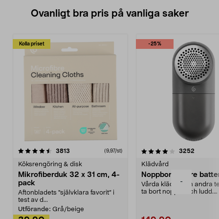
Ovanligt bra pris på vanliga saker
Kolla priset
-25%
4.0av 5 stjärnor
recensioner
4.5av 5 stjärnor
recensio
3813
3252
(9,97/st)
Köksrengöring & disk
Klädvård
Mikrofiberduk 32 x 31 cm, 4-
Noppborttagare batter
-
pack
Vårda kläder och andra tex
ta bort noppor och ludd.
Aftonbladets "självklara favorit” i
Noppborttagaren fräs...
test av d...
Utförande:
Grå/beige