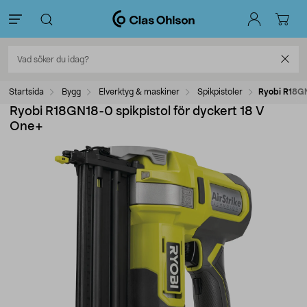
Startsida
Bygg
Elverktyg & maskiner
Spikpistoler
Ryobi R18GN
Ryobi R18GN18-0 spikpistol för dyckert 18 V
One+