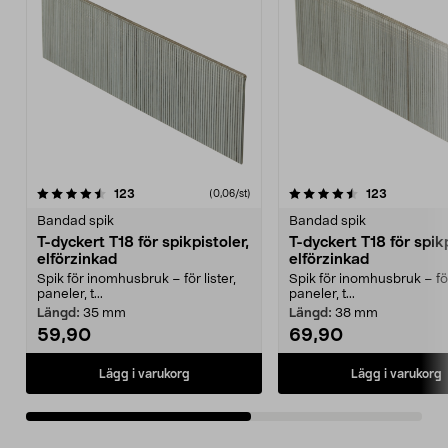
4.5av 5 stjärnor
recensioner
4.5av 5 stjärnor
recensione
123
123
(0,06/st)
Bandad spik
Bandad spik
T-dyckert T18 för spikpistoler,
T-dyckert T18 för spikp
elförzinkad
elförzinkad
Spik för inomhusbruk – för lister,
Spik för inomhusbruk – för 
paneler, t...
paneler, t...
Längd:
35 mm
Längd:
38 mm
59,90
69,90
Lägg i varukorg
Lägg i varukorg