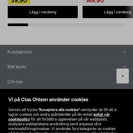
39,90
149,90
Lägg i varukorg
Lägg i varukorg
Sidfot
Kundservice
Mitt konto
Product
+
quantity
Om oss
Aktuellt
Vi på Clas Ohlson använder cookies
Genom att trycka
”Acceptera alla cookies”
samtycker du till att vi
Våra bolag
lagrar cookies och andra spårtekniker på din enhet
enligt vår
cookiepolicy
för att förbättra upplevelsen på vår webbplats,
analysera webbplatsens användning samt anpassa våra
Hitta butik
marknadsföringsinsatser. Vi använder fyra kategorier av cookies: