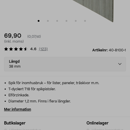
69,90
(0,07/st)
(inkl. moms)
4.6
(
123
)
Artikelnr:
40-8100-1
Select
Längd
variant
38 mm
Spik för inomhusbruk – för lister, paneler, träskivor m.m.
T-dyckert T18 för spikpistoler.
Elförzinkade.
Diameter 1,2 mm. Finns i flera längder.
Mer information
Butikslager
Onlinelager