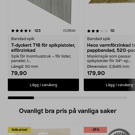
3.5 av 5 stjärnor
recensioner
3.5 av 5 stjärnor
recensioner
123
10
(0,08/st)
Bandad spik
Bandad spik
T-dyckert T18 för spikpistoler,
Heco varmförzinkad t
elförzinkad
pappbandad, 520-pa
Spik för inomhusbruk – för lister,
Maskinspik som passar
paneler, t...
spikpistoler för 34°-sp...
Längd:
50 mm
Dimension:
2,8x65 mm
79,90
179,90
Lägg i varukorg
Lägg i varukorg
Ovanligt bra pris på vanliga saker
Kolla priset
-25%