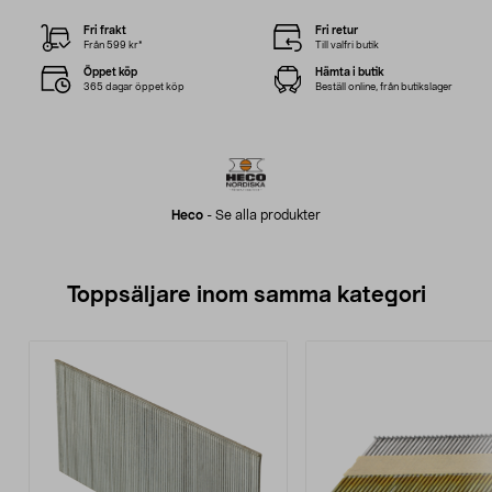
Fri frakt
Fri retur
Från 599 kr*
Till valfri butik
Öppet köp
Hämta i butik
365 dagar öppet köp
Beställ online, från butikslager
Heco
-
Se alla produkter
Toppsäljare inom samma kategori