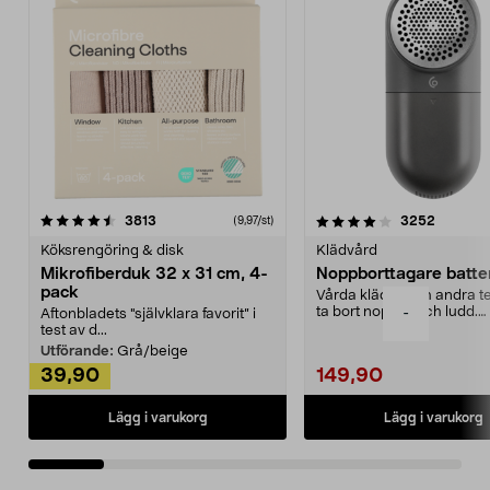
4.0av 5 stjärnor
recensioner
4.5av 5 stjärnor
recensio
3813
3252
(9,97/st)
Köksrengöring & disk
Klädvård
Mikrofiberduk 32 x 31 cm, 4-
Noppborttagare batter
pack
Vårda kläder och andra tex
ta bort noppor och ludd.
-
Aftonbladets "självklara favorit” i
Noppborttagaren fräs...
test av d...
Utförande:
Grå/beige
39,90
149,90
Lägg i varukorg
Lägg i varukorg