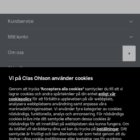
Sidfot
Kundservice
Mitt konto
Product
Om oss
+
quantity
Aktuellt
Vi på Clas Ohlson använder cookies
Våra bolag
Genom att trycka
”Acceptera alla cookies”
samtycker du till att vi
lagrar cookies och andra spårtekniker på din enhet
enligt vår
Hitta butik
cookiepolicy
för att förbättra upplevelsen på vår webbplats,
analysera webbplatsens användning samt anpassa våra
marknadsföringsinsatser. Vi använder fyra kategorier av cookies:
nödvändiga, funktionella, analys och annonsering. För nödvändiga
SE
NO
FI
cookies krävs inte ditt samtycke eftersom dessa cookies är
nödvändiga för att innehållet på webbplatsen ska kunna fungera. Om
du istället vill skräddarsy dina val kan du trycka på
inställningar
. Ditt
samtycke är frivilligt och kan återkallas när som helst genom att du
ändrar i dina cookie-inställningar eller kontaktar oss för guidning.