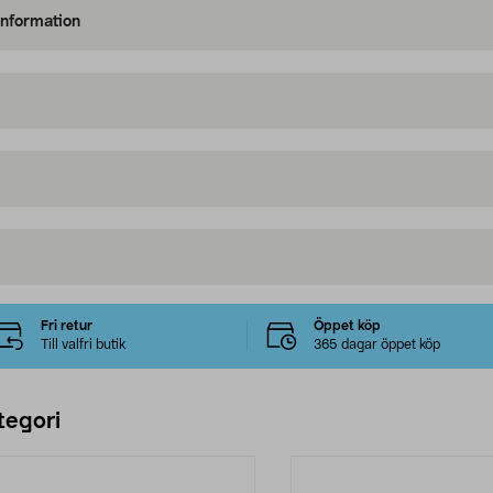
information
Fri retur
Öppet köp
Till valfri butik
365 dagar öppet köp
tegori