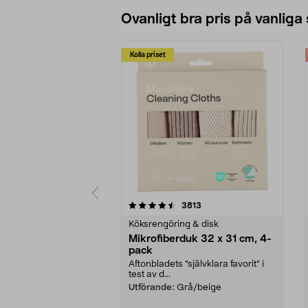
Ovanligt bra pris på vanliga
Kolla priset
5av 5 stjärnor
4.0av 5 stjärnor
recensioner
3813
Köksrengöring & disk
Mikrofiberduk 32 x 31 cm, 4-
pack
Aftonbladets "självklara favorit” i
test av d...
Utförande:
Grå/beige