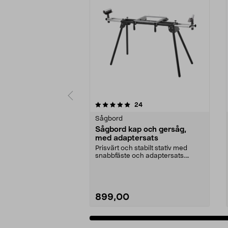
0 av 5 stjärnor
4.5 av 5 stjärnor
recensioner
24
Sågbord
Sågbord kap och gersåg,
med adaptersats
Prisvärt och stabilt stativ med
snabbfäste och adaptersats.
Hopfällbart sågbord ...
899,00