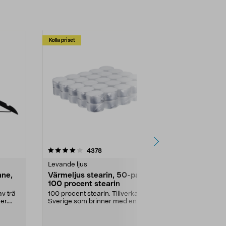
Kolla priset
Multibuy
4.5av 5 stjärnor
recensioner
4.5
4378
2
Levande ljus
Rengöringsm
nne,
Värmeljus stearin, 50-pack,
Bikarbonat
100 procent stearin
Ett allsidigt 
städning och 
v trä
100 procent stearin. Tillverkade i
ute. Städa med
er.
Sverige som brinner med en
vacker och sotfri ...