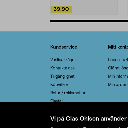
39,90
Lägg i varukorg
Sidfot
Kundservice
Mitt kont
Vanliga frågor
Logga in/R
Kontakta oss
Glömt lös
Tillgänglighet
Min inform
Köpvillkor
Min orderh
Retur / reklamation
Elavfall
Cookie policy
Leveransalternativ
Vi på Clas Ohlson använder