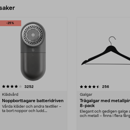
 saker
-25%
4.5av 5 stjärnor
recensioner
4.0av 5 stjärnor
recensioner
3252
256
Klädvård
Galgar
Noppborttagare batteridriven
Trägalgar med metallpi
8-pack
Vårda kläder och andra textilier –
ta bort noppor och ludd.
Elegant och gedigen galge a
Noppborttagaren fräs...
och metall – finns i flera färg
Galge med sv...