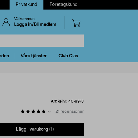
Privatkund
Företagskund
Välkommen
Logga in/Bli medlem
nden
Våra tjänster
Club Clas
Artikelnr:
40-8978
21
recensioner
Lägg i varukorg
(1)