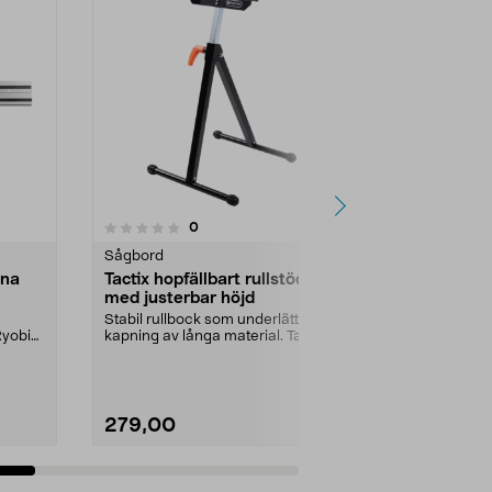
4.5 av 5 stjärnor
2
recensioner
0
Sågbord
Sågbord
ena
Tactix hopfällbart rullstöd
Sågbänk B
med justerbar höjd
Stabilt sågbo
flesta kap- o
Stabil rullbock som underlättar
Jobba i ergon
Ryobi
kapning av långa material. Tactix
rullstöd med j...
279,00
1749,00