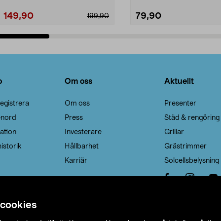
149,90
79,90
199,90
Lägg i varukorg
Lägg i varukorg
o
Om oss
Aktuellt
egistrera
Om oss
Presenter
enord
Press
Städ & rengöring
ation
Investerare
Grillar
istorik
Hållbarhet
Grästrimmer
Karriär
Solcellsbelysning
 cookies