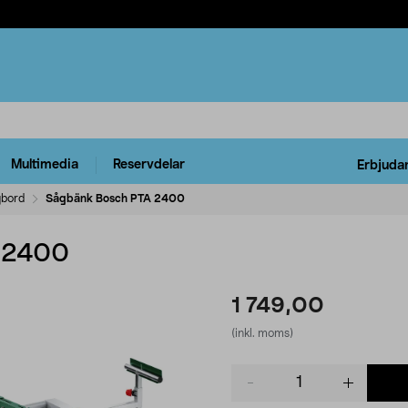
Multimedia
Reservdelar
Erbjuda
bord
Sågbänk Bosch PTA 2400
 2400
1 749,00
(inkl. moms)
Product
quantity