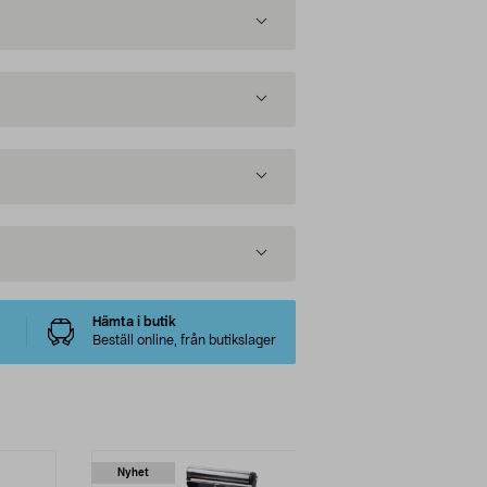
Hämta i butik
Beställ online, från butikslager
Nyhet