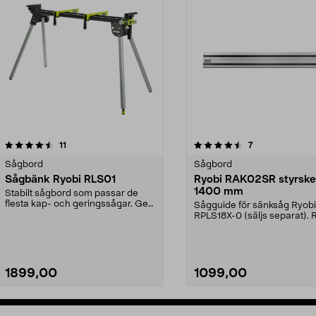
4.5 av 5 stjärnor
recensioner
recensioner
11
7
0.0 av 5 stjärnor
Sågbord
Sågbord
Sågbänk Ryobi RLS01
Ryobi RAK02SR styrsk
1400 mm
Stabilt sågbord som passar de
flesta kap- och geringssågar. Ger
Sågguide för sänksåg Ryobi
dig snabbt en be...
RPLS18X-0 (säljs separat). 
RAK02SR styrskena – ...
1899,00
1099,00