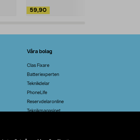
59,90
49,90
Lägg i varukorg
Lägg
Våra bolag
Clas Fixare
Batteriexperten
Teknikdelar
PhoneLife
Reservdelaronline
Teknikmagasinet