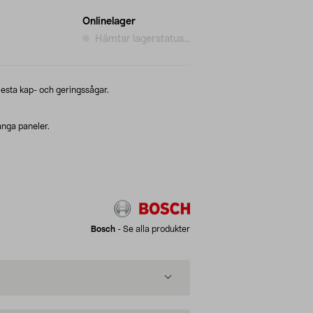
Onlinelager
Hämtar lagerstatus...
lesta kap- och geringssågar.
ånga paneler.
Bosch
-
Se alla produkter