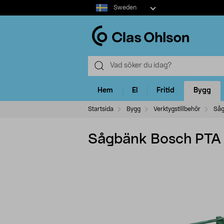
Select
Sweden
market
Hem
El
Fritid
Bygg
Startsida
Bygg
Verktygstillbehör
Såg
Sågbänk Bosch PTA