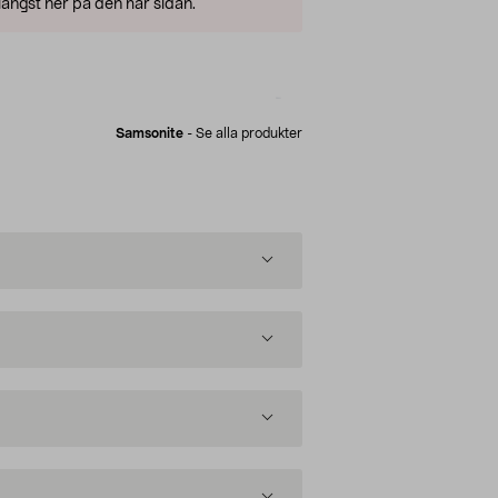
ängst ner på den här sidan.
Samsonite
-
Se alla produkter