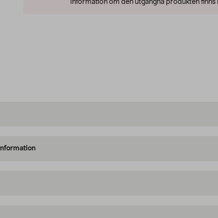
Information om den utgångna produkten finns l
information