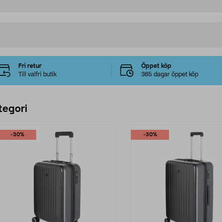
Fri retur
Öppet köp
Till valfri butik
365 dagar öppet köp
tegori
-30%
-30%