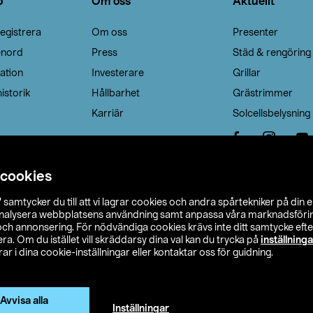
o
Om oss
Aktuellt
egistrera
Om oss
Presenter
enord
Press
Städ & rengöring
ation
Investerare
Grillar
istorik
Hållbarhet
Grästrimmer
Karriär
Solcellsbelysning
 cookies
”
samtycker du till att vi lagrar cookies och andra spårtekniker på din 
analysera webbplatsens användning samt anpassa våra marknadsförings
 och annonsering. För nödvändiga cookies krävs inte ditt samtycke ef
a. Om du istället vill skräddarsy dina val kan du trycka på
inställninga
r i dina cookie-inställningar eller kontaktar oss för guidning.
s Ohlson
Köpvillkor
Privacy statement
Klubbvillkor
H
Ändra till priser exklusive moms
Avvisa alla
Inställningar