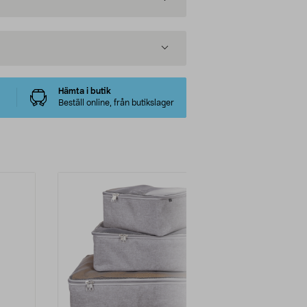
Hämta i butik
Beställ online, från butikslager
-30%