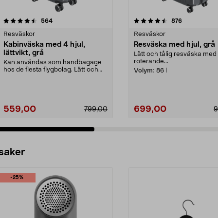
4.5 av 5 stjärnor
recensioner
4.5 av 5 stjärnor
recensioner
564
876
Resväskor
Resväskor
Kabinväska med 4 hjul,
Resväska med hjul, grå
lättvikt, grå
Lätt och tålig resväska med 4
roterande...
Kan användas som handbagage
hos de flesta flygbolag. Lätt och
Volym:
86 l
hård kabinväska av...
559,00
699,00
799,00
9
 saker
-25%