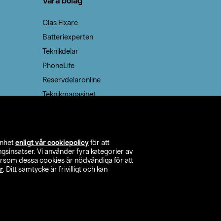
Våra bolag
Clas Fixare
Batteriexperten
Teknikdelar
PhoneLife
Reservdelaronline
Teknikmagasinet
enhet
enligt vår cookiepolicy
för att
insatser. Vi använder fyra kategorier av
tersom dessa cookies är nödvändiga för att
r
. Ditt samtycke är frivilligt och kan
itta butik