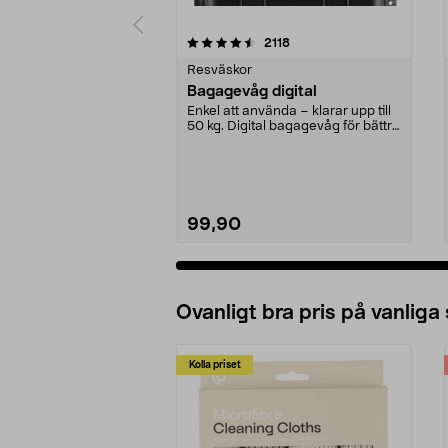
5 av 5 stjärnor
4.5 av 5 stjärnor
recensioner
2118
Resväskor
Bagagevåg digital
Enkel att använda – klarar upp till
50 kg. Digital bagagevåg för bättre
koll på ...
99,90
Ovanligt bra pris på vanliga
Kolla priset