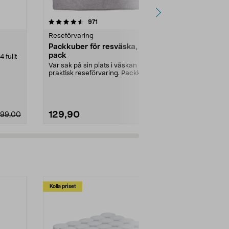
4.5 av 5 stjärnor
recensioner
4.5
971
8
Reseförvaring
Resväskor
Packkuber för resväska, 3-
Resväska me
pack
 fullt
Lätt och tålig
roterande...
Var sak på sin plats i väskan –
praktisk reseförvaring. Packkuber
Volym:
58 l
med luftigt m...
129,90
629,00
99,00
Kolla priset
Multibuy