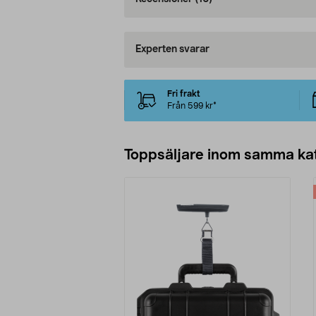
Experten svarar
Fri frakt
Från 599 kr*
Toppsäljare inom samma ka