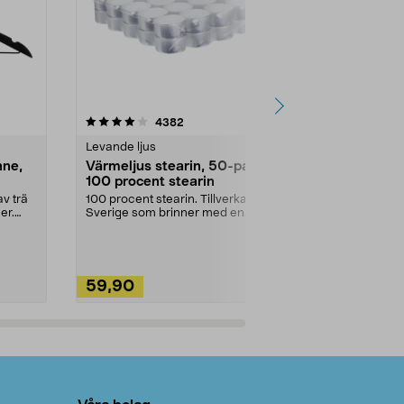
4.5av 5 stjärnor
recensioner
4.5
4382
2
Levande ljus
Rengöringsm
nne,
Värmeljus stearin, 50-pack,
Bikarbonat
100 procent stearin
Ett allsidigt 
städning och 
v trä
100 procent stearin. Tillverkade i
ute. Städa med
er.
Sverige som brinner med en
vacker och sotfri ...
59,90
49,90
Lägg i varukorg
Lägg