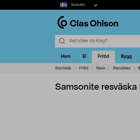
Select
Sweden
market
Hem
El
Fritid
Bygg
Startsida
Fritid
Resa
Resväskor
S
Samsonite resväska 