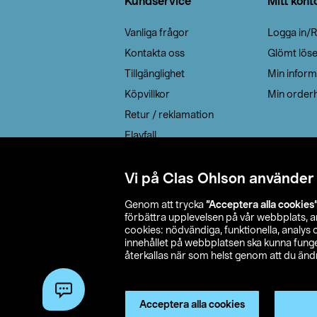
Kundservice
Mitt kont
Vanliga frågor
Logga in/R
Kontakta oss
Glömt lös
Tillgänglighet
Min inform
Köpvillkor
Min orderh
Retur / reklamation
Elavfall
Cookie policy
Leveransalternativ
Vi på Clas Ohlson använder
Genom att trycka
”Acceptera alla cookies
förbättra upplevelsen på vår webbplats, 
cookies: nödvändiga, funktionella, analys
innehållet på webbplatsen ska kunna funger
återkallas när som helst genom att du ändra
© 2026 Cla
Acceptera alla cookies