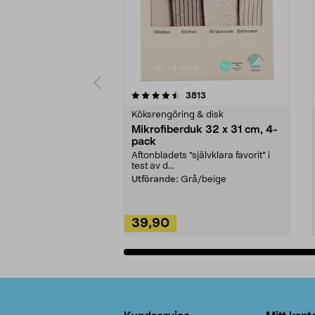
5av 5 stjärnor
4.0av 5 stjärnor
recensioner
3813
Köksrengöring & disk
Mikrofiberduk 32 x 31 cm, 4-
pack
Aftonbladets "självklara favorit” i
test av d...
Utförande:
Grå/beige
39,90
Lägg i varukorg
Sidfot