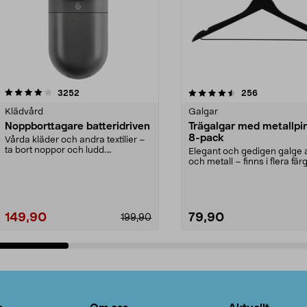
4.5av 5 stjärnor
recensioner
4.0av 5 stjärnor
recensioner
3252
256
Klädvård
Galgar
Noppborttagare batteridriven
Trägalgar med metallpi
8-pack
Vårda kläder och andra textilier –
ta bort noppor och ludd.
Elegant och gedigen galge a
Noppborttagaren fräs...
och metall – finns i flera färg
Galge med sv...
149,90
79,90
199,90
Lägg i varukorg
Lägg i varukorg