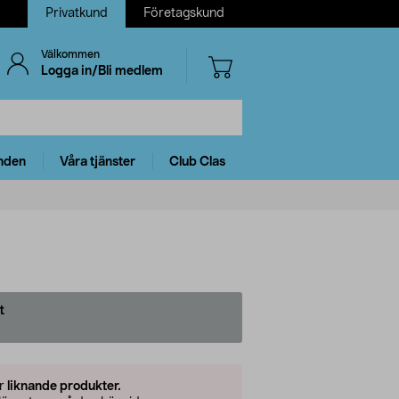
Privatkund
Företagskund
Välkommen
Logga in/Bli medlem
nden
Våra tjänster
Club Clas
t
er
liknande produkter.