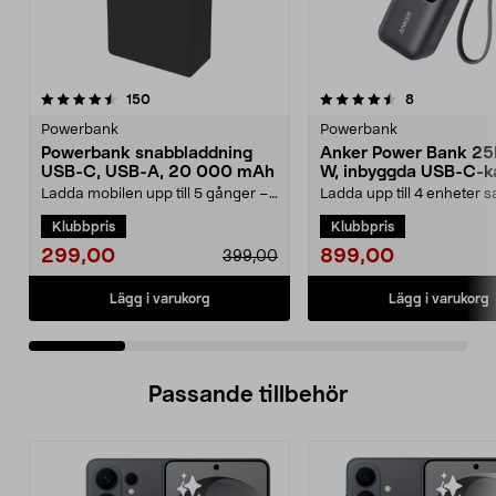
4.5 av 5 stjärnor
recensioner
3.5 av 5 stjärnor
recensioner
150
8
Powerbank
Powerbank
Powerbank snabbladdning
Anker Power Bank 25
USB-C, USB-A, 20 000 mAh
W, inbyggda USB-C-k
Ladda mobilen upp till 5 gånger –
Ladda upp till 4 enheter s
kraft för hela dagen. Kraftfull
med 165 W total effekt. A
Klubbpris
Klubbpris
powerbank – 20...
25 000 mAh powe...
299,00
899,00
399,00
Lägg i varukorg
Lägg i varukorg
Passande tillbehör