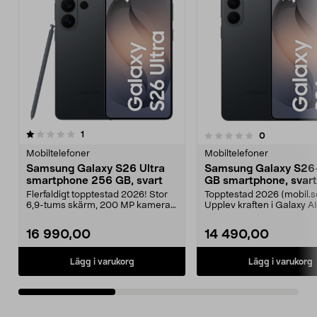
recensioner
1
recensioner
0
0.0 av 5 stjärnor
0.0 av 5 stjärnor
Mobiltelefoner
Mobiltelefoner
Samsung Galaxy S26 Ultra
Samsung Galaxy S26
smartphone 256 GB, svart
GB smartphone, svart
Flerfaldigt topptestad 2026! Stor
Topptestad 2026 (mobil.s
6,9-tums skärm, 200 MP kamera
Upplev kraften i Galaxy AI
och och smarta A...
planera, skapa och arbe..
16 990,00
14 490,00
Lägg i varukorg
Lägg i varukorg