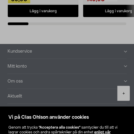
Lägg i varukorg
Lägg i varukorg
Sidfot
Kundservice
Mitt konto
Om oss
Product
+
Aktuellt
quantity
Våra bolag
Vi på Clas Ohlson använder cookies
Hitta butik
Genom att trycka
”Acceptera alla cookies”
samtycker du till att vi
lagrar cookies och andra spårtekniker på din enhet
enligt vår