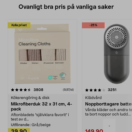
Ovanligt bra pris på vanliga saker
Kolla priset
-25%
4.0av 5 stjärnor
recensioner
4.5av 5 stjärnor
recensio
3808
3251
(9,97/st)
Köksrengöring & disk
Klädvård
Mikrofiberduk 32 x 31 cm, 4-
Noppborttagare batter
pack
Vårda kläder och andra tex
ta bort noppor och ludd.
Aftonbladets "självklara favorit” i
Noppborttagaren fräs...
test av d...
Utförande:
Grå/beige
-
39,90
149,90