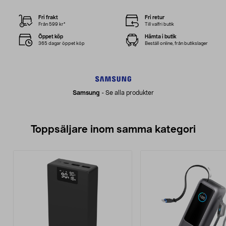
Fri frakt
Fri retur
Från 599 kr*
Till valfri butik
Öppet köp
Hämta i butik
365 dagar öppet köp
Beställ online, från butikslager
Samsung
-
Se alla produkter
Toppsäljare inom samma kategori