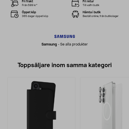
Fri frakt
Fri retur
Från 599 kr*
Till valfri butik
Öppet köp
Hämta i butik
365 dagar öppet köp
Beställ online, från butikslager
Samsung
-
Se alla produkter
Toppsäljare inom samma kategori