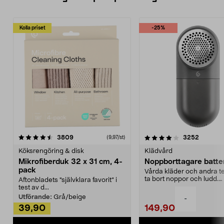
Kolla priset
-25%
4.0av 5 stjärnor
recensioner
4.5av 5 stjärnor
recensio
3809
3252
(9,97/st)
Köksrengöring & disk
Klädvård
Mikrofiberduk 32 x 31 cm, 4-
Noppborttagare batter
pack
Vårda kläder och andra tex
ta bort noppor och ludd.
Aftonbladets "självklara favorit” i
Noppborttagaren fräs...
test av d...
Utförande:
Grå/beige
-
39,90
149,90