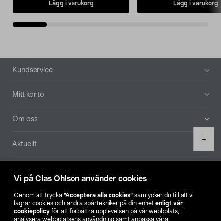
Lägg i varukorg
Lägg i varukorg
Sidfot
Kundservice
Mitt konto
Om oss
Product
+
Aktuellt
quantity
Våra bolag
Vi på Clas Ohlson använder cookies
Hitta butik
Genom att trycka
”Acceptera alla cookies”
samtycker du till att vi
lagrar cookies och andra spårtekniker på din enhet
enligt vår
cookiepolicy
för att förbättra upplevelsen på vår webbplats,
SE
NO
FI
analysera webbplatsens användning samt anpassa våra