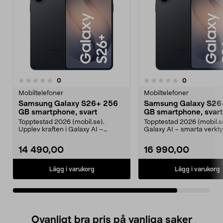
recensioner
recensioner
0
0
0.0 av 5 stjärnor
Mobiltelefoner
Mobiltelefoner
Samsung Galaxy S26+ 256
Samsung Galaxy S26
GB smartphone, svart
GB smartphone, svart
Topptestad 2026 (mobil.se).
Topptestad 2026 (mobil.s
Upplev kraften i Galaxy AI –
Galaxy AI – smarta verkty
planera, skapa och arbe...
planering, skrivhjälp...
14 490,00
16 990,00
Lägg i varukorg
Lägg i varukorg
Ovanligt bra pris på vanliga saker