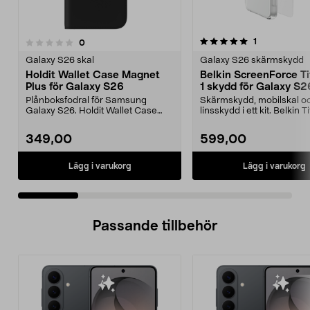
5.0 av 5 stjärnor
recensioner
1
recensioner
0
0.0 av 5 stjärnor
Galaxy S26 skal
Galaxy S26 skärmskydd
Holdit Wallet Case Magnet
Belkin ScreenForce Ti
Plus för Galaxy S26
1 skydd för Galaxy S2
Plånboksfodral för Samsung
Skärmskydd, mobilskal o
Galaxy S26. Holdit Wallet Case
linsskydd i ett kit. Belkin T
Magnet Plus – samla mo...
skydd för Gala...
349,00
599,00
Lägg i varukorg
Lägg i varukorg
Passande tillbehör