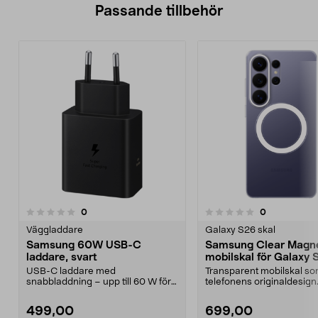
Passande tillbehör
recensioner
recensioner
0
0
0.0 av 5 stjärnor
0.0 av 5 stjärnor
Väggladdare
Galaxy S26 skal
Samsung 60W USB-C
Samsung Clear Magn
laddare, svart
mobilskal för Galaxy 
Ultra
USB-C laddare med
Transparent mobilskal so
snabbladdning – upp till 60 W för
telefonens originaldesign
mobil, surfplatta och laptop...
Samsung Clear Magnet ..
499,00
699,00