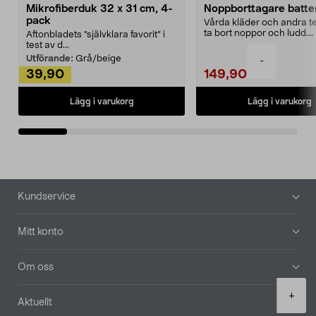
Mikrofiberduk 32 x 31 cm, 4-
Noppborttagare batter
pack
Vårda kläder och andra tex
ta bort noppor och ludd.
Aftonbladets "självklara favorit” i
Noppborttagaren fräs...
test av d...
Utförande:
Grå/beige
-
39,90
149,90
Lägg i varukorg
Lägg i varukorg
Sidfot
Kundservice
Mitt konto
Om oss
Product
+
Aktuellt
quantity