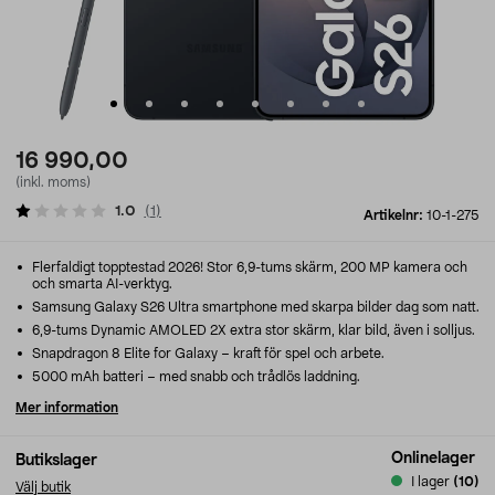
16 990,00
(inkl. moms)
1.0
(
1
)
Artikelnr:
10-1-275
Flerfaldigt topptestad 2026! Stor 6,9-tums skärm, 200 MP kamera och
och smarta AI-verktyg.
Samsung Galaxy S26 Ultra smartphone med skarpa bilder dag som natt.
6,9-tums Dynamic AMOLED 2X extra stor skärm, klar bild, även i solljus.
Snapdragon 8 Elite for Galaxy – kraft för spel och arbete.
5000 mAh batteri – med snabb och trådlös laddning.
Mer information
Onlinelager
Butikslager
I lager
(10)
Välj butik