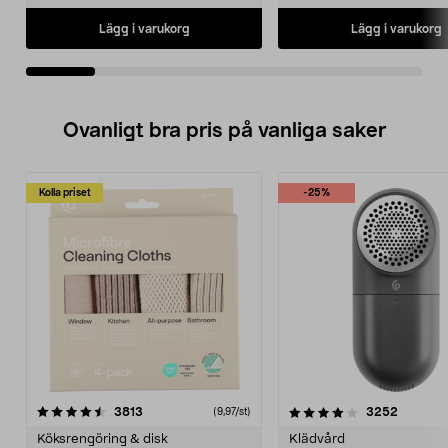
Lägg i varukorg
Lägg i varukorg
Ovanligt bra pris på vanliga saker
Kolla priset
-25%
4.0av 5 stjärnor
recensioner
4.5av 5 stjärnor
recensio
3813
3252
(9,97/st)
Köksrengöring & disk
Klädvård