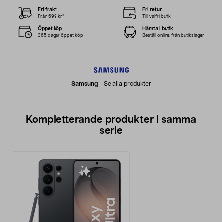
Fri frakt
Fri retur
Från 599 kr*
Till valfri butik
Öppet köp
Hämta i butik
365 dagar öppet köp
Beställ online, från butikslager
Samsung
-
Se alla produkter
Kompletterande produkter i samma
serie