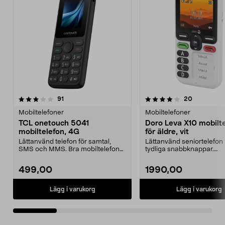
4.0 av 5 stjärnor
recensioner
recensione
91
20
0.0 av 5 stjärnor
Mobiltelefoner
Mobiltelefoner
TCL onetouch 5041
Doro Leva X10 mobilt
mobiltelefon, 4G
för äldre, vit
Lättanvänd telefon för samtal,
Lättanvänd seniortelefon
SMS och MMS. Bra mobiltelefon
tydliga snabbknappar.
för äldre – ligger ...
Mobiltelefon för äldre – tr..
499,00
1990,00
Lägg i varukorg
Lägg i varukorg