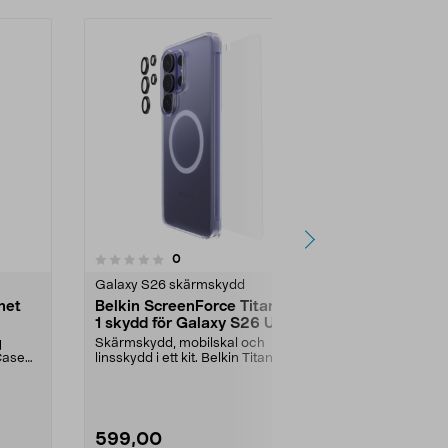
recensioner
0
0.0 av 5 stjärnor
0.0
Galaxy S26 skärmskydd
Galaxy S26 
net
Belkin ScreenForce Titan 3-i-
Belkin Scre
1 skydd för Galaxy S26 Ultra
1 skydd för
g
Skärmskydd, mobilskal och
Mobilskal, s
Case
linsskydd i ett kit. Belkin Titan 3-i-1
linsskydd i ett
skydd för Gala...
ScreenForce Ti
599,00
599,00