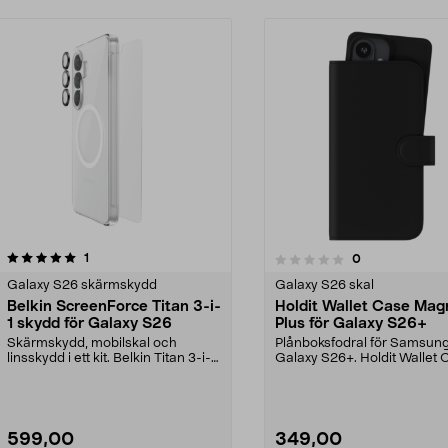
recensioner
1
recensioner
0
0.0 av 5 stjärnor
0.0 av 5 stjärnor
Galaxy S26 skärmskydd
Galaxy S26 skal
Belkin ScreenForce Titan 3-i-
Holdit Wallet Case Mag
1 skydd för Galaxy S26
Plus för Galaxy S26+
Skärmskydd, mobilskal och
Plånboksfodral för Samsun
linsskydd i ett kit. Belkin Titan 3-i-1
Galaxy S26+. Holdit Wallet 
skydd för Gala...
Magnet Plus – samla m...
599,00
349,00