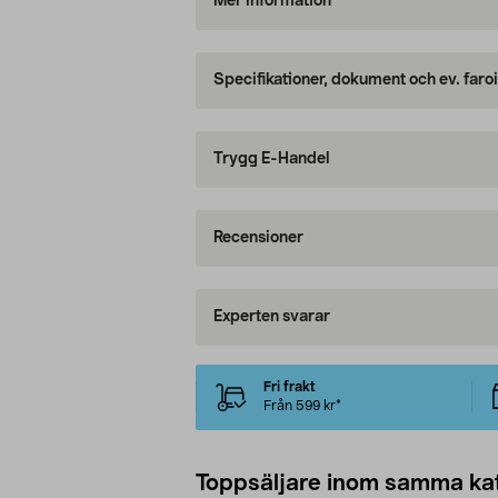
Mer information
Specifikationer, dokument och ev. faro
Trygg E-Handel
Recensioner
Experten svarar
Fri frakt
Från 599 kr*
Toppsäljare inom samma ka