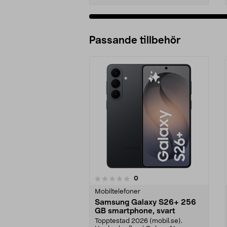
Passande tillbehör
recensioner
0
0 av 5 stjärnor
0.0 av 5 stjärnor
Mobiltelefoner
Samsung Galaxy S26+ 256
GB smartphone, svart
Topptestad 2026 (mobil.se).