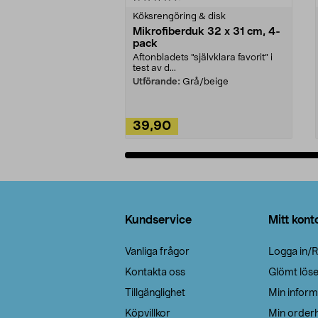
Köksrengöring & disk
Mikrofiberduk 32 x 31 cm, 4-
pack
Aftonbladets "självklara favorit” i
test av d...
Utförande:
Grå/beige
39,90
Lägg i varukorg
Sidfot
Kundservice
Mitt kont
Vanliga frågor
Logga in/R
Kontakta oss
Glömt lös
Tillgänglighet
Min inform
Köpvillkor
Min orderh