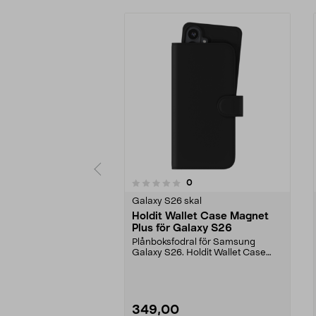
5.0 av 5 stjärnor
recensioner
0
0 av 5 stjärnor
Galaxy S26 skal
Holdit Wallet Case Magnet
Plus för Galaxy S26
Plånboksfodral för Samsung
Galaxy S26. Holdit Wallet Case
Magnet Plus – samla mo...
349,00