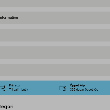
information
Fri retur
Öppet köp
Till valfri butik
365 dagar öppet köp
tegori