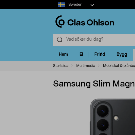
Select
Sweden
market
Hem
El
Fritid
Bygg
Startsida
Multimedia
Mobilskal & plånbo
Samsung Slim Magne