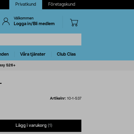
Privatkund
Företagskund
Välkommen
Logga in/Bli medlem
nden
Våra tjänster
Club Clas
laxy S26+
+
Artikelnr:
10-1-537
Lägg i varukorg
(1)