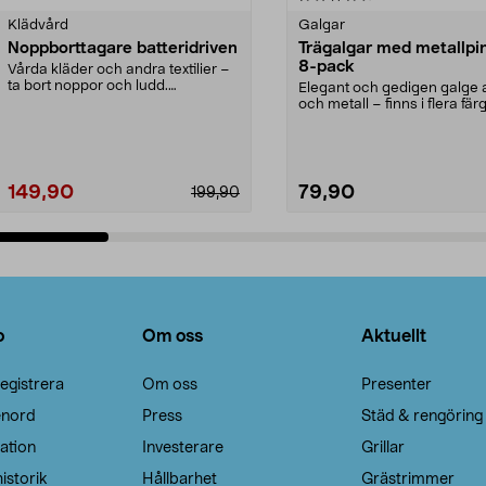
Klädvård
Galgar
Noppborttagare batteridriven
Trägalgar med metallpi
8-pack
Vårda kläder och andra textilier –
ta bort noppor och ludd.
Elegant och gedigen galge a
Noppborttagaren fräs...
och metall – finns i flera färg
Galge med sv...
149,90
79,90
199,90
Lägg i varukorg
Lägg i varukorg
o
Om oss
Aktuellt
egistrera
Om oss
Presenter
enord
Press
Städ & rengöring
ation
Investerare
Grillar
istorik
Hållbarhet
Grästrimmer