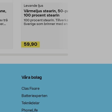
Levande ljus
Rengöringsm
nne,
Värmeljus stearin, 50-pack,
Bikarbonat
100 procent stearin
Ett allsidigt 
städning och 
v trä
100 procent stearin. Tillverkade i
ute. Städa med
er.
Sverige som brinner med en
vacker och sotfri ...
59,90
49,90
Lägg i varukorg
Lägg
Våra bolag
Clas Fixare
Batteriexperten
Teknikdelar
PhoneLife