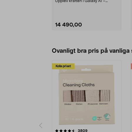
Upplev kraften i Galaxy AI –
planera, skapa och arbe...
14 490,00
Lägg i varukorg
Ovanligt bra pris på vanliga
Kolla priset
5av 5 stjärnor
4.0av 5 stjärnor
recensioner
3809