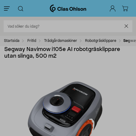
Startsida
Fritid
Trädgårdsmaskiner
Robotgräsklippare
Segway
Segway Navimow i105e AI robotgräsklippare
utan slinga, 500 m2