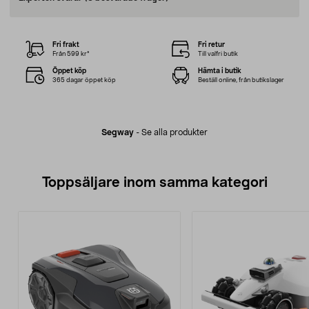
Fri frakt
Fri retur
Från 599 kr*
Till valfri butik
Öppet köp
Hämta i butik
365 dagar öppet köp
Beställ online, från butikslager
Segway
-
Se alla produkter
Toppsäljare inom samma kategori