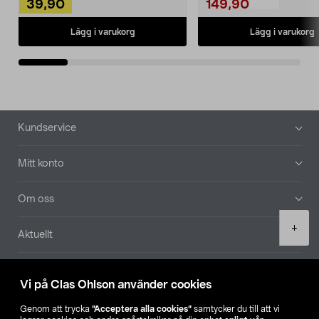
39,90
149,90
Lägg i varukorg
Lägg i varukorg
Sidfot
Kundservice
Mitt konto
Om oss
Product
+
Aktuellt
quantity
Våra bolag
Vi på Clas Ohlson använder cookies
Hitta butik
Genom att trycka
”Acceptera alla cookies”
samtycker du till att vi