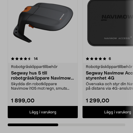
5.0av 5 stjärnor
recensioner
recensioner
14
6
0.0av 5 stjärnor
Robotgräsklippartillbehör
Robotgräsklippartillbehör
Segway hus S till
Segway Navimow Acc
robotgräsklippare Navimow
styrenhet 4G
i-serie
Skydda din robotklippare
Övervaka och styr din N
Navimow i105 mot regn, smuts
på distans via 4G-anslutn
och sol. Segway garage S –...
Segway Access+ – sty...
1 899,00
1 299,00
Lägg i varukorg
Lägg i varukorg