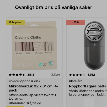
Ovanligt bra pris på vanliga saker
Kolla priset
-25%
4.0av 5 stjärnor
recensioner
4.5av 5 stjärnor
recensio
3813
3252
(9,97/st)
Köksrengöring & disk
Klädvård
Mikrofiberduk 32 x 31 cm, 4-
Noppborttagare batter
pack
Vårda kläder och andra tex
ta bort noppor och ludd.
Aftonbladets "självklara favorit” i
Noppborttagaren fräs...
test av d...
Utförande:
Grå/beige
-