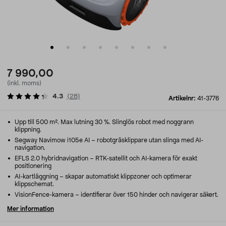
7 990,00
(inkl. moms)
4.3
(
28
)
Artikelnr:
41-3776
Upp till 500 m². Max lutning 30 %. Slinglös robot med noggrann
klippning.
Segway Navimow i105e AI – robotgräsklippare utan slinga med AI-
navigation.
EFLS 2.0 hybridnavigation – RTK-satellit och AI-kamera för exakt
positionering
AI-kartläggning – skapar automatiskt klippzoner och optimerar
klippschemat.
VisionFence-kamera – identifierar över 150 hinder och navigerar säkert.
Mer information