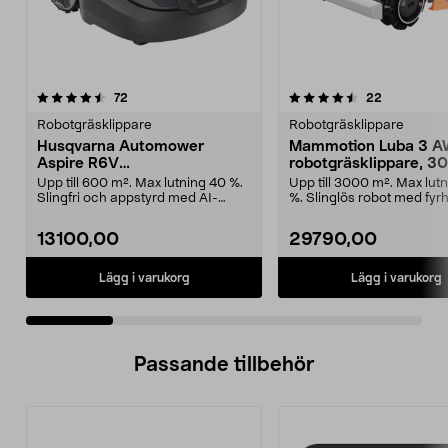
4.5 av 5 stjärnor
recensioner
4.5 av 5 stjärnor
recensione
72
22
Robotgräsklippare
Robotgräsklippare
Husqvarna Automower
Mammotion Luba 3 A
Aspire R6V
robotgräsklippare, 3
robotgräsklippare, 600 m2
Upp till 600 m². Max lutning 40 %.
Upp till 3000 m². Max lut
Slingfri och appstyrd med AI-
%. Slinglös robot med fyrhj
kamera. Husqvarn...
Mammotion ...
13100,00
29790,00
Lägg i varukorg
Lägg i varukorg
Passande tillbehör