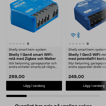
recensioner
recensioner
0
0
0.0 av 5 stjärnor
0.0 av 5 stjärnor
Shelly smart hem-system
Shelly smart hem-system
Shelly 1 Gen4 smart WiFi-
Shelly 1 Gen3 WiFi-re
relä med Zigbee och Matter
med potentialfri kont
Gör belysning, garageportar och
Styr belysning, garagepo
andra enheter smarta på några
andra apparater direkt via
minuter. Shelly 1 ...
Shelly 1 Gen3 ...
269,00
249,00
Lägg i varukorg
Lägg i varukorg