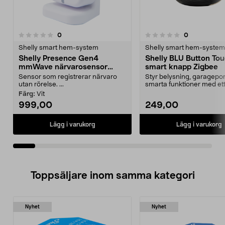
recensioner
recensioner
0
0
0.0 av 5 stjärnor
0.0 av 5 stjärnor
Shelly smart hem-system
Shelly smart hem-system
Shelly Presence Gen4
Shelly BLU Button Tou
mmWave närvarosensor
smart knapp Zigbee
WiFi/Zigbee
Sensor som registrerar närvaro
Styr belysning, garagepo
utan rörelse. ...
smarta funktioner med ett
Shelly BLU Butto...
Färg:
Vit
999,00
249,00
Lägg i varukorg
Lägg i varukorg
Toppsäljare inom samma kategori
Nyhet
Nyhet