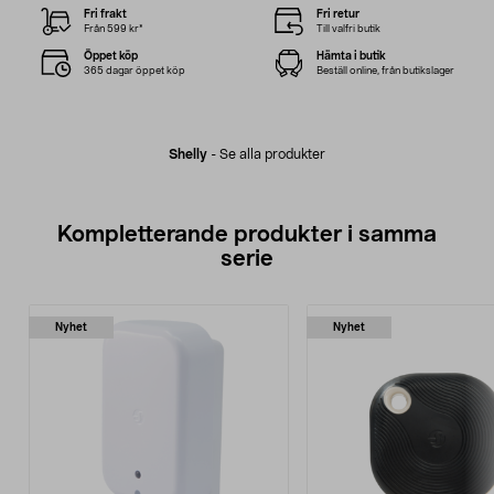
Fri frakt
Fri retur
Från 599 kr*
Till valfri butik
Öppet köp
Hämta i butik
365 dagar öppet köp
Beställ online, från butikslager
Shelly
-
Se alla produkter
Kompletterande produkter i samma
serie
Nyhet
Nyhet