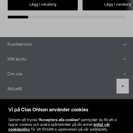
Lägg i varukorg
Lägg i varukorg
Sidfot
Kundservice
Mitt konto
Om oss
Product
+
Aktuellt
quantity
Våra bolag
Vi på Clas Ohlson använder cookies
Hitta butik
Genom att trycka
”Acceptera alla cookies”
samtycker du till att vi
lagrar cookies och andra spårtekniker på din enhet
enligt vår
cookiepolicy
för att förbättra upplevelsen på vår webbplats,