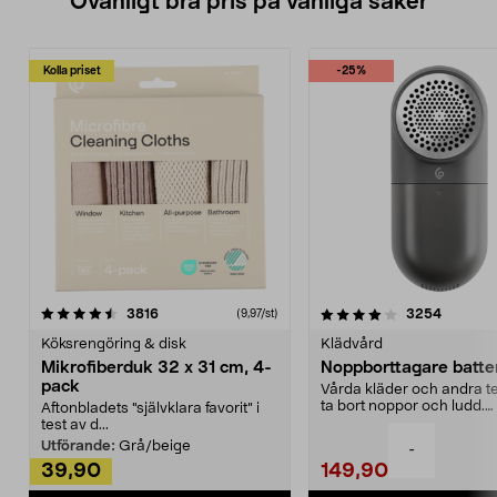
Ovanligt bra pris på vanliga saker
Kolla priset
-25%
4.0av 5 stjärnor
recensioner
4.5av 5 stjärnor
recensio
3816
3254
(9,97/st)
Köksrengöring & disk
Klädvård
Mikrofiberduk 32 x 31 cm, 4-
Noppborttagare batter
pack
Vårda kläder och andra tex
ta bort noppor och ludd.
Aftonbladets "självklara favorit” i
Noppborttagaren fräs...
test av d...
Utförande:
Grå/beige
-
39,90
149,90