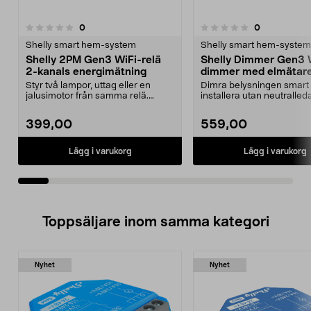
recensioner
recensioner
0
0
0.0 av 5 stjärnor
0.0 av 5 stjärnor
Shelly smart hem-system
Shelly smart hem-system
Shelly 2PM Gen3 WiFi-relä
Shelly Dimmer Gen3 
2-kanals energimätning
dimmer med elmätar
Styr två lampor, uttag eller en
Dimra belysningen smart
jalusimotor från samma relä.
installera utan neutralled
Shelly 2PM Gen3 WiF...
Shelly Dimmer Gen3 Wi...
399,00
559,00
Lägg i varukorg
Lägg i varukorg
Toppsäljare inom samma kategori
Nyhet
Nyhet