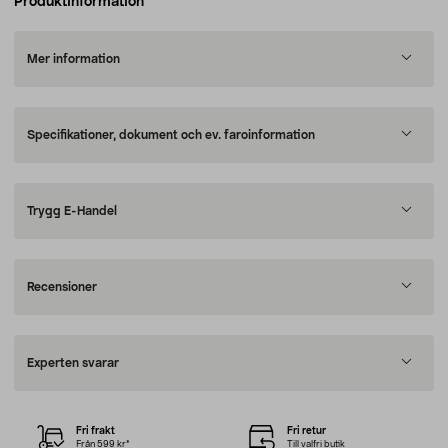
Produktinformation
Mer information
Specifikationer, dokument och ev. faroinformation
Trygg E-Handel
Recensioner
Experten svarar
Fri frakt
Fri retur
Från 599 kr*
Till valfri butik