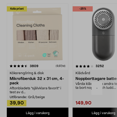
Kolla priset
-25%
4.0av 5 stjärnor
recensioner
4.5av 5 stjärnor
recensio
3809
3252
(9,97/st)
Köksrengöring & disk
Klädvård
Mikrofiberduk 32 x 31 cm, 4-
Noppborttagare batter
pack
Vårda kläder och andra tex
ta bort noppor och ludd.
-
Aftonbladets "självklara favorit” i
Noppborttagaren fräs...
test av d...
Utförande:
Grå/beige
39,90
149,90
Lägg i varukorg
Lägg i varukorg