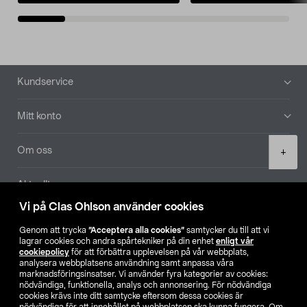
Sidfot
Kundservice
Mitt konto
Product
Om oss
+
quantity
Aktuellt
Vi på Clas Ohlson använder cookies
Våra bolag
Genom att trycka
”Acceptera alla cookies”
samtycker du till att vi
lagrar cookies och andra spårtekniker på din enhet
enligt vår
Hitta butik
cookiepolicy
för att förbättra upplevelsen på vår webbplats,
analysera webbplatsens användning samt anpassa våra
marknadsföringsinsatser. Vi använder fyra kategorier av cookies:
nödvändiga, funktionella, analys och annonsering. För nödvändiga
SE
NO
FI
cookies krävs inte ditt samtycke eftersom dessa cookies är