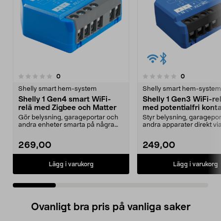
recensioner
recensioner
0
0
0.0 av 5 stjärnor
0.0 av 5 stjärnor
Shelly smart hem-system
Shelly smart hem-system
Shelly 1 Gen4 smart WiFi-
Shelly 1 Gen3 WiFi-re
relä med Zigbee och Matter
med potentialfri kont
Gör belysning, garageportar och
Styr belysning, garagepo
andra enheter smarta på några
andra apparater direkt via
minuter. Shelly 1 ...
Shelly 1 Gen3 ...
269,00
249,00
Lägg i varukorg
Lägg i varukorg
Ovanligt bra pris på vanliga saker