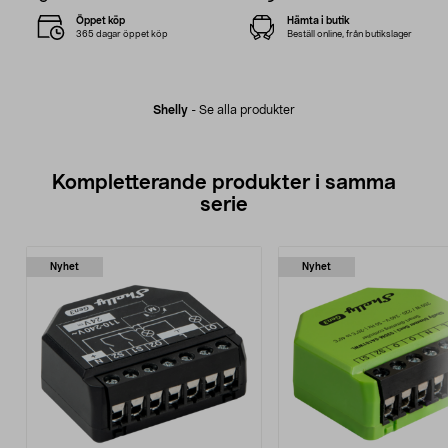
Öppet köp
Hämta i butik
365 dagar öppet köp
Beställ online, från butikslager
Shelly
-
Se alla produkter
Kompletterande produkter i samma
serie
Nyhet
Nyhet