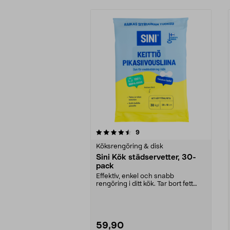
5av 5 stjärnor
4.0av 5 stjärnor
recensioner
9
Köksrengöring & disk
Sini Kök städservetter, 30-
pack
Effektiv, enkel och snabb
rengöring i ditt kök. Tar bort fett
och matfläckar eff...
59,90