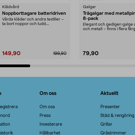
Klädvård
Galgar
Noppborttagare batteridriven
Trägalgar med metallpi
8-pack
Vårda kläder och andra textilier –
ta bort noppor och ludd.
Elegant och gedigen galge a
Noppborttagaren fräs...
och metall – finns i flera färg
Galge med sv...
149,90
79,90
199,90
Lägg i varukorg
Lägg i varukorg
o
Om oss
Aktuellt
egistrera
Om oss
Presenter
enord
Press
Städ & rengöring
ation
Investerare
Grillar
istorik
Hållbarhet
Grästrimmer