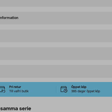
information
Fri retur
Öppet köp
Till valfri butik
365 dagar öppet köp
 samma serie