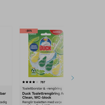
-20%
-20%
4.5 av 5 stjärnor
recensioner
4.0
787
1
Toalettborstar & -rengöring
Toalettborsta
tbar
Duck Toalettrengöring Active
Duck Toalet
Clean, WC-block
Gel 750 ml
tadig
Rengör toaletten med varje
Effektiv mot 