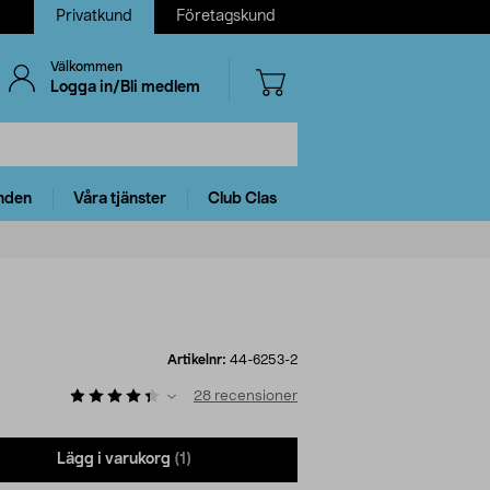
Privatkund
Företagskund
Välkommen
Logga in/Bli medlem
nden
Våra tjänster
Club Clas
Artikelnr:
44-6253-2
28
recensioner
Lägg i varukorg
(1)