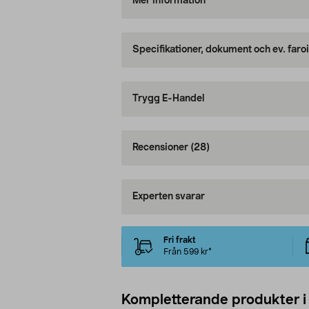
Mer information
Specifikationer, dokument och ev. faro
Trygg E-Handel
Recensioner
(28)
Experten svarar
Fri frakt
Från 599 kr*
Kompletterande produkter i