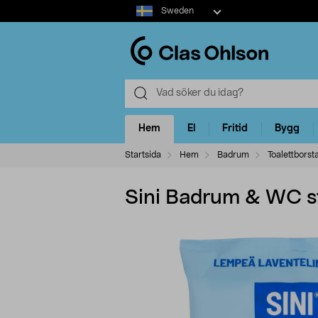
Select
Sweden
market
Hem
El
Fritid
Bygg
Startsida
Hem
Badrum
Toalettborst
Sini Badrum & WC st