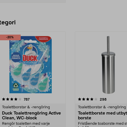
Lägg i varukorg
tegori
-20%
4.0 av 5 stjärnor
recensioner
4.0 av 5 stjärnor
recensioner
787
298
Toalettborstar & -rengöring
Toalettborstar & -rengöring
Duck Toalettrengöring Active
Toalettborste med utby
Clean, WC-block
borste
Rengör toaletten med varje
Fristående toaborste med s