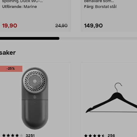
spolning. Duck WC-...
behållare som...
Utförande:
Marine
Färg:
Borstat stål
19,90
149,90
24,90
 saker
-25%
4.5av 5 stjärnor
recensioner
4.0av 5 stjärnor
recensioner
3251
256