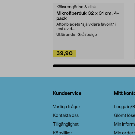
Köksrengöring & disk
Mikrofiberduk 32 x 31 cm, 4-
pack
Aftonbladets "självklara favorit” i
test av d...
Utförande:
Grå/beige
39,90
Lägg i varukorg
Sidfot
Kundservice
Mitt kont
Vanliga frågor
Logga in/R
Kontakta oss
Glömt lös
Tillgänglighet
Min inform
Köpvillkor
Min orderh