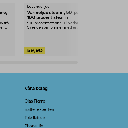
Levande ljus
Rengöringsm
nne,
Värmeljus stearin, 50-pack,
Bikarbonat
100 procent stearin
Ett allsidigt 
städning och 
v trä
100 procent stearin. Tillverkade i
ute. Städa med
er.
Sverige som brinner med en
vacker och sotfri ...
59,90
49,90
Lägg i varukorg
Lägg
Våra bolag
Clas Fixare
Batteriexperten
Teknikdelar
PhoneLife