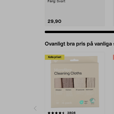
Färg:
Svart
29,90
Ovanligt bra pris på vanliga
Kolla priset
5av 5 stjärnor
4.0av 5 stjärnor
recensioner
3808