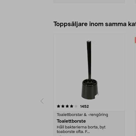
Lägg i varukorg
Toppsäljare inom samma ka
0 av 5 stjärnor
4.0 av 5 stjärnor
recensioner
1452
Toalettborstar & -rengöring
Toalettborste
Håll bakterierna borta, byt
toaborste ofta. F...