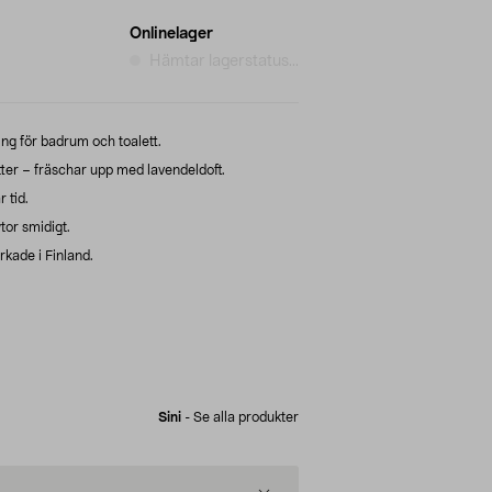
Onlinelager
Hämtar lagerstatus...
ing för badrum och toalett.
er – fräschar upp med lavendeldoft.
 tid.
tor smidigt.
rkade i Finland.
Sini
-
Se alla produkter