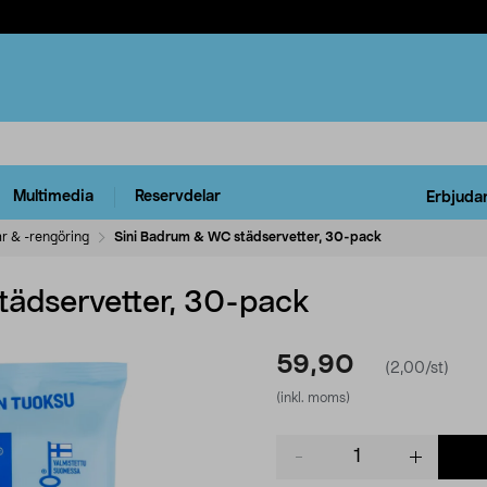
Multimedia
Reservdelar
Erbjuda
ar & -rengöring
Sini Badrum & WC städservetter, 30-pack
ädservetter, 30-pack
59,90
(2,00/st)
(inkl. moms)
Product
quantity