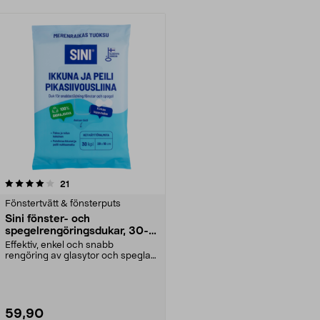
recensioner
21
Fönstertvätt & fönsterputs
Sini fönster- och
spegelrengöringsdukar, 30-
pack
Effektiv, enkel och snabb
rengöring av glasytor och speglar.
Lämnar inga ränder ...
59,90