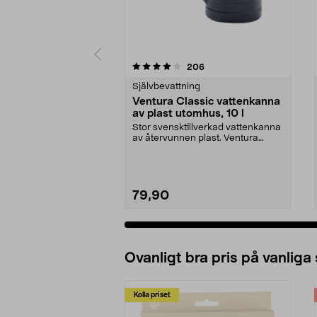
0 av 5 stjärnor
4.0 av 5 stjärnor
recensioner
206
Självbevattning
Ventura Classic vattenkanna
av plast utomhus, 10 l
Stor svensktillverkad vattenkanna
av återvunnen plast. Ventura
Classic, svart – ...
79,90
Ovanligt bra pris på vanliga
Kolla priset