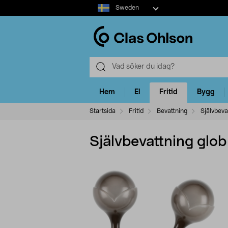
Select
Sweden
market
Hem
El
Fritid
Bygg
Startsida
Fritid
Bevattning
Självbeva
Självbevattning glo