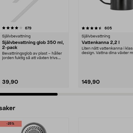
4.5 av 5 stjärnor
recensioner
4.0 av 5 stjärnor
recensioner
679
605
Självbevattning
Självbevattning
Självbevattning glob 350 ml,
Vattenkanna 2,2 l
2-pack
Liten nätt vattenkanna i klas
design. Vattna dina växter 
Bevattningsglob av plast – håller
precision.
jorden fuktig så att växten trivs.
Självbevatt...
39,90
149,90
 saker
-25%