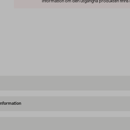
Information om den utgångna produkten finns l
information