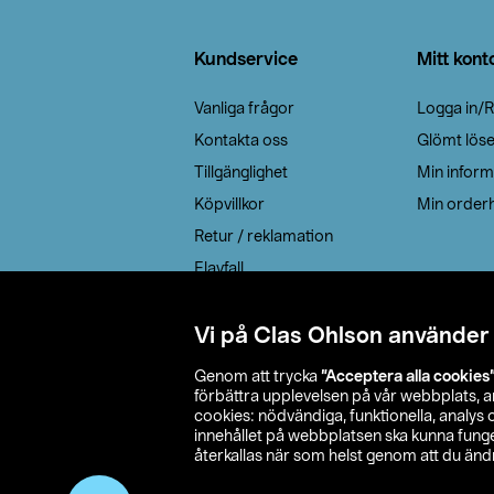
Sidfot
Kundservice
Mitt kont
Vanliga frågor
Logga in/R
Kontakta oss
Glömt lös
Tillgänglighet
Min inform
Köpvillkor
Min orderh
Retur / reklamation
Elavfall
Cookie policy
Leveransalternativ
Vi på Clas Ohlson använder
Genom att trycka
”Acceptera alla cookies
förbättra upplevelsen på vår webbplats, 
cookies: nödvändiga, funktionella, analys
innehållet på webbplatsen ska kunna funger
återkallas när som helst genom att du ändra
© 2026 Cla