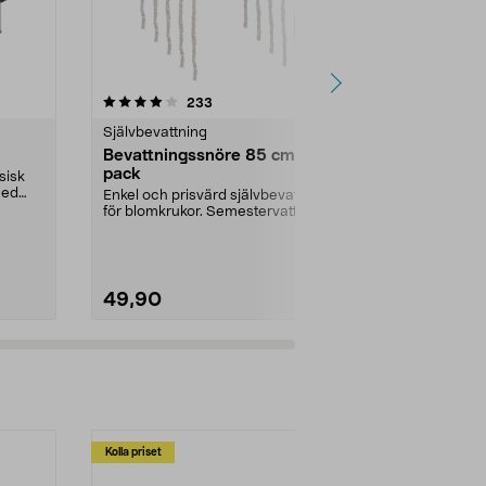
4.5 av 5 stjärnor
recensioner
3.0
233
3
Självbevattning
Krukor & blo
Bevattningssnöre 85 cm, 5-
Tomatkruka
pack
självvattn
sisk
med
Enkel och prisvärd självbevattning
Förenklar skö
för blomkrukor. Semestervattnare
grönsaksplan
som håller j...
spaljé – ger sta
49,90
179,90
Kolla priset
Multibuy