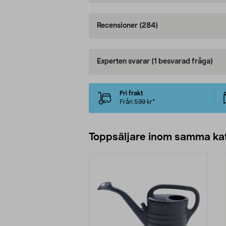
Recensioner
(284)
Experten svarar
(1 besvarad fråga)
Fri frakt
Från 599 kr*
Toppsäljare inom samma ka