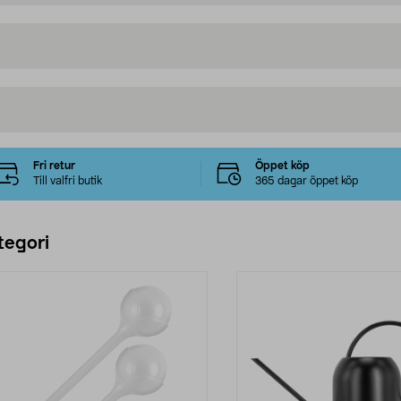
Fri retur
Öppet köp
Till valfri butik
365 dagar öppet köp
tegori