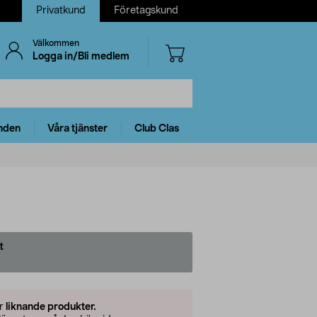
Privatkund
Företagskund
Välkommen
Logga in/Bli medlem
nden
Våra tjänster
Club Clas
t
er
liknande produkter.