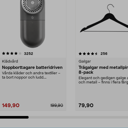
4.5av 5 stjärnor
recensioner
4.0av 5 stjärnor
recensioner
3252
256
Klädvård
Galgar
Noppborttagare batteridriven
Trägalgar med metallpi
8-pack
Vårda kläder och andra textilier –
ta bort noppor och ludd.
Elegant och gedigen galge a
Noppborttagaren fräs...
och metall – finns i flera färg
Galge med sv...
149,90
79,90
199,90
Lägg i varukorg
Lägg i varukorg