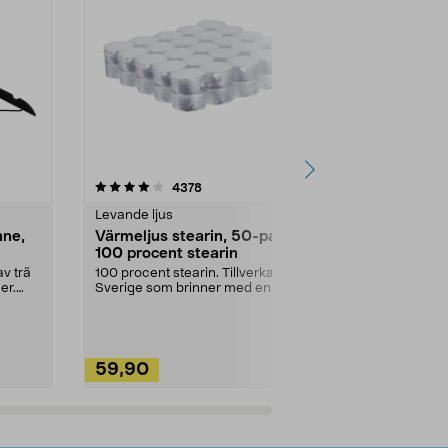
4.5av 5 stjärnor
recensioner
4.5
4378
2
Levande ljus
Rengöringsm
nne,
Värmeljus stearin, 50-pack,
Bikarbonat
100 procent stearin
Ett allsidigt 
städning och 
v trä
100 procent stearin. Tillverkade i
ute. Städa med
er.
Sverige som brinner med en
vacker och sotfri ...
59,90
49,90
Lägg i varukorg
Lägg