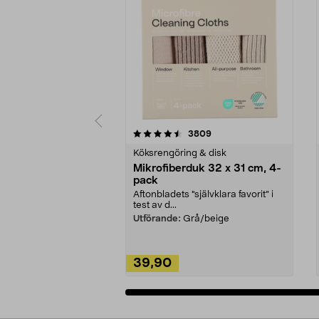
5av 5 stjärnor
4.0av 5 stjärnor
recensioner
3809
Köksrengöring & disk
Mikrofiberduk 32 x 31 cm, 4-
pack
Aftonbladets "självklara favorit” i
test av d...
Utförande:
Grå/beige
39,90
Lägg i varukorg