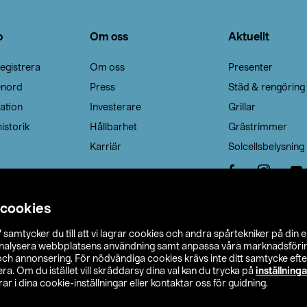
o
Om oss
Aktuellt
egistrera
Om oss
Presenter
enord
Press
Städ & rengöring
ation
Investerare
Grillar
istorik
Hållbarhet
Grästrimmer
Karriär
Solcellsbelysning
 cookies
”
samtycker du till att vi lagrar cookies och andra spårtekniker på din 
analysera webbplatsens användning samt anpassa våra marknadsförings
 och annonsering. För nödvändiga cookies krävs inte ditt samtycke ef
a. Om du istället vill skräddarsy dina val kan du trycka på
inställninga
r i dina cookie-inställningar eller kontaktar oss för guidning.
s Ohlson
Köpvillkor
Privacy statement
Klubbvillkor
H