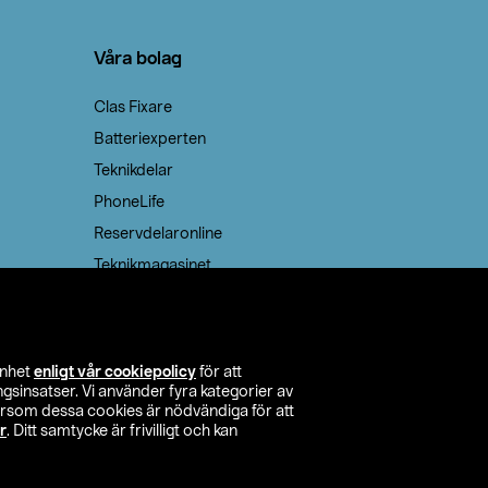
Våra bolag
Clas Fixare
Batteriexperten
Teknikdelar
PhoneLife
Reservdelaronline
Teknikmagasinet
enhet
enligt vår cookiepolicy
för att
insatser. Vi använder fyra kategorier av
tersom dessa cookies är nödvändiga för att
r
. Ditt samtycke är frivilligt och kan
itta butik