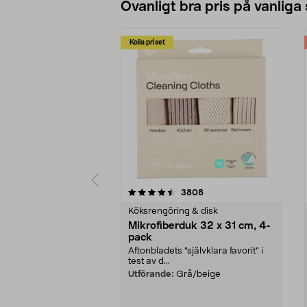
Ovanligt bra pris på vanliga
Kolla priset
5av 5 stjärnor
4.0av 5 stjärnor
recensioner
3808
Köksrengöring & disk
Mikrofiberduk 32 x 31 cm, 4-
pack
Aftonbladets "självklara favorit” i
test av d...
Utförande:
Grå/beige