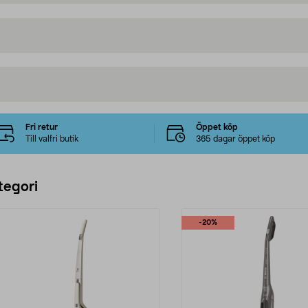
Fri retur
Öppet köp
Till valfri butik
365 dagar öppet köp
tegori
-20%