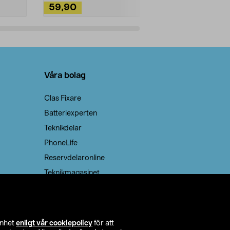
59,90
49,90
Lägg i varukorg
Lägg
Våra bolag
Clas Fixare
Batteriexperten
Teknikdelar
PhoneLife
Reservdelaronline
Teknikmagasinet
enhet
enligt vår cookiepolicy
för att