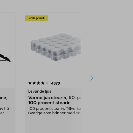
Kolla priset
Multibuy
4.5av 5 stjärnor
recensioner
4.5
4378
2
Levande ljus
Rengöringsm
nne,
Värmeljus stearin, 50-pack,
Bikarbonat
100 procent stearin
Ett allsidigt 
städning och 
v trä
100 procent stearin. Tillverkade i
ute. Städa med
er.
Sverige som brinner med en
vacker och sotfri ...