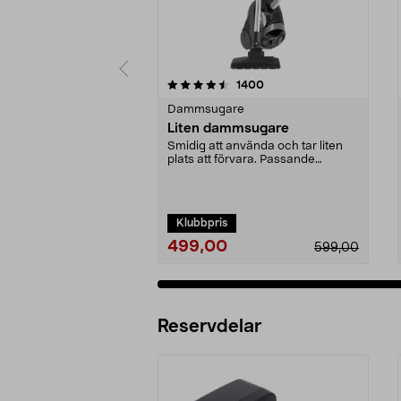
5 av 5 stjärnor
4.5 av 5 stjärnor
recensioner
1400
Dammsugare
Liten dammsugare
Smidig att använda och tar liten
plats att förvara. Passande
dammsugarpåse 44-17...
Klubbpris
499,00
599,00
Reservdelar