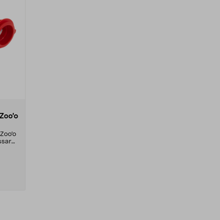
/Zoo’o
 Zoo’o
ssar