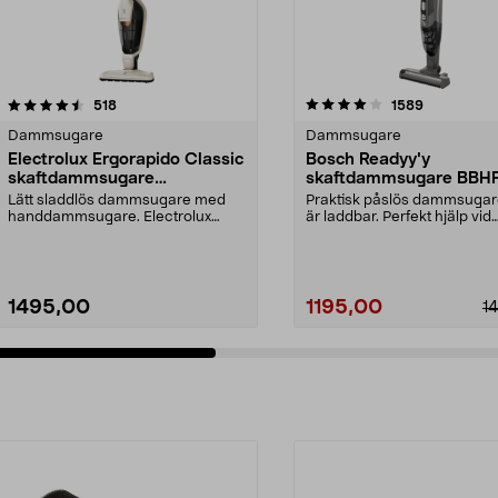
4.0 av 5 stjärnor
recensioner
4.5 av 5 stjärnor
recensioner
518
1589
Dammsugare
Dammsugare
Electrolux Ergorapido Classic
Bosch Readyy'y
skaftdammsugare
skaftdammsugare BBH
EERC73SW
14,4 V
Lätt sladdlös dammsugare med
Praktisk påslös dammsuga
handdammsugare. Electrolux
är laddbar. Perfekt hjälp vid
Ergorapido Classic – dam...
snabbstädning. 2-i-...
1495,00
1195,00
1