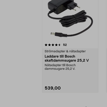
5av 5 stjärnor
5.0av 5 stjärnor
recensioner
52
Strömadapter & nätadapter
Laddare till Bosch
skaftdammsugare 25,2 V
Nätadapter till Bosch
dammsugare 25,2 V.
539,00
Lägg i varukorg