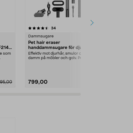
4.0 av 5 stjärnor
recensioner
4.5
34
2
Dammsugare
Dammsugar
Pet hair eraser
Minidamms
F214G
handdammsugare för djurhår
laddningsb
och smuts, 120 W
re som
Effektiv mot djurhår, smulor och
Liten handda
damm på möbler och golv. Pet hair
munstycken –
eraser – hand...
Minidammsugar
799,00
399,00
495,00