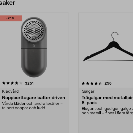
 saker
-25%
4.5av 5 stjärnor
recensioner
4.0av 5 stjärnor
recensioner
3251
256
Klädvård
Galgar
Noppborttagare batteridriven
Trägalgar med metallpi
8-pack
Vårda kläder och andra textilier –
ta bort noppor och ludd.
Elegant och gedigen galge a
Noppborttagaren fräs...
och metall – finns i flera färg
Galge med sv...