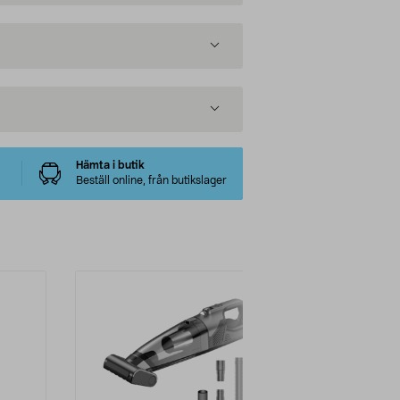
Hämta i butik
Beställ online, från butikslager
-20%