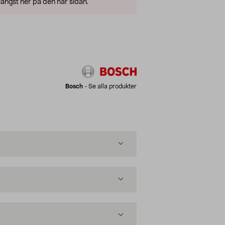
ängst ner på den här sidan.
Bosch
-
Se alla produkter