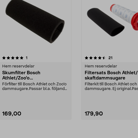
4.5av 5 stjärnor
recensioner
recensioner
1
21
Hem reservdelar
Hem reservdelar
Skumfilter Bosch
Filtersats Bosch Athlet
Athlet/Zoo’o
skaftdammsugare
skaftdammsugare
Förfilter till Bosch Athlet och Zoo’o
Filterkit till Bosch Athlet och
dammsugare.Passar bl.a. följande
dammsugare. Ej original.Pa
modeller:...
bl.a. följa...
169,00
179,90
Lägg i varukorg
Lägg i varukorg