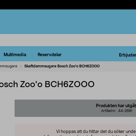
Multimedia
Reservdelar
Erbjuda
mmsugare
Skaftdammsugare Bosch Zoo'o BCH6ZOOO
Bosch Zoo'o BCH6ZOOO
Produkten har utgåt
Artikelnr:
44-2691
Vi hoppas att du hittar det du söker und