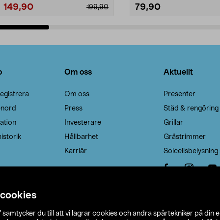
149,90
79,90
199,90
Lägg i varukorg
Lägg i varukorg
o
Om oss
Aktuellt
egistrera
Om oss
Presenter
enord
Press
Städ & rengöring
ation
Investerare
Grillar
istorik
Hållbarhet
Grästrimmer
Karriär
Solcellsbelysning
 cookies
”
samtycker du till att vi lagrar cookies och andra spårtekniker på din 