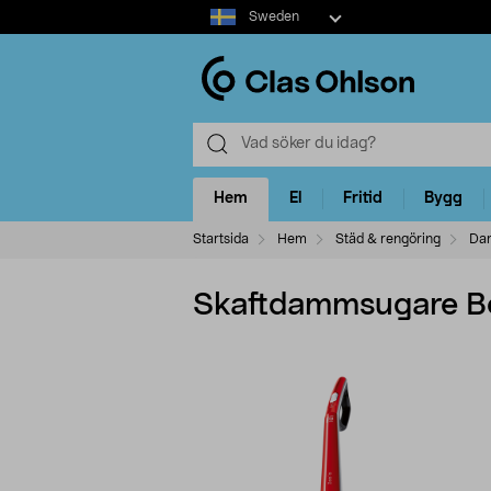
Select
Sweden
market
Hem
El
Fritid
Bygg
Startsida
Hem
Städ & rengöring
Da
Skaftdammsugare 