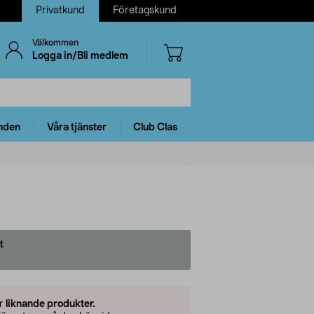
Privatkund
Företagskund
Välkommen
Logga in/Bli medlem
nden
Våra tjänster
Club Clas
t
er
liknande produkter.