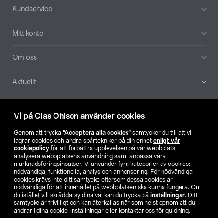
Sidfot
Kundservice
Mitt konto
Om oss
Aktuellt
Våra bolag
Vi på Clas Ohlson använder cookies
Hitta butik
Genom att trycka
”Acceptera alla cookies”
samtycker du till att vi
lagrar cookies och andra spårtekniker på din enhet
enligt vår
cookiepolicy
för att förbättra upplevelsen på vår webbplats,
SE
NO
FI
analysera webbplatsens användning samt anpassa våra
marknadsföringsinsatser. Vi använder fyra kategorier av cookies:
nödvändiga, funktionella, analys och annonsering. För nödvändiga
cookies krävs inte ditt samtycke eftersom dessa cookies är
nödvändiga för att innehållet på webbplatsen ska kunna fungera. Om
du istället vill skräddarsy dina val kan du trycka på
inställningar
. Ditt
samtycke är frivilligt och kan återkallas när som helst genom att du
ändrar i dina cookie-inställningar eller kontaktar oss för guidning.
Köpvillkor
Privacy statement
Klubbvillkor
För företag