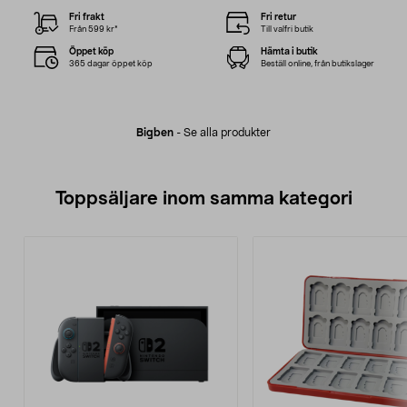
Fri frakt
Fri retur
Från 599 kr*
Till valfri butik
Öppet köp
Hämta i butik
365 dagar öppet köp
Beställ online, från butikslager
Bigben
-
Se alla produkter
Toppsäljare inom samma kategori