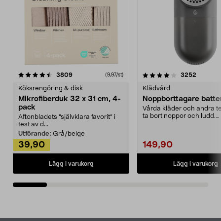
4.0av 5 stjärnor
recensioner
4.5av 5 stjärnor
recensio
3809
3252
(9,97/st)
Köksrengöring & disk
Klädvård
Mikrofiberduk 32 x 31 cm, 4-
Noppborttagare batter
pack
Vårda kläder och andra tex
ta bort noppor och ludd.
Aftonbladets "självklara favorit” i
Noppborttagaren fräs...
test av d...
Utförande:
Grå/beige
39,90
149,90
Lägg i varukorg
Lägg i varukorg