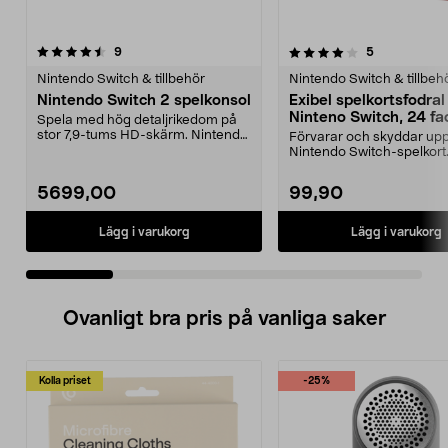
4.0 av 5 stjärnor
recensioner
5.0 av 5 stjärnor
recensioner
9
5
Nintendo Switch & tillbehör
Nintendo Switch & tillbeh
Nintendo Switch 2 spelkonsol
Exibel spelkortsfodral t
Ninteno Switch, 24 fa
Spela med hög detaljrikedom på
stor 7,9-tums HD-skärm. Nintendo
Förvarar och skyddar upp 
Switch 2 – kraft...
Nintendo Switch-spelkort.
kompakt slitst...
5699,00
99,90
Lägg i varukorg
Lägg i varukorg
Ovanligt bra pris på vanliga saker
Kolla priset
-25%