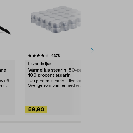
4.5av 5 stjärnor
recensioner
4.5
4378
2
Levande ljus
Rengöringsm
nne,
Värmeljus stearin, 50-pack,
Bikarbonat
100 procent stearin
Ett allsidigt 
städning och 
v trä
100 procent stearin. Tillverkade i
ute. Städa med
er.
Sverige som brinner med en
vacker och sotfri ...
59,90
49,90
Lägg i varukorg
Lägg