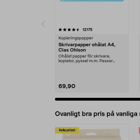
5 av 5 stjärnor
4.5 av 5 stjärnor
recensioner
12175
Kopieringspapper
Skrivarpapper ohålat A4,
Clas Ohlson
Ohålat papper för skrivare,
kopiator, pyssel m.m. Passar
perfekt som ritpapper. ...
69,90
Ovanligt bra pris på vanliga
Kolla priset