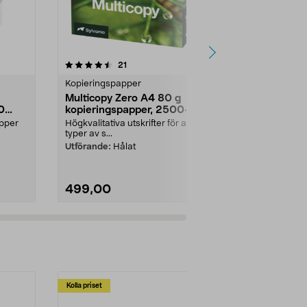
4.5 av 5 stjärnor
recensioner
4.5
21
2
Kopieringspapper
Kopieringspa
Multicopy Zero A4 80 g
Navigator U
0
kopieringspapper, 2500-
skrivarpapp
pack
g/m²
apper
Högkvalitativa utskrifter för alla
Högkvalitativ
typer av s...
som sänker d.
Utförande:
Hålat
Storlek:
A3
499,00
199,90
Kolla priset
Multibuy