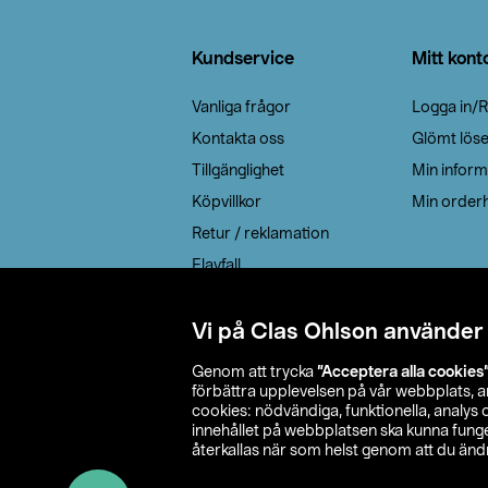
Sidfot
Kundservice
Mitt kont
Vanliga frågor
Logga in/R
Kontakta oss
Glömt lös
Tillgänglighet
Min inform
Köpvillkor
Min orderh
Retur / reklamation
Elavfall
Cookie policy
Leveransalternativ
Vi på Clas Ohlson använder
Genom att trycka
”Acceptera alla cookies
förbättra upplevelsen på vår webbplats, 
cookies: nödvändiga, funktionella, analys
innehållet på webbplatsen ska kunna funger
återkallas när som helst genom att du ändra
© 2026 Cla