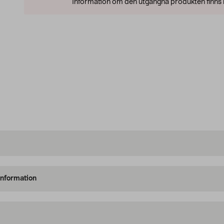
Information om den utgångna produkten finns l
information