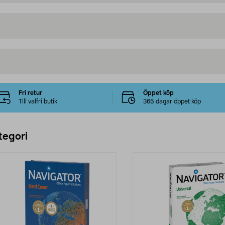
Fri retur
Öppet köp
Till valfri butik
365 dagar öppet köp
tegori