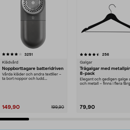
4.5av 5 stjärnor
recensioner
4.0av 5 stjärnor
recensioner
3251
256
Klädvård
Galgar
Noppborttagare batteridriven
Trägalgar med metallpi
8-pack
Vårda kläder och andra textilier –
ta bort noppor och ludd.
Elegant och gedigen galge a
Noppborttagaren fräs...
och metall – finns i flera färg
Galge med sv...
149,90
79,90
199,90
Lägg i varukorg
Lägg i varukorg