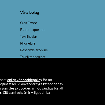
Våra bolag
Clas Fixare
Batteriexperten
Teknikdelar
PhoneLife
Reservdelaronline
Teknikmagasinet
enhet
enligt vår cookiepolicy
för att
insatser. Vi använder fyra kategorier av
tersom dessa cookies är nödvändiga för att
r
. Ditt samtycke är frivilligt och kan
itta butik