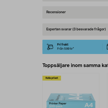
Recensioner
Experten svarar
(3 besvarade frågor)
Fri frakt
Från 599 kr*
Toppsäljare inom samma ka
Kolla priset