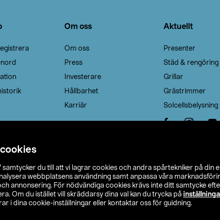
o
Om oss
Aktuellt
egistrera
Om oss
Presenter
enord
Press
Städ & rengöring
ation
Investerare
Grillar
istorik
Hållbarhet
Grästrimmer
Karriär
Solcellsbelysning
 cookies
”
samtycker du till att vi lagrar cookies och andra spårtekniker på din 
analysera webbplatsens användning samt anpassa våra marknadsförings
 och annonsering. För nödvändiga cookies krävs inte ditt samtycke ef
a. Om du istället vill skräddarsy dina val kan du trycka på
inställninga
r i dina cookie-inställningar eller kontaktar oss för guidning.
s Ohlson
Köpvillkor
Privacy statement
Klubbvillkor
H