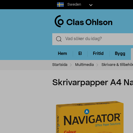
Select
Sweden
market
Hem
El
Fritid
Bygg
Startsida
Multimedia
Skrivare & tillbehö
Skrivarpapper A4 N