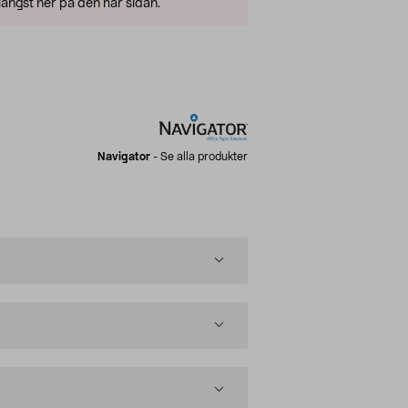
ängst ner på den här sidan.
Navigator
-
Se alla produkter