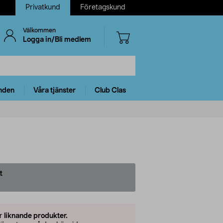
Privatkund
Företagskund
Välkommen
Logga in/Bli medlem
nden
Våra tjänster
Club Clas
t
er
liknande produkter.