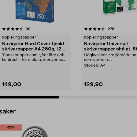
4.5 av 5 stjärnor
recensioner
4.5 av 5 stjärnor
recensioner
39
278
Kopieringspapper
Kopieringspapper
Navigator Hard Cover tjockt
Navigator Universal
skrivarpapper A4 250g, 125
skrivarpapper ohålat, 8
ark
g/m²
Tjockt papper som lyfter färg och
Högkvalitativt miljömärkt p
kontrast – för diplom, menyer och
som sänker d...
mer. Navigat...
Storlek:
A4
149,00
129,90
 saker
-25%