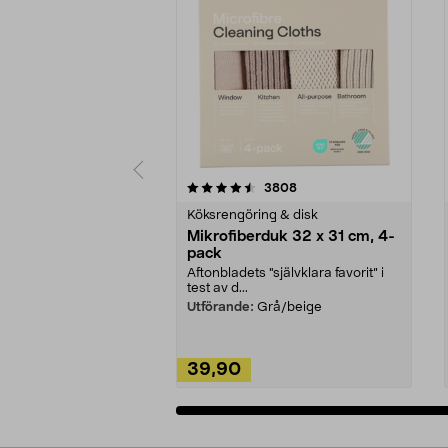
5av 5 stjärnor
4.0av 5 stjärnor
recensioner
3808
Köksrengöring & disk
Mikrofiberduk 32 x 31 cm, 4-
pack
Aftonbladets "självklara favorit” i
test av d...
Utförande:
Grå/beige
39,90
Lägg i varukorg