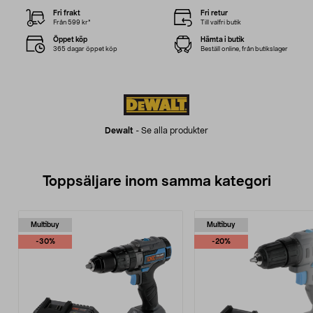
Fri frakt
Fri retur
Från 599 kr*
Till valfri butik
Öppet köp
Hämta i butik
365 dagar öppet köp
Beställ online, från butikslager
Dewalt
-
Se alla produkter
Toppsäljare inom samma kategori
Multibuy
Multibuy
-30%
-20%