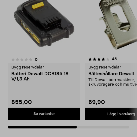
4.0av 5 stjärnor
recensione
45
recensioner
0
0.0 av 5 stjärnor
Bygg reservdelar
Bygg reservdelar
Batteri Dewalt DCB185 18
Bälteshållare Dewalt
V/1,3 Ah
Till Dewalt borrmaskiner,
skruvdragare och multive
855,00
69,90
Se varianter
Lägg i varukorg