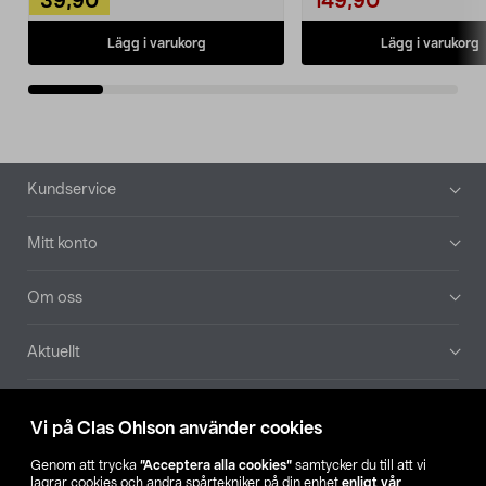
39,90
149,90
Lägg i varukorg
Lägg i varukorg
Sidfot
Kundservice
Mitt konto
Om oss
Aktuellt
Våra bolag
Vi på Clas Ohlson använder cookies
Hitta butik
Genom att trycka
”Acceptera alla cookies”
samtycker du till att vi
lagrar cookies och andra spårtekniker på din enhet
enligt vår