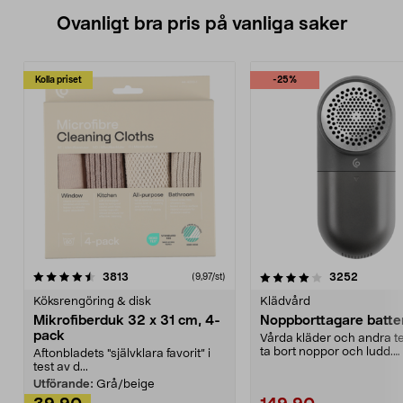
Ovanligt bra pris på vanliga saker
Kolla priset
-25%
4.0av 5 stjärnor
recensioner
4.5av 5 stjärnor
recensio
3813
3252
(9,97/st)
Köksrengöring & disk
Klädvård
Mikrofiberduk 32 x 31 cm, 4-
Noppborttagare batter
pack
Vårda kläder och andra tex
ta bort noppor och ludd.
Aftonbladets "självklara favorit” i
Noppborttagaren fräs...
test av d...
Utförande:
Grå/beige