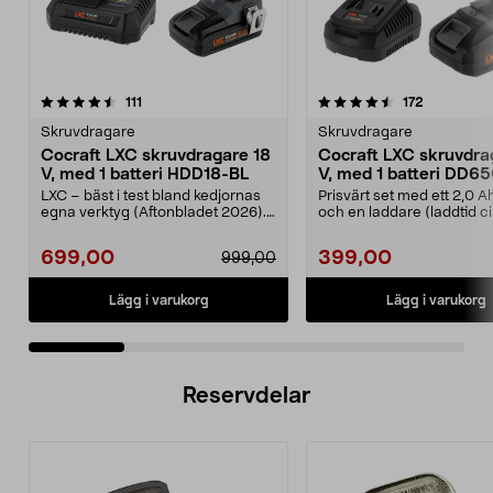
4.5 av 5 stjärnor
recensioner
4.5 av 5 stjärnor
recensione
111
172
Skruvdragare
Skruvdragare
Cocraft LXC skruvdragare 18
Cocraft LXC skruvdra
V, med 1 batteri HDD18-BL
V, med 1 batteri DD6
LXC – bäst i test bland kedjornas
Prisvärt set med ett 2,0 A
egna verktyg (Aftonbladet 2026).
och en laddare (laddtid c
Prisvärt set ...
minuter). C...
699,00
399,00
999,00
Lägg i varukorg
Lägg i varukorg
Reservdelar