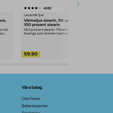
4.5av 5 stjärnor
recensioner
4.5
4382
2
Levande ljus
Rengöringsm
nne,
Värmeljus stearin, 50-pack,
Bikarbonat
100 procent stearin
Ett allsidigt 
städning och 
v trä
100 procent stearin. Tillverkade i
ute. Städa med
er.
Sverige som brinner med en
vacker och sotfri ...
59,90
49,90
Lägg i varukorg
Lägg
Våra bolag
Clas Fixare
Batteriexperten