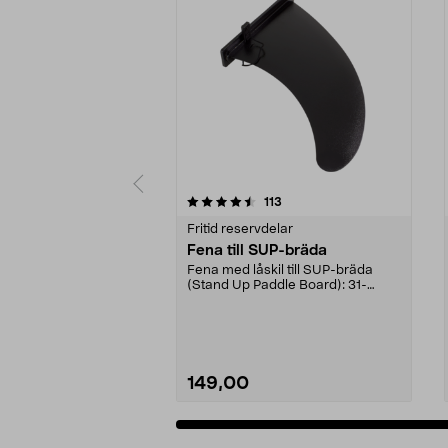
5 av 5 stjärnor
4.5 av 5 stjärnor
recensioner
113
Fritid reservdelar
Fena till SUP-bräda
Fena med låskil till SUP-bräda
(Stand Up Paddle Board): 31-
974331-2059, E11 Pass...
149,00