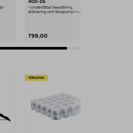
400-DE
g.
• Underlättar bevattning,
dränering och länspumpning.
• Med elektrisk nivåsensor.
• Kapacitet 150 l/min.
799,00
Se varianter
Kolla priset
Multibuy