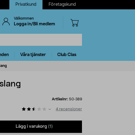
Privatkund
Företagskund
Välkommen
Logga in/Bli medlem
nden
Våra tjänster
Club Clas
lang
 slang
Artikelnr:
50-389
4
recensioner
Lägg i varukorg
(1)