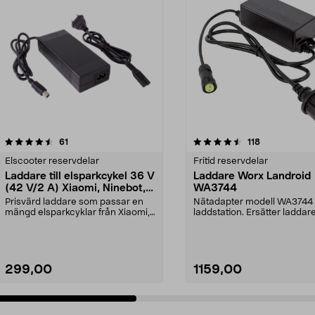
4.5 av 5 stjärnor
recensioner
4.5 av 5 stjärnor
recensioner
61
118
Elscooter reservdelar
Fritid reservdelar
Laddare till elsparkcykel 36 V
Laddare Worx Landroid
(42 V/2 A) Xiaomi, Ninebot,
WA3744
E-Way m.fl.
Prisvärd laddare som passar en
Nätadapter modell WA3744 t
mängd elsparkcyklar från Xiaomi,
laddstation. Ersätter laddar
Ninebot och E-Wa...
WA3716.Passar robotg...
299,00
1159,00