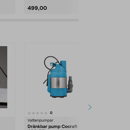
499,00
229,00
Lägg i varukorg
Lägg
recensioner
0
Vattenpumpar
Dränkbar pump Cocraft HS