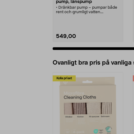
pump, länspump
• Dränkbar pump – pumpar både
rent och grumligt vatten.
• Länspump för översvämmad
källare, länspumpning av båt etc.
• Vattenpump för dränering och
snabbt tömma pool, badtunna och
vattenkällor.
549,00
• Utrustad med nivåbrytare.
• Kapacitet 150 l/min.
Lägg i varukorg
Ovanligt bra pris på vanliga
Kolla priset