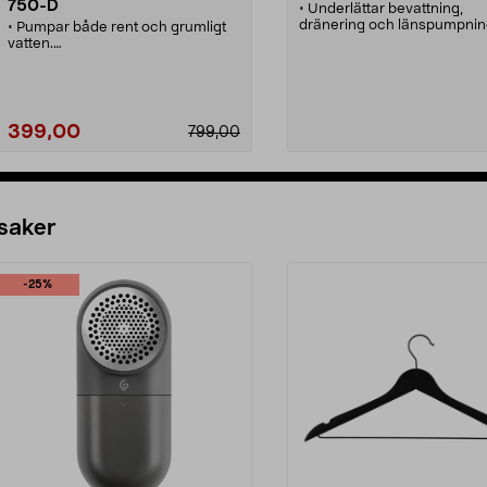
750-D
• Underlättar bevattning,
dränering och länspumpnin
• Pumpar både rent och grumligt
• Med nivåbrytare.
vatten.
• Kapacitet 150 l/min.
• Perfekt vid översvämmad källare,
länspumpning av båt etc.
• Kan också användas vid
dränering.
• Utrustad med nivåbrytare.
399,00
799,00
• Kapacitet 233 l/min.
Se varianter
Se varianter
 saker
-25%