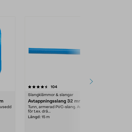
4.5av 5 stjärnor
recensioner
4.5
104
1
Slangklämmor & slangar
Slangklämmor
mm
Avtappningsslang 32 mm
Avtappning
Avsedd
Tunn, armerad PVC-slang. Avsedd
Tunn, armera
för t.ex. drä...
för t.ex. drä...
Längd:
15 m
Längd:
5 m