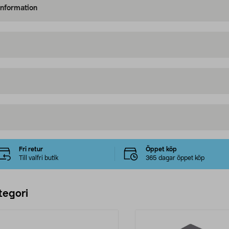
information
Fri retur
Öppet köp
Till valfri butik
365 dagar öppet köp
tegori