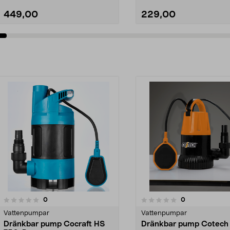
449,00
229,00
Lägg i varukorg
Lägg i varukorg
recensioner
recensioner
0
0
0.0 av 5 stjärnor
0.0 av 5 stjärnor
Vattenpumpar
Vattenpumpar
Dränkbar pump Cocraft HS
Dränkbar pump Cotech