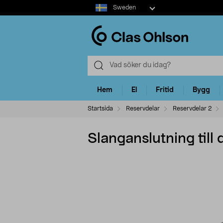
Select
Sweden
market
Hem
El
Fritid
Bygg
Startsida
Reservdelar
Reservdelar 2
Slanganslutning til