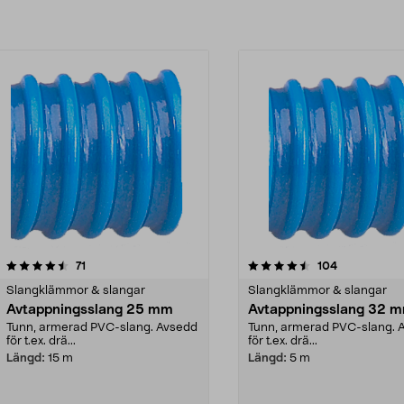
4.5av 5 stjärnor
recensioner
4.5av 5 stjärnor
recensioner
71
104
Slangklämmor & slangar
Slangklämmor & slangar
Avtappningsslang 25 mm
Avtappningsslang 32 
Tunn, armerad PVC-slang. Avsedd
Tunn, armerad PVC-slang. 
för t.ex. drä...
för t.ex. drä...
Längd:
15 m
Längd:
5 m