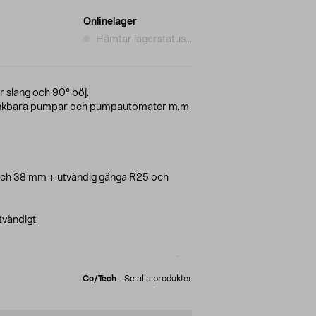
Onlinelager
Hämtar lagerstatus...
r slang och 90° böj.
ränkbara pumpar och pumpautomater m.m.
och 38 mm + utvändig gänga R25 och
vändigt.
Co/tech
-
Se alla produkter