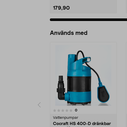
179,90
Lägg i varukorg
Används med
recensioner
0
0 av 5 stjärnor
0.0 av 5 stjärnor
Vattenpumpar
Cocraft HS 400-D dränkbar