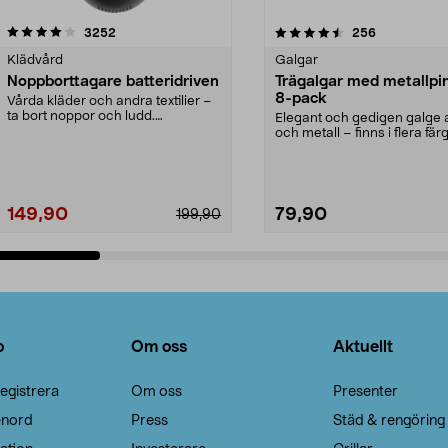
4.5av 5 stjärnor
recensioner
4.0av 5 stjärnor
recensioner
3252
256
Klädvård
Galgar
Noppborttagare batteridriven
Trägalgar med metallpi
8-pack
Vårda kläder och andra textilier –
ta bort noppor och ludd.
Elegant och gedigen galge a
Noppborttagaren fräs...
och metall – finns i flera färg
Galge med sv...
149,90
79,90
199,90
Lägg i varukorg
Lägg i varukorg
o
Om oss
Aktuellt
egistrera
Om oss
Presenter
enord
Press
Städ & rengöring