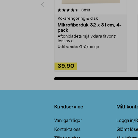
5av 5 stjärnor
4.0av 5 stjärnor
recensioner
3813
Köksrengöring & disk
Mikrofiberduk 32 x 31 cm, 4-
pack
Aftonbladets "självklara favorit” i
test av d...
Utförande:
Grå/beige
39,90
Lägg i varukorg
Sidfot
Kundservice
Mitt kont
Vanliga frågor
Logga in/R
Kontakta oss
Glömt lös