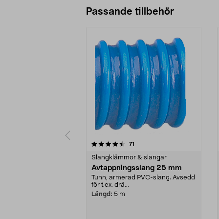
Passande tillbehör
5av 5 stjärnor
4.5av 5 stjärnor
recensioner
71
Slangklämmor & slangar
Avtappningsslang 25 mm
Tunn, armerad PVC-slang. Avsedd
för t.ex. drä...
Längd:
5 m