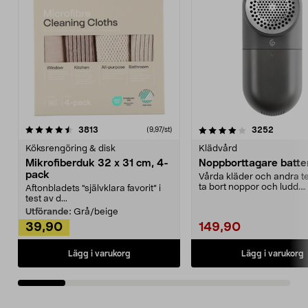
4.0av 5 stjärnor
recensioner
4.5av 5 stjärnor
recensio
3813
3252
(9,97/st)
Köksrengöring & disk
Klädvård
Mikrofiberduk 32 x 31 cm, 4-
Noppborttagare batter
pack
Vårda kläder och andra tex
ta bort noppor och ludd.
Aftonbladets "självklara favorit” i
Noppborttagaren fräs...
test av d...
Utförande:
Grå/beige
39,90
149,90
Lägg i varukorg
Lägg i varukorg