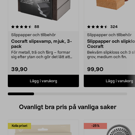
4.5 av 5 stjärnor
recensioner
4.5 av 5 stjärnor
recension
88
324
Slippapper och tillbehör
Slippapper och tillbehör
Cocraft slipsvamp, mjuk, 3-
Slippapper och slipkl
pack
Cocraft
För metall, trä och färg – formar
Bekväm slipkloss och 3 sli
sig efter ytan och gör det lätt att
grov, medium och fin.
slipa. Coc...
39,90
99,90
Lägg i varukorg
Lägg i varukorg
Ovanligt bra pris på vanliga saker
Kolla priset
-25%