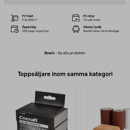
Fri frakt
Fri retur
Från 599 kr*
Till valfri butik
Öppet köp
Hämta i butik
365 dagar öppet köp
Beställ online, från butikslager
Bosch
-
Se alla produkter
Toppsäljare inom samma kategori