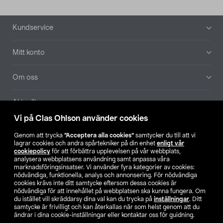
Sidfot
Kundservice
Mitt konto
Om oss
Aktuellt
Vi på Clas Ohlson använder cookies
Våra bolag
Genom att trycka
”Acceptera alla cookies”
samtycker du till att vi
lagrar cookies och andra spårtekniker på din enhet
enligt vår
Hitta butik
cookiepolicy
för att förbättra upplevelsen på vår webbplats,
analysera webbplatsens användning samt anpassa våra
marknadsföringsinsatser. Vi använder fyra kategorier av cookies:
nödvändiga, funktionella, analys och annonsering. För nödvändiga
SE
NO
FI
cookies krävs inte ditt samtycke eftersom dessa cookies är
nödvändiga för att innehållet på webbplatsen ska kunna fungera. Om
du istället vill skräddarsy dina val kan du trycka på
inställningar
. Ditt
samtycke är frivilligt och kan återkallas när som helst genom att du
ändrar i dina cookie-inställningar eller kontaktar oss för guidning.