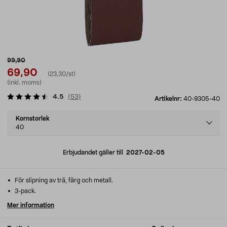
99,90
69,90
(23,30/st)
(inkl. moms)
4.5
(
53
)
Artikelnr:
40-9305-40
Select
Kornstorlek
variant
40
Erbjudandet gäller till
2027-02-05
För slipning av trä, färg och metall.
3-pack.
Mer information