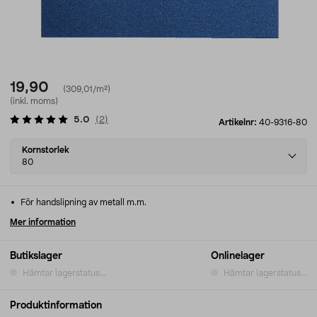
19,90
(309,01/m²)
(inkl. moms)
5.0
(
2
)
Artikelnr:
40-9316-80
Select
Kornstorlek
variant
80
För handslipning av metall m.m.
Mer information
Butikslager
Onlinelager
Hämtar lagerstatus...
Hämtar lagerstatus...
Produktinformation