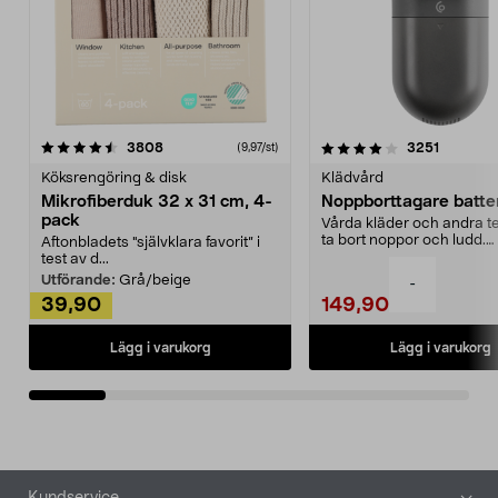
4.0av 5 stjärnor
recensioner
4.5av 5 stjärnor
recensio
3808
3251
(9,97/st)
Köksrengöring & disk
Klädvård
Mikrofiberduk 32 x 31 cm, 4-
Noppborttagare batter
pack
Vårda kläder och andra tex
ta bort noppor och ludd.
Aftonbladets "självklara favorit” i
Noppborttagaren fräs...
test av d...
Utförande:
Grå/beige
-
39,90
149,90
Lägg i varukorg
Lägg i varukorg
Sidfot
Kundservice