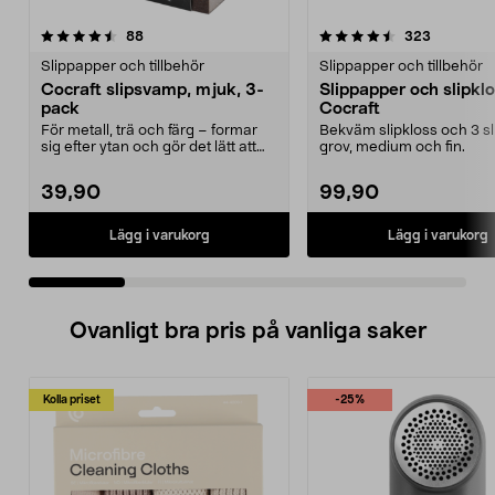
4.5 av 5 stjärnor
recensioner
4.5 av 5 stjärnor
recension
88
323
Slippapper och tillbehör
Slippapper och tillbehör
Cocraft slipsvamp, mjuk, 3-
Slippapper och slipkl
pack
Cocraft
För metall, trä och färg – formar
Bekväm slipkloss och 3 sli
sig efter ytan och gör det lätt att
grov, medium och fin.
slipa. Coc...
39,90
99,90
Lägg i varukorg
Lägg i varukorg
Ovanligt bra pris på vanliga saker
Kolla priset
-25%