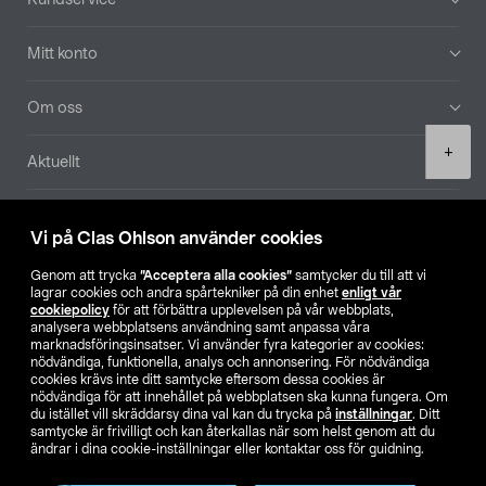
Mitt konto
Om oss
Product
+
Aktuellt
quantity
Våra bolag
Vi på Clas Ohlson använder cookies
Hitta butik
Genom att trycka
”Acceptera alla cookies”
samtycker du till att vi
lagrar cookies och andra spårtekniker på din enhet
enligt vår
cookiepolicy
för att förbättra upplevelsen på vår webbplats,
SE
NO
FI
analysera webbplatsens användning samt anpassa våra
marknadsföringsinsatser. Vi använder fyra kategorier av cookies:
nödvändiga, funktionella, analys och annonsering. För nödvändiga
cookies krävs inte ditt samtycke eftersom dessa cookies är
nödvändiga för att innehållet på webbplatsen ska kunna fungera. Om
du istället vill skräddarsy dina val kan du trycka på
inställningar
. Ditt
samtycke är frivilligt och kan återkallas när som helst genom att du
ändrar i dina cookie-inställningar eller kontaktar oss för guidning.
Köpvillkor
Privacy statement
Klubbvillkor
För företag