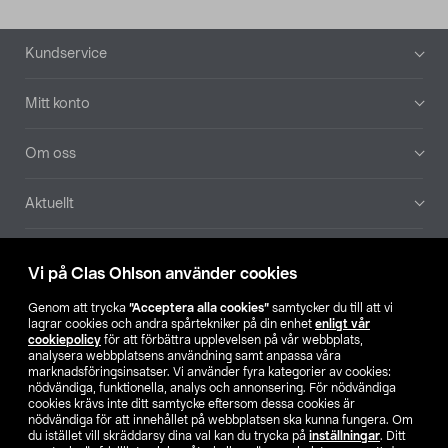
Sidfot
Kundservice
Mitt konto
Om oss
Aktuellt
Våra bolag
Vi på Clas Ohlson använder cookies
Hitta butik
Genom att trycka
”Acceptera alla cookies”
samtycker du till att vi
lagrar cookies och andra spårtekniker på din enhet
enligt vår
cookiepolicy
för att förbättra upplevelsen på vår webbplats,
SE
NO
FI
analysera webbplatsens användning samt anpassa våra
marknadsföringsinsatser. Vi använder fyra kategorier av cookies:
nödvändiga, funktionella, analys och annonsering. För nödvändiga
cookies krävs inte ditt samtycke eftersom dessa cookies är
nödvändiga för att innehållet på webbplatsen ska kunna fungera. Om
du istället vill skräddarsy dina val kan du trycka på
inställningar
. Ditt