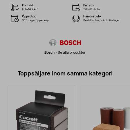
Fri frakt
Fri retur
Från 599 kr*
Till valfri butik
Öppet köp
Hämta i butik
365 dagar öppet köp
Beställ online, från butikslager
Bosch
-
Se alla produkter
Toppsäljare inom samma kategori