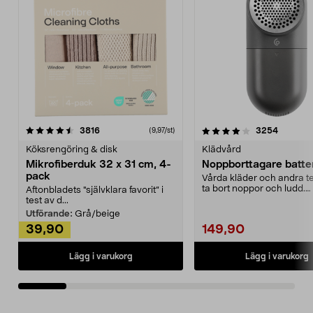
4.0av 5 stjärnor
recensioner
4.5av 5 stjärnor
recensio
3816
3254
(9,97/st)
Köksrengöring & disk
Klädvård
Mikrofiberduk 32 x 31 cm, 4-
Noppborttagare batter
pack
Vårda kläder och andra tex
ta bort noppor och ludd.
Aftonbladets "självklara favorit” i
Noppborttagaren fräs...
test av d...
Utförande:
Grå/beige
39,90
149,90
Lägg i varukorg
Lägg i varukorg