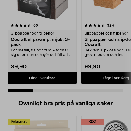
4.5 av 5 stjärnor
recensioner
4.5 av 5 stjärnor
recension
89
324
Slippapper och tillbehör
Slippapper och tillbehör
Cocraft slipsvamp, mjuk, 3-
Slippapper och slipkl
pack
Cocraft
För metall, trä och färg – formar
Bekväm slipkloss och 3 sli
sig efter ytan och gör det lätt att
grov, medium och fin.
slipa. Coc...
39,90
99,90
Lägg i varukorg
Lägg i varukorg
Ovanligt bra pris på vanliga saker
Kolla priset
-25%