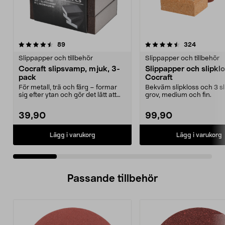
4.5 av 5 stjärnor
recensioner
4.0 av 5 stjärnor
recension
89
324
Slippapper och tillbehör
Slippapper och tillbehör
Cocraft slipsvamp, mjuk, 3-
Slippapper och slipkl
pack
Cocraft
För metall, trä och färg – formar
Bekväm slipkloss och 3 sli
sig efter ytan och gör det lätt att
grov, medium och fin.
slipa. Coc...
39,90
99,90
Lägg i varukorg
Lägg i varukorg
Passande tillbehör