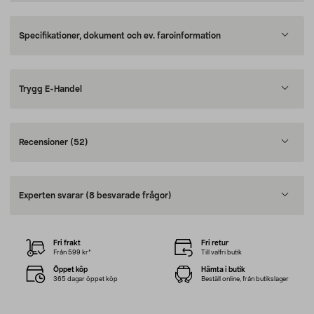
Specifikationer, dokument och ev. faroinformation
Trygg E-Handel
Recensioner
(52)
Experten svarar
(8 besvarade frågor)
Fri frakt
Fri retur
Från 599 kr*
Till valfri butik
Öppet köp
Hämta i butik
365 dagar öppet köp
Beställ online, från butikslager