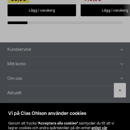
Lägg i varukorg
Lägg i varukorg
Sidfot
Kundservice
Mitt konto
Om oss
Product
+
Aktuellt
quantity
Våra bolag
Vi på Clas Ohlson använder cookies
Hitta butik
Genom att trycka
”Acceptera alla cookies”
samtycker du till att vi
lagrar cookies och andra spårtekniker på din enhet
enligt vår