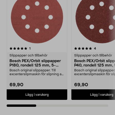
5.0av 5 stjärnor
recensioner
recensioner
1
4
0.0av 5 stjärnor
Slippapper och tillbehör
Slippapper och tillbehör
Bosch PEX/Orbit slippapper
Bosch PEX/Orbit slip
P180, rondell 125 mm, 5-
P40, rondell 125 mm,
pack
Bosch original slippapper. Till
Bosch original slippapper. 
excenterslipmaskin för slipning av
excenterslipmaskin för sl
trä, färg och...
trä, färg och...
69,90
69,90
Lägg i varukorg
Lägg i varukorg