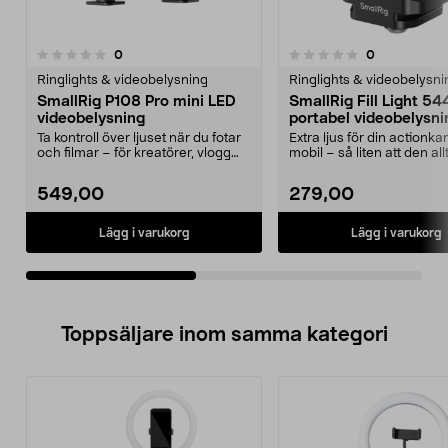
recensioner
recensioner
0
0
0.0 av 5 stjärnor
0.0 av 5 stjärnor
Ringlights & videobelysning
Ringlights & videobelysni
SmallRig P108 Pro mini LED
SmallRig Fill Light 5
videobelysning
portabel videobelysni
Ta kontroll över ljuset när du fotar
Extra ljus för din actionk
och filmar – för kreatörer, vlogg
mobil – så liten att den allt
och foto....
plats i ...
549,00
279,00
Lägg i varukorg
Lägg i varukorg
Toppsäljare inom samma kategori