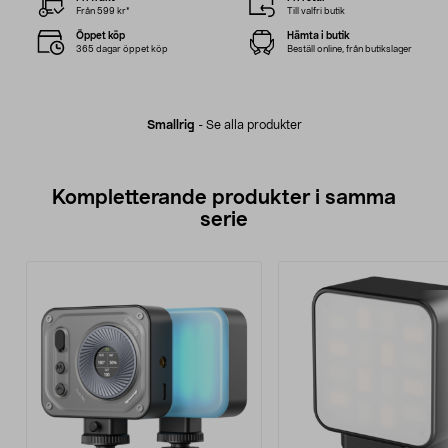
Från 599 kr*
Till valfri butik
Öppet köp
Hämta i butik
365 dagar öppet köp
Beställ online, från butikslager
Smallrig
-
Se alla produkter
Kompletterande produkter i samma
serie