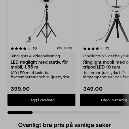
4.0 av 5 stjärnor
recensioner
5.0 av 5 stjärnor
recensioner
10
75
(399,90/st)
Ringlights & videobelysning
Ringlights & videobelysni
LED ringlight med stativ, för
Ringlight mobil med 
mobil, 1,55 m
tripod LED 10 tum
120 LED med justerbar
Justerbar ljusstyrka i 12 s
färgtemperatur och 10 ljusstyrkor
färgtemperaturer och flex
– rätt ljus i varje situ...
tripod. Ring Lig...
399,90
349,00
Lägg i varukorg
Lägg i varukorg
Ovanligt bra pris på vanliga saker