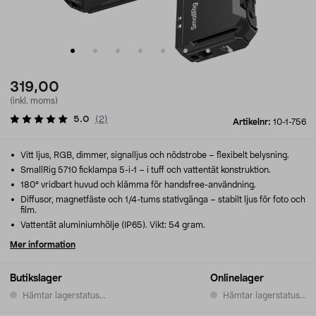
319,00
(inkl. moms)
5.0
(
2
)
Artikelnr:
10-1-756
Vitt ljus, RGB, dimmer, signalljus och nödstrobe – flexibelt belysning.
SmallRig 5710 ficklampa 5-i-1 – i tuff och vattentät konstruktion.
180° vridbart huvud och klämma för handsfree-användning.
Diffusor, magnetfäste och 1/4-tums stativgänga – stabilt ljus för foto och
film.
Vattentät aluminiumhölje (IP65). Vikt: 54 gram.
Mer information
Butikslager
Onlinelager
Hämtar lagerstatus...
Hämtar lagerstatus...