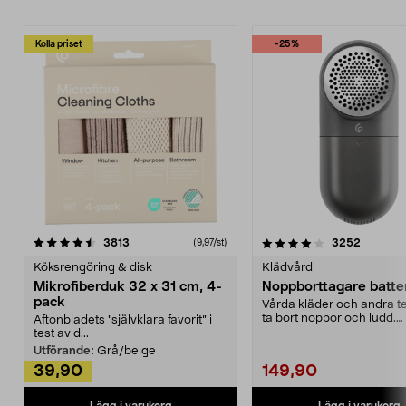
Kolla priset
-25%
4.0av 5 stjärnor
recensioner
4.5av 5 stjärnor
recensio
3813
3252
(9,97/st)
Köksrengöring & disk
Klädvård
Mikrofiberduk 32 x 31 cm, 4-
Noppborttagare batter
pack
Vårda kläder och andra tex
ta bort noppor och ludd.
Aftonbladets "självklara favorit” i
Noppborttagaren fräs...
test av d...
Utförande:
Grå/beige
39,90
149,90
Lägg i varukorg
Lägg i varukorg