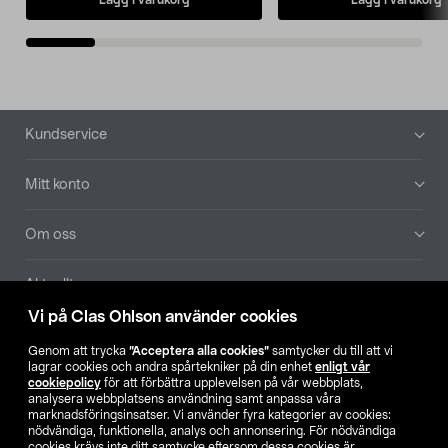
Sidfot
Kundservice
Mitt konto
Om oss
Aktuellt
Vi på Clas Ohlson använder cookies
Våra bolag
Genom att trycka
”Acceptera alla cookies”
samtycker du till att vi
lagrar cookies och andra spårtekniker på din enhet
enligt vår
Hitta butik
cookiepolicy
för att förbättra upplevelsen på vår webbplats,
analysera webbplatsens användning samt anpassa våra
marknadsföringsinsatser. Vi använder fyra kategorier av cookies:
nödvändiga, funktionella, analys och annonsering. För nödvändiga
SE
NO
FI
cookies krävs inte ditt samtycke eftersom dessa cookies är