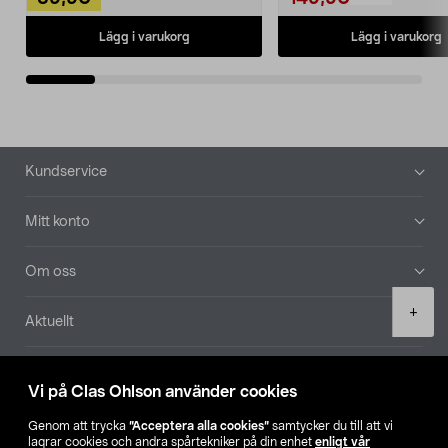
Lägg i varukorg
Lägg i varukorg
Sidfot
Kundservice
Mitt konto
Om oss
Product
+
Aktuellt
quantity
Våra bolag
Vi på Clas Ohlson använder cookies
Hitta butik
Genom att trycka
”Acceptera alla cookies”
samtycker du till att vi
lagrar cookies och andra spårtekniker på din enhet
enligt vår