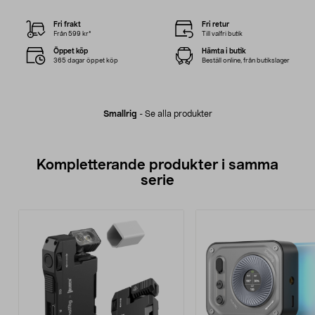
Fri frakt
Fri retur
Från 599 kr*
Till valfri butik
Öppet köp
Hämta i butik
365 dagar öppet köp
Beställ online, från butikslager
Smallrig
-
Se alla produkter
Kompletterande produkter i samma
serie