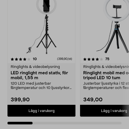
4.0 av 5 stjärnor
recensioner
5.0 av 5 stjärnor
recensioner
10
75
(399,90/st)
Ringlights & videobelysning
Ringlights & videobelysni
LED ringlight med stativ, för
Ringlight mobil med 
mobil, 1,55 m
tripod LED 10 tum
120 LED med justerbar
Justerbar ljusstyrka i 12 s
färgtemperatur och 10 ljusstyrkor
färgtemperaturer och flex
– rätt ljus i varje situ...
tripod. Ring Lig...
399,90
349,00
Lägg i varukorg
Lägg i varukorg