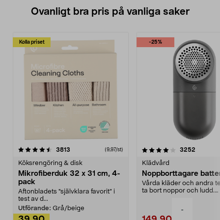
Ovanligt bra pris på vanliga saker
Kolla priset
-25%
4.0av 5 stjärnor
recensioner
4.5av 5 stjärnor
recensio
3813
3252
(9,97/st)
Köksrengöring & disk
Klädvård
Mikrofiberduk 32 x 31 cm, 4-
Noppborttagare batter
pack
Vårda kläder och andra tex
ta bort noppor och ludd.
Aftonbladets "självklara favorit” i
Noppborttagaren fräs...
test av d...
Utförande:
Grå/beige
-
39,90
149,90