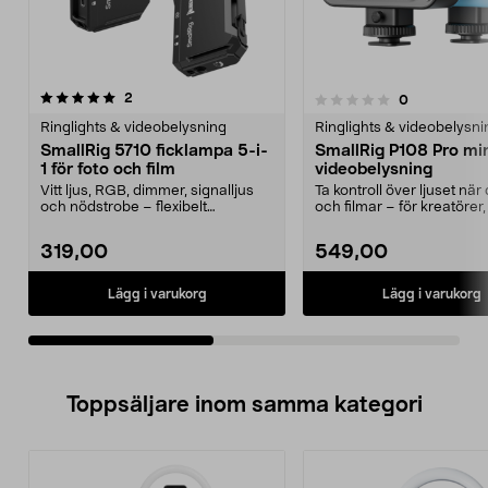
recensioner
2
recensioner
0
0.0 av 5 stjärnor
0.0 av 5 stjärnor
Ringlights & videobelysning
Ringlights & videobelysni
SmallRig 5710 ficklampa 5-i-
SmallRig P108 Pro mi
1 för foto och film
videobelysning
Vitt ljus, RGB, dimmer, signalljus
Ta kontroll över ljuset när 
och nödstrobe – flexibelt
och filmar – för kreatörer,
belysning. SmallRig...
och foto....
319,00
549,00
Lägg i varukorg
Lägg i varukorg
Toppsäljare inom samma kategori