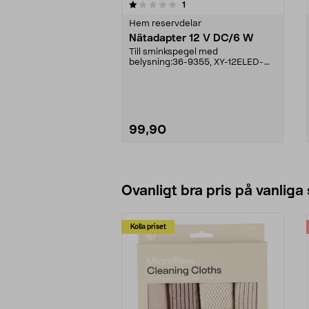
0av 5 stjärnor
5.0av 5 stjärnor
recensioner
1
Hem reservdelar
Nätadapter 12 V DC/6 W
Till sminkspegel med
belysning:36-9355, XY-12ELED-
180-B-M36-9355-1, XY-12ELED-
18...
99,90
Lägg i varukorg
Ovanligt bra pris på vanliga
Kolla priset