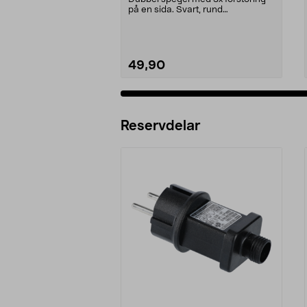
på en sida. Svart, rund
sminkspegel med stabil r...
49,90
Reservdelar