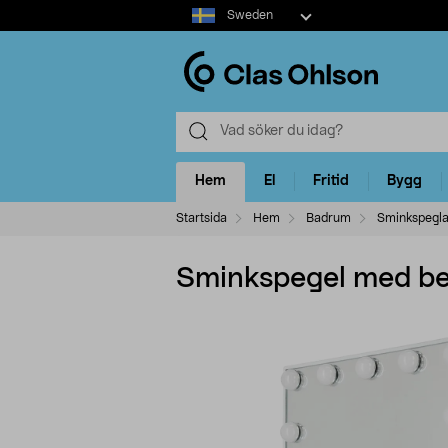
Select
Sweden
market
Hem
El
Fritid
Bygg
Startsida
Hem
Badrum
Sminkspegla
Sminkspegel med bel