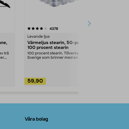
4.5av 5 stjärnor
recensioner
4.5
4378
2
Levande ljus
Rengöringsm
nne,
Värmeljus stearin, 50-pack,
Bikarbonat
100 procent stearin
Ett allsidigt 
städning och 
v trä
100 procent stearin. Tillverkade i
ute. Städa med
er.
Sverige som brinner med en
vacker och sotfri ...
59,90
49,90
Lägg i varukorg
Lägg
Våra bolag