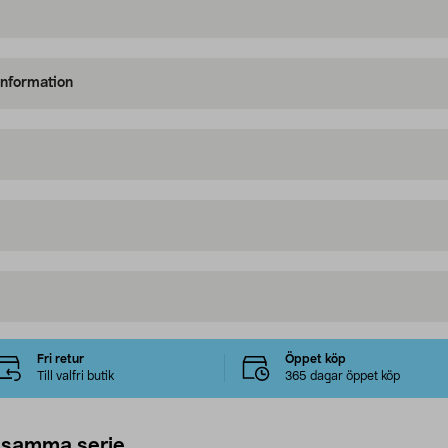
information
Fri retur
Öppet köp
Till valfri butik
365 dagar öppet köp
 samma serie