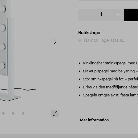
Product
quantity
Butikslager
Hämtar lagerstatus...
Vinklingsbar sminkspegel med L
Makeup spegel med belysning – 3 
Stor sminkspegel på fot – perfek
Drivs via den medföljande nätad
Spegeln omges av 15 fasta lampor
Mer information