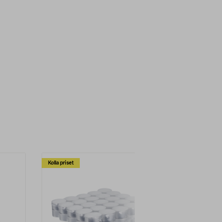
Kolla priset
Multibuy