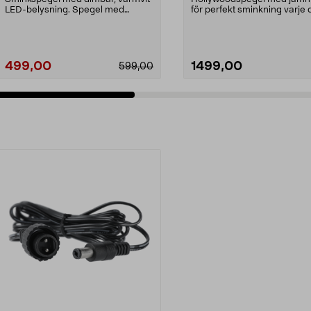
LED-belysning. Spegel med
för perfekt sminkning varje 
belysning – kan hängas...
Stor sminkspegel...
499,00
1499,00
599,00