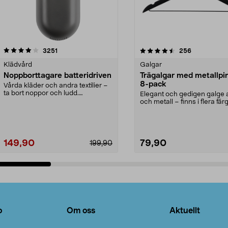
4.5av 5 stjärnor
recensioner
4.0av 5 stjärnor
recensioner
3251
256
Klädvård
Galgar
Noppborttagare batteridriven
Trägalgar med metallpi
8-pack
Vårda kläder och andra textilier –
ta bort noppor och ludd.
Elegant och gedigen galge a
Noppborttagaren fräs...
och metall – finns i flera färg
Galge med sv...
149,90
79,90
199,90
Lägg i varukorg
Lägg i varukorg
o
Om oss
Aktuellt