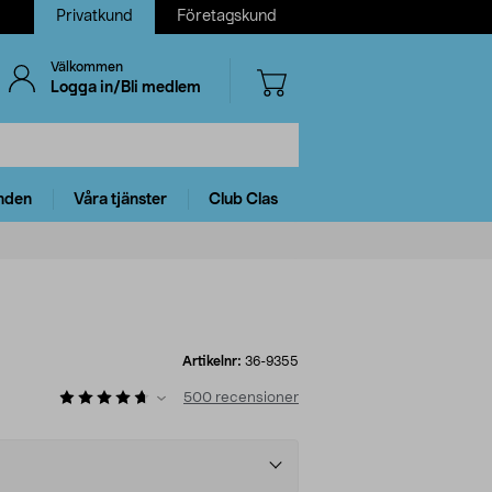
Privatkund
Företagskund
Välkommen
Logga in/Bli medlem
nden
Våra tjänster
Club Clas
Artikelnr:
36-9355
500
recensioner