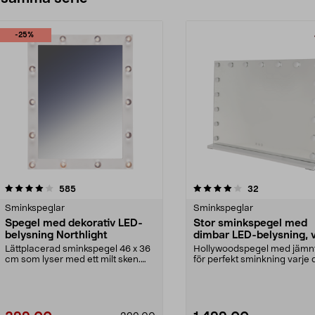
-25%
4.0av 5 stjärnor
recensioner
recensioner
585
32
Sminkspeglar
Sminkspeglar
Spegel med dekorativ LED-
Stor sminkspegel med
belysning Northlight
dimbar LED-belysning, v
x 62 cm
Lättplacerad sminkspegel 46 x 36
Hollywoodspegel med jämnt
cm som lyser med ett milt sken.
för perfekt sminkning varje 
Drivs av 8 x AA...
Stor sminkspegel...