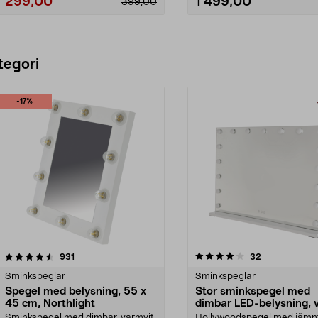
299,00
1 499,00
399,00
Lägg i varukorg
Lägg i varukorg
tegori
-17%
4.0 av 5 stjärnor
recensioner
4.0 av 5 stjärnor
recensioner
931
32
Sminkspeglar
Sminkspeglar
Spegel med belysning, 55 x
Stor sminkspegel med
45 cm, Northlight
dimbar LED-belysning, v
x 62 cm
Sminkspegel med dimbar, varmvit
Hollywoodspegel med jämnt