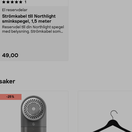
recensioner
1
El reservdelar
Strömkabel till Northlight
sminkspegel, 1,5 meter
Reservdel till din Northlight spegel
med belysning. Strömkabel som
används mella...
49,00
Lägg i varukorg
 saker
-25%