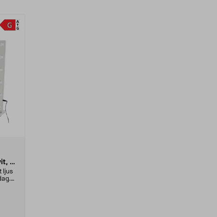
it, 80
 ljus
dag.