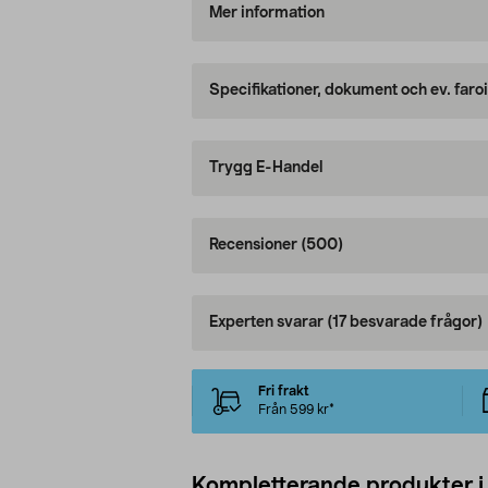
Mer information
Specifikationer, dokument och ev. faro
Trygg E-Handel
Recensioner
(500)
Experten svarar
(17 besvarade frågor)
Fri frakt
Från 599 kr*
Kompletterande produkter i