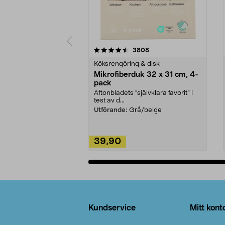
5av 5 stjärnor
4.0av 5 stjärnor
recensioner
3808
Köksrengöring & disk
Mikrofiberduk 32 x 31 cm, 4-
pack
Aftonbladets "självklara favorit” i
test av d...
Utförande:
Grå/beige
39,90
Lägg i varukorg
Sidfot
Kundservice
Mitt kont