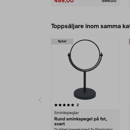
499,00
599,00
Lägg i varukorg
Toppsäljare inom samma ka
Nyhet
0 av 5 stjärnor
4.5 av 5 stjärnor
recensioner
2
Sminkspeglar
Rund sminkspegel på fot,
svart
Dubbel spegel med 3x förstoring