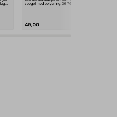
dag.
spegel med belysning: 36-7653,
och 3 ljusläge
WX-24VLED20-440...
och kallt lj...
49,00
199,00