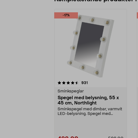
-17%
5av 5 stjärnor
4.0av 5 stjärnor
recensioner
931
Sminkspeglar
Spegel med belysning, 55 x
45 cm, Northlight
Sminkspegel med dimbar, varmvit
LED-belysning. Spegel med
belysning – kan hängas...