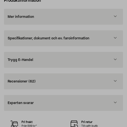
Produktinformation
Mer information
Specifikationer, dokument och ev. faroinformation
Trygg E-Handel
Recensioner
(62)
Experten svarar
Fri frakt
Fri retur
Från 599 kr*
Till valfri butik