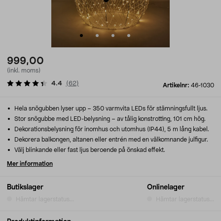
999,00
(inkl. moms)
4.4
(
62
)
Artikelnr:
46-1030
Hela snögubben lyser upp – 350 varmvita LEDs för stämningsfullt ljus.
Stor snögubbe med LED-belysning – av tålig konstrotting, 101 cm hög.
Dekorationsbelysning för inomhus och utomhus (IP44), 5 m lång kabel.
Dekorera balkongen, altanen eller entrén med en välkomnande julfigur.
Välj blinkande eller fast ljus beroende på önskad effekt.
Mer information
Butikslager
Onlinelager
Hämtar lagerstatus...
Hämtar lagerstatus...