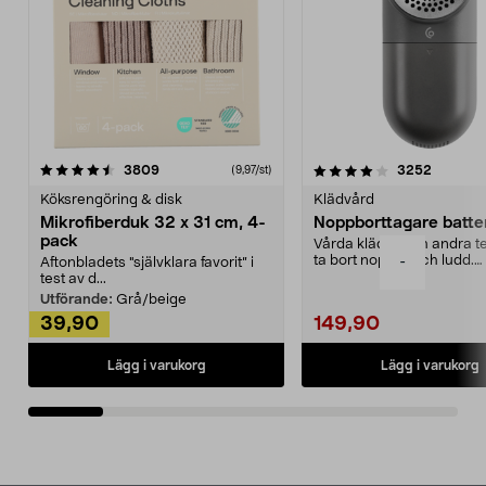
4.0av 5 stjärnor
recensioner
4.5av 5 stjärnor
recensio
3809
3252
(9,97/st)
Köksrengöring & disk
Klädvård
Mikrofiberduk 32 x 31 cm, 4-
Noppborttagare batter
pack
Vårda kläder och andra tex
ta bort noppor och ludd.
-
Aftonbladets "självklara favorit” i
Noppborttagaren fräs...
test av d...
Utförande:
Grå/beige
39,90
149,90
Lägg i varukorg
Lägg i varukorg