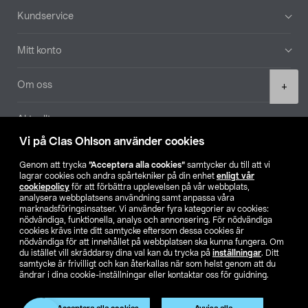
Sidfot
Kundservice
Mitt konto
Product
Om oss
+
quantity
Aktuellt
Vi på Clas Ohlson använder cookies
Våra bolag
Genom att trycka
”Acceptera alla cookies”
samtycker du till att vi
lagrar cookies och andra spårtekniker på din enhet
enligt vår
Hitta butik
cookiepolicy
för att förbättra upplevelsen på vår webbplats,
analysera webbplatsens användning samt anpassa våra
marknadsföringsinsatser. Vi använder fyra kategorier av cookies:
nödvändiga, funktionella, analys och annonsering. För nödvändiga
SE
NO
FI
cookies krävs inte ditt samtycke eftersom dessa cookies är
nödvändiga för att innehållet på webbplatsen ska kunna fungera. Om
du istället vill skräddarsy dina val kan du trycka på
inställningar
. Ditt
samtycke är frivilligt och kan återkallas när som helst genom att du
ändrar i dina cookie-inställningar eller kontaktar oss för guidning.