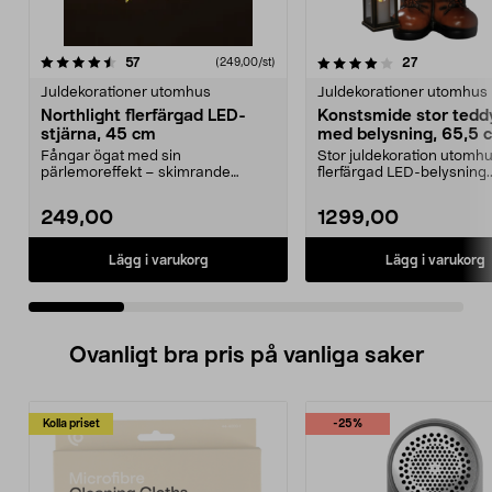
4.0 av 5 stjärnor
recensioner
4.5 av 5 stjärnor
recensioner
57
27
(249,00/st)
Juldekorationer utomhus
Juldekorationer utomhus
Northlight flerfärgad LED-
Konstsmide stor tedd
stjärna, 45 cm
med belysning, 65,5 
Fångar ögat med sin
Stor juldekoration utomh
pärlemoreffekt – skimrande
flerfärgad LED-belysning.
stjärna för utomhus och inomhus.
Konstsmide teddybjörn...
...
249,00
1299,00
Lägg i varukorg
Lägg i varukorg
Ovanligt bra pris på vanliga saker
Kolla priset
-25%