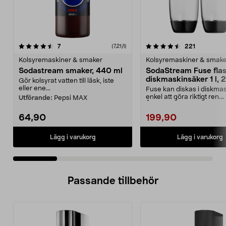
4.5 av 5 stjärnor
recensioner
4.5 av 5 stjärnor
recensione
7
221
(7,21/l)
Kolsyremaskiner & smaker
Kolsyremaskiner & smak
Sodastream smaker, 440 ml
SodaStream Fuse fla
diskmaskinsäker 1 l, 
Gör kolsyrat vatten till läsk, iste
eller ene...
Fuse kan diskas i diskma
enkel att göra riktigt ren.
Utförande:
Pepsi MAX
Återanvändbar flaska ...
64,90
199,90
Lägg i varukorg
Lägg i varukorg
Passande tillbehör