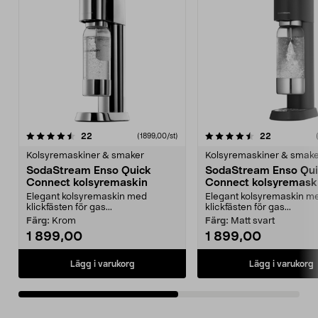
4.5av 5 stjärnor
recensioner
4.5av 5 stjärnor
recensione
22
22
(1899,00/st)
Kolsyremaskiner & smaker
Kolsyremaskiner & smak
SodaStream Enso Quick
SodaStream Enso Qu
Connect kolsyremaskin
Connect kolsyremask
Elegant kolsyremaskin med
Elegant kolsyremaskin m
klickfästen för gas...
klickfästen för gas...
Färg:
Krom
Färg:
Matt svart
1 899,00
1 899,00
Lägg i varukorg
Lägg i varukorg