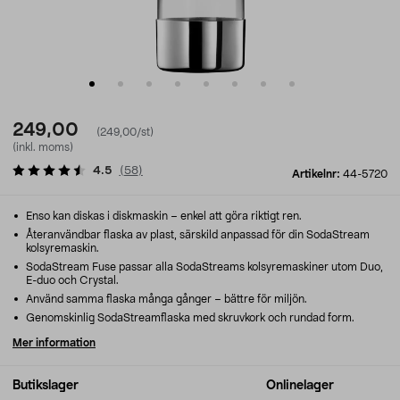
249,00
(249,00/st)
(inkl. moms)
4.5
(
58
)
Artikelnr:
44-5720
Enso kan diskas i diskmaskin – enkel att göra riktigt ren.
Återanvändbar flaska av plast, särskild anpassad för din SodaStream
kolsyremaskin.
SodaStream Fuse passar alla SodaStreams kolsyremaskiner utom Duo,
E-duo och Crystal.
Använd samma flaska många gånger – bättre för miljön.
Genomskinlig SodaStreamflaska med skruvkork och rundad form.
Mer information
Butikslager
Onlinelager