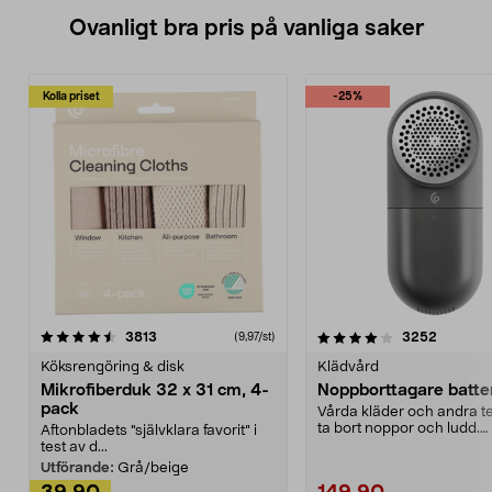
Ovanligt bra pris på vanliga saker
Kolla priset
-25%
4.0av 5 stjärnor
recensioner
4.5av 5 stjärnor
recensio
3813
3252
(9,97/st)
Köksrengöring & disk
Klädvård
Mikrofiberduk 32 x 31 cm, 4-
Noppborttagare batter
pack
Vårda kläder och andra tex
ta bort noppor och ludd.
Aftonbladets "självklara favorit” i
Noppborttagaren fräs...
test av d...
Utförande:
Grå/beige