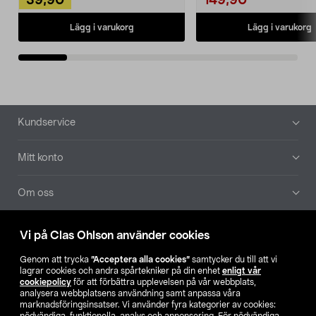
39,90
149,90
Lägg i varukorg
Lägg i varukorg
Sidfot
Kundservice
Mitt konto
Om oss
Aktuellt
Vi på Clas Ohlson använder cookies
Genom att trycka
”Acceptera alla cookies”
samtycker du till att vi
Våra bolag
lagrar cookies och andra spårtekniker på din enhet
enligt vår
cookiepolicy
för att förbättra upplevelsen på vår webbplats,
analysera webbplatsens användning samt anpassa våra
Hitta butik
marknadsföringsinsatser. Vi använder fyra kategorier av cookies: