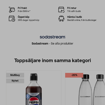
Fri frakt
Fri retur
Från 599 kr*
Till valfri butik
Öppet köp
Hämta i butik
365 dagar öppet köp
Beställ online, från butikslager
Sodastream
-
Se alla produkter
Toppsäljare inom samma kategori
Multibuy
-20%
Nyhet