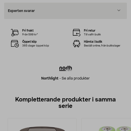
Experten svarar
Fri frakt
Fri retur
Från 599 kr*
Till valfri butik
Öppet köp
Hämta i butik
365 dagar öppet köp
Beställ online, från butikslager
Northlight
-
Se alla produkter
Kompletterande produkter i samma
serie