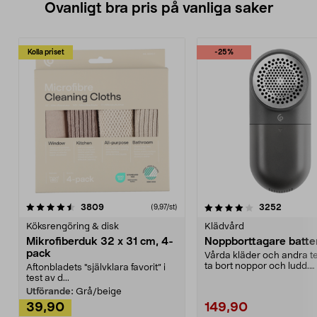
Ovanligt bra pris på vanliga saker
Kolla priset
-25%
4.0av 5 stjärnor
recensioner
4.5av 5 stjärnor
recensio
3809
3252
(9,97/st)
Köksrengöring & disk
Klädvård
Mikrofiberduk 32 x 31 cm, 4-
Noppborttagare batter
pack
Vårda kläder och andra tex
ta bort noppor och ludd.
Aftonbladets "självklara favorit” i
Noppborttagaren fräs...
test av d...
Utförande:
Grå/beige
39,90
149,90