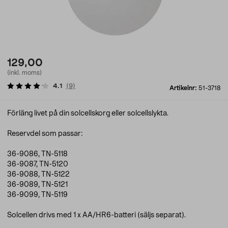
129,00
(inkl. moms)
4.1
(
9
)
Artikelnr:
51-3718
Förläng livet på din solcellskorg eller solcellslykta.
Reservdel som passar:
36-9086, TN-5118
36-9087, TN-5120
36-9088, TN-5122
36-9089, TN-5121
36-9099, TN-5119
Solcellen drivs med 1 x AA/HR6-batteri (säljs separat).