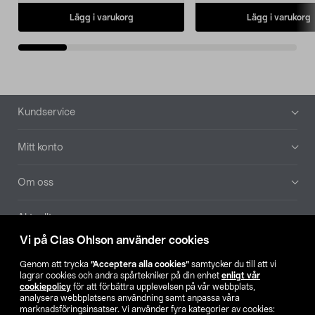
Lägg i varukorg
Lägg i varukorg
Sidfot
Kundservice
Mitt konto
Om oss
Aktuellt
Vi på Clas Ohlson använder cookies
Våra bolag
Genom att trycka
”Acceptera alla cookies”
samtycker du till att vi
lagrar cookies och andra spårtekniker på din enhet
enligt vår
Hitta butik
cookiepolicy
för att förbättra upplevelsen på vår webbplats,
analysera webbplatsens användning samt anpassa våra
marknadsföringsinsatser. Vi använder fyra kategorier av cookies: