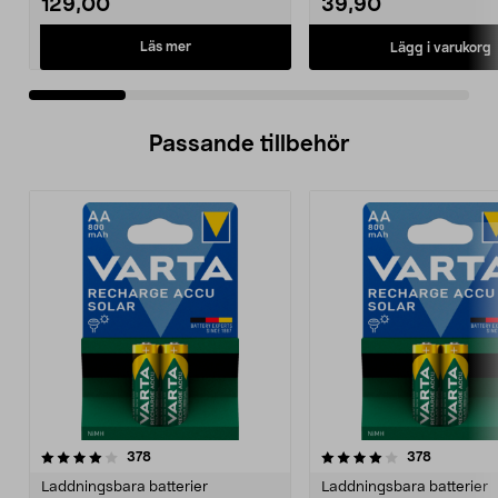
129,00
39,90
Läs mer
Lägg i varukorg
Passande tillbehör
4.0av 5 stjärnor
recensioner
4.0av 5 stjärnor
recension
378
378
Laddningsbara batterier
Laddningsbara batterier