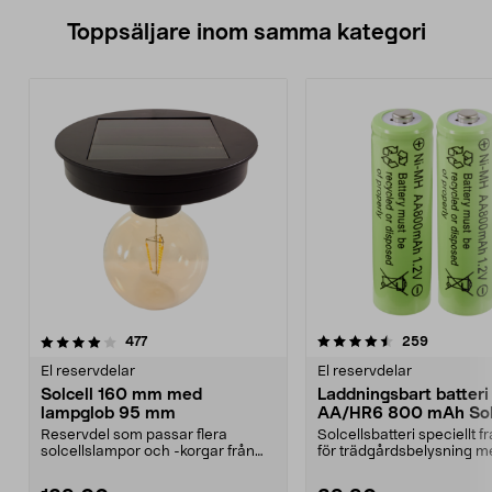
Toppsäljare inom samma kategori
4.5 av 5 stjärnor
recensioner
4.5 av 5 stjärnor
recension
477
259
El reservdelar
El reservdelar
Solcell 160 mm med
Laddningsbart batteri
lampglob 95 mm
AA/HR6 800 mAh Sola
pack
Reservdel som passar flera
Solcellsbatteri speciellt 
solcellslampor och -korgar från
för trädgårdsbelysning m
Northlight. Solcell d...
solceller och AA-...