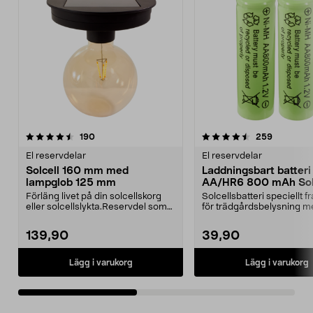
4.5av 5 stjärnor
recensioner
3.5av 5 stjärnor
recension
190
259
El reservdelar
El reservdelar
Solcell 160 mm med
Laddningsbart batteri
lampglob 125 mm
AA/HR6 800 mAh Sola
pack
Förläng livet på din solcellskorg
Solcellsbatteri speciellt 
eller solcellslykta.Reservdel som
för trädgårdsbelysning m
passar:36-75...
solceller och AA-...
139,90
39,90
Lägg i varukorg
Lägg i varukorg