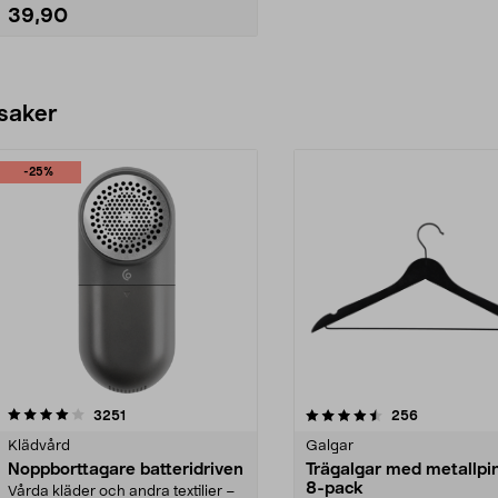
39,90
Lägg i varukorg
 saker
-25%
4.5av 5 stjärnor
recensioner
4.0av 5 stjärnor
recensioner
3251
256
Klädvård
Galgar
Noppborttagare batteridriven
Trägalgar med metallpi
8-pack
Vårda kläder och andra textilier –