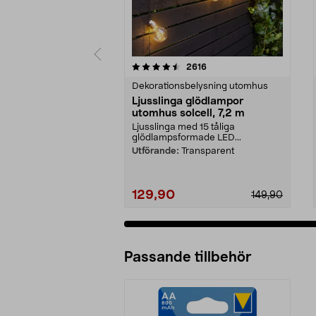
5 av 5 stjärnor
4.5 av 5 stjärnor
recensioner
2616
Dekorationsbelysning utomhus
Ljusslinga glödlampor
utomhus solcell, 7,2 m
Ljusslinga med 15 tåliga
glödlampsformade LED...
Utförande:
Transparent
129,90
149,90
Passande tillbehör