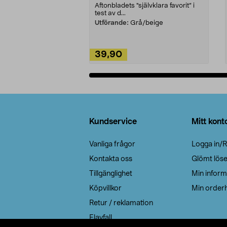
Aftonbladets "självklara favorit” i
test av d...
Utförande:
Grå/beige
39,90
Lägg i varukorg
Sidfot
Kundservice
Mitt kont
Vanliga frågor
Logga in/R
Kontakta oss
Glömt lös
Tillgänglighet
Min inform
Köpvillkor
Min orderh
Retur / reklamation
Elavfall