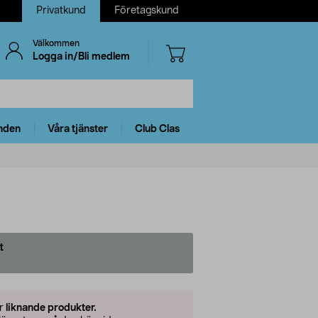
Privatkund
Företagskund
Välkommen
Logga in/Bli medlem
nden
Våra tjänster
Club Clas
t
er
liknande produkter.