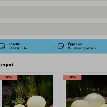
Fri retur
Öppet köp
Till valfri butik
365 dagar öppet köp
tegori
-30%
-30%