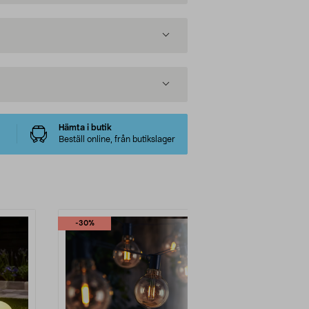
Hämta i butik
Beställ online, från butikslager
-30%