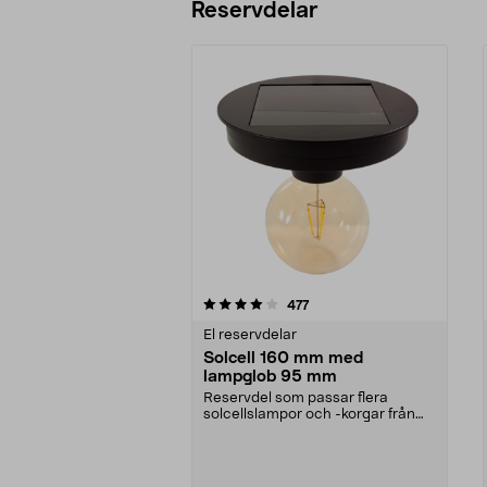
Reservdelar
0av 5 stjärnor
4.5av 5 stjärnor
recensioner
477
El reservdelar
Solcell 160 mm med
lampglob 95 mm
Reservdel som passar flera
solcellslampor och -korgar från
Northlight. Solcell d...