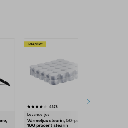
Kolla priset
Multibuy
4.5av 5 stjärnor
recensioner
4.5
4378
2
Levande ljus
Rengöringsm
nne,
Värmeljus stearin, 50-pack,
Bikarbonat
100 procent stearin
Ett allsidigt 