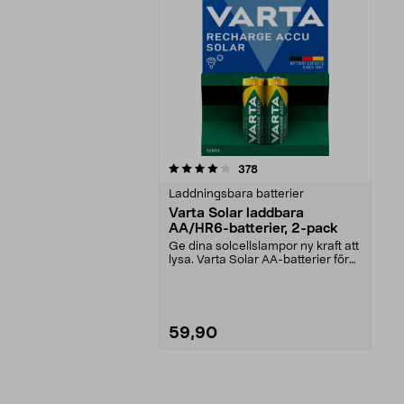
0av 5 stjärnor
recensioner
378
Laddningsbara batterier
Varta Solar laddbara
AA/HR6-batterier, 2-pack
Ge dina solcellslampor ny kraft att
lysa. Varta Solar AA-batterier för
solcellsb...
59,90
Lägg i varukorg