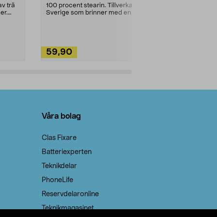
städning och 
v trä
100 procent stearin. Tillverkade i
ute. Städa med
er.
Sverige som brinner med en
vacker och sotfri ...
59,90
49,90
Lägg i varukorg
Lägg
Våra bolag
Clas Fixare
Batteriexperten
Teknikdelar
PhoneLife
Reservdelaronline
Teknikmagasinet