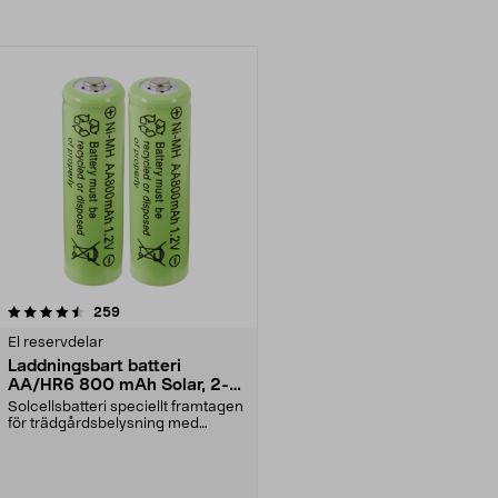
recensioner
259
El reservdelar
Laddningsbart batteri
AA/HR6 800 mAh Solar, 2-
pack
Solcellsbatteri speciellt framtagen
för trädgårdsbelysning med
solceller och AA-...