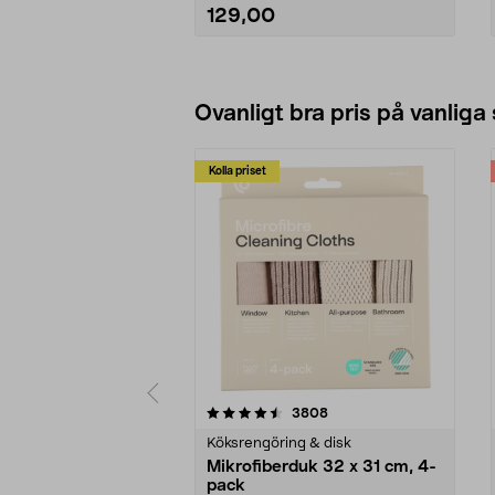
129,00
Läs mer
Ovanligt bra pris på vanliga
Kolla priset
5av 5 stjärnor
4.0av 5 stjärnor
recensioner
3808
Köksrengöring & disk
Mikrofiberduk 32 x 31 cm, 4-
pack