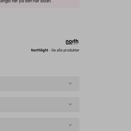
ängst ner på den här sidan.
Northlight
-
Se alla produkter