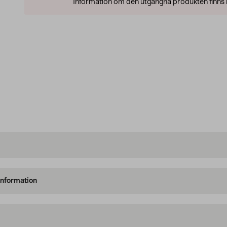
Information om den utgångna produkten finns l
information