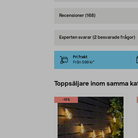
Recensioner
(168)
Experten svarar
(2 besvarade frågor)
Fri frakt
Från 599 kr*
Toppsäljare inom samma ka
-13%