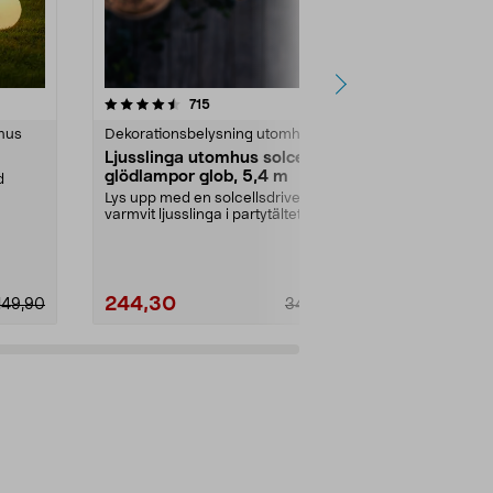
r
4.5 av 5 stjärnor
recensioner
4.5
715
4
hus
Dekorationsbelysning utomhus
Altan- & träd
Ljusslinga utomhus solcell
Solcellsbel
glödlampor glob, 5,4 m
staket, 3-p
d
Lys upp med en solcellsdriven,
Dekorativ sol
varmvit ljusslinga i partytältet, på
utebelysning f
altanen elle...
Färg:
Svart
244,30
59,90
149,90
349,00