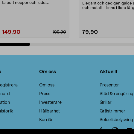
ta bort noppor och ludd.
Elegant och gedigen galge a
Noppborttagaren fräs...
och metall – finns i flera färg
Galge med sv...
149,90
79,90
199,90
Lägg i varukorg
Lägg i varukorg
o
Om oss
Aktuellt
egistrera
Om oss
Presenter
enord
Press
Städ & rengöring
ation
Investerare
Grillar
istorik
Hållbarhet
Grästrimmer
Karriär
Solcellsbelysning