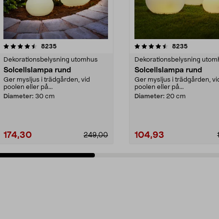
4.5 av 5 stjärnor
recensioner
4.5 av 5 stjärnor
recensione
8235
8235
Dekorationsbelysning utomhus
Dekorationsbelysning utom
Solcellslampa rund
Solcellslampa rund
Ger mysljus i trädgården, vid
Ger mysljus i trädgården, vi
poolen eller på...
poolen eller på...
Diameter:
30 cm
Diameter:
20 cm
174,30
104,93
249,00