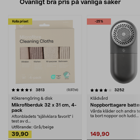
Ovanligt bra pris på vanliga saker
Kolla priset
-25%
4.0av 5 stjärnor
recensioner
4.5av 5 stjärnor
recensio
3813
3252
(9,97/st)
Köksrengöring & disk
Klädvård
Mikrofiberduk 32 x 31 cm, 4-
Noppborttagare batter
pack
Vårda kläder och andra tex
ta bort noppor och ludd.
Aftonbladets "självklara favorit” i
Noppborttagaren fräs...
test av d...
Utförande:
Grå/beige
39,90
149,90