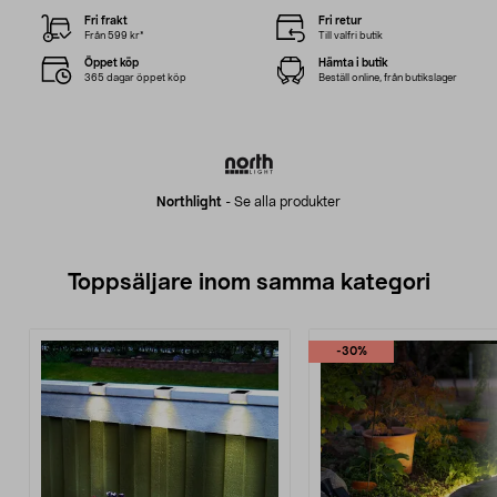
Fri frakt
Fri retur
Från 599 kr*
Till valfri butik
Öppet köp
Hämta i butik
365 dagar öppet köp
Beställ online, från butikslager
Northlight
-
Se alla produkter
Toppsäljare inom samma kategori
-30%