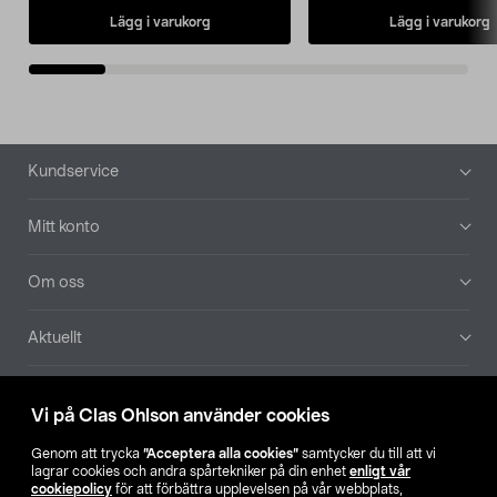
Lägg i varukorg
Lägg i varukorg
Sidfot
Kundservice
Mitt konto
Om oss
Aktuellt
Våra bolag
Vi på Clas Ohlson använder cookies
Hitta butik
Genom att trycka
”Acceptera alla cookies”
samtycker du till att vi
lagrar cookies och andra spårtekniker på din enhet
enligt vår
cookiepolicy
för att förbättra upplevelsen på vår webbplats,