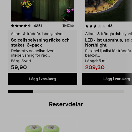
3.5 av 5 stjärnor
recensioner
4.5 av 5 stjärnor
recensione
4251
48
(19,97/st)
Altan- & trädgårdsbelysning
Altan- & trädgårdsbelysn
Solcellsbelysning räcke och
LED-list utomhus, solc
staket, 3-pack
Northlight
Dekorativ solcellsdriven
Flexibel ljuslist för trädgår
utebelysning för räc...
balkon...
Färg:
Svart
Längd:
5 m
59,90
209,30
Lägg i varukorg
Lägg i varukorg
Reservdelar