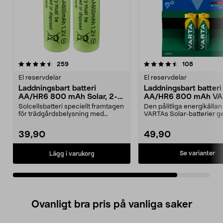
4.5av 5 stjärnor
recensioner
recension
259
108
El reservdelar
El reservdelar
Laddningsbart batteri
Laddningsbart batteri
AA/HR6 800 mAh Solar, 2-
AA/HR6 800 mAh VA
pack
Solar
Solcellsbatteri speciellt framtagen
Den pålitliga energikällan
för trädgårdsbelysning med
VARTAs Solar-batterier ger
solceller och AA-...
belysning – ...
39,90
49,90
Se varianter
Lägg i varukorg
Ovanligt bra pris på vanliga saker