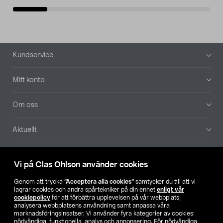
Sidfot
Kundservice
Mitt konto
Om oss
Aktuellt
Våra bolag
Vi på Clas Ohlson använder cookies
Hitta butik
Genom att trycka
”Acceptera alla cookies”
samtycker du till att vi
lagrar cookies och andra spårtekniker på din enhet
enligt vår
cookiepolicy
för att förbättra upplevelsen på vår webbplats,
SE
NO
FI
analysera webbplatsens användning samt anpassa våra
marknadsföringsinsatser. Vi använder fyra kategorier av cookies:
nödvändiga, funktionella, analys och annonsering. För nödvändiga