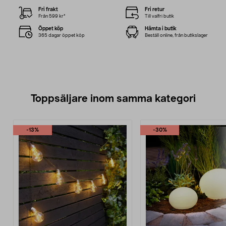
Fri frakt
Fri retur
Från 599 kr*
Till valfri butik
Öppet köp
Hämta i butik
365 dagar öppet köp
Beställ online, från butikslager
Toppsäljare inom samma kategori
-13%
-30%