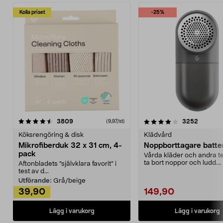
Kolla priset
-25%
4.0av 5 stjärnor
recensioner
4.5av 5 stjärnor
recensio
3809
3252
(9,97/st)
Köksrengöring & disk
Klädvård
Mikrofiberduk 32 x 31 cm, 4-
Noppborttagare batter
pack
Vårda kläder och andra tex
ta bort noppor och ludd.
Aftonbladets "självklara favorit” i
Noppborttagaren fräs...
test av d...
Utförande:
Grå/beige
39,90
149,90
Lägg i varukorg
Lägg i varukorg