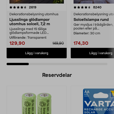
4.5 av 5 stjärnor
recensioner
4.5 av 5 stjärnor
recensio
2619
8240
Dekorationsbelysning utomhus
Dekorationsbelysning ut
Ljusslinga glödlampor
Solcellslampa rund
utomhus solcell, 7,2 m
Ger mysljus i trädgården, 
poolen eller på...
Ljusslinga med 15 tåliga
glödlampsformade LED...
Diameter:
30 cm
Utförande:
Transparent
129,90
174,30
149,90
Lägg i varukorg
Lägg i varukorg
Reservdelar