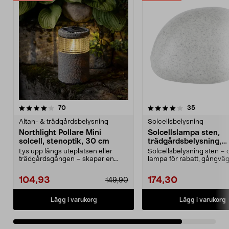
4.0av 5 stjärnor
recensioner
recensione
70
35
Altan- & trädgårdsbelysning
Solcellsbelysning
Northlight Pollare Mini
Solcellslampa sten,
solcell, stenoptik, 30 cm
trädgårdsbelysning,
Northlight
Lys upp längs uteplatsen eller
Solcellsbelysning sten – 
trädgårdsgången – skapar en
lampa för rabatt, gångväg
inbjudande trädgårdsm...
uteplats. Nor...
104,93
174,30
149,90
Lägg i varukorg
Lägg i varukorg