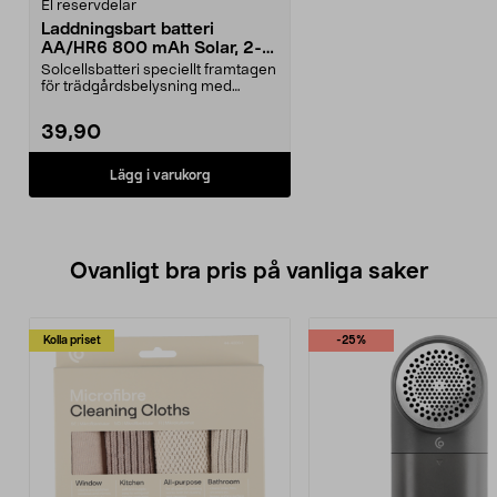
El reservdelar
Laddningsbart batteri
AA/HR6 800 mAh Solar, 2-
pack
Solcellsbatteri speciellt framtagen
för trädgårdsbelysning med
solceller och AA-...
39,90
Lägg i varukorg
Ovanligt bra pris på vanliga saker
Kolla priset
-25%