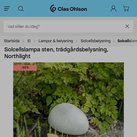
Startsida
El
Lampor & belysning
Solcellsbelysning
Solcellsla
Solcellslampa sten, trädgårdsbelysning,
Northlight
-30%