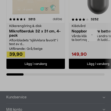
4.0av 5 stjärnor
recensioner
4.5av 5 stjärnor
recensio
3813
3252
(9,97/st)
Köksrengöring & disk
Klädvård
Mikrofiberduk 32 x 31 cm, 4-
Noppborttagare batter
-
pack
Vårda kläder och andra tex
ta bort noppor och ludd.
Aftonbladets "självklara favorit” i
Noppborttagaren fräs...
test av d...
Utförande:
Grå/beige
39,90
149,90
Lägg i varukorg
Lägg i varukorg
Sidfot
Kundservice
Mitt konto