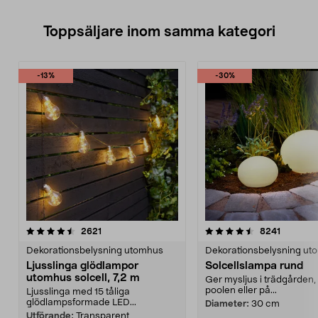
Toppsäljare inom samma kategori
-13%
-30%
4.5 av 5 stjärnor
recensioner
4.5 av 5 stjärnor
recensio
2621
8241
Dekorationsbelysning utomhus
Dekorationsbelysning ut
Ljusslinga glödlampor
Solcellslampa rund
utomhus solcell, 7,2 m
Ger mysljus i trädgården, 
poolen eller på...
Ljusslinga med 15 tåliga
glödlampsformade LED...
Diameter:
30 cm
Utförande:
Transparent