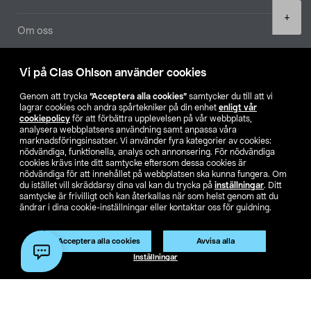
Product
+
quantity
Om oss
Aktuellt
Vi på Clas Ohlson använder cookies
Genom att trycka
”Acceptera alla cookies”
samtycker du till att vi
Våra bolag
lagrar cookies och andra spårtekniker på din enhet
enligt vår
cookiepolicy
för att förbättra upplevelsen på vår webbplats,
analysera webbplatsens användning samt anpassa våra
Hitta butik
marknadsföringsinsatser. Vi använder fyra kategorier av cookies:
nödvändiga, funktionella, analys och annonsering. För nödvändiga
cookies krävs inte ditt samtycke eftersom dessa cookies är
SE
NO
FI
nödvändiga för att innehållet på webbplatsen ska kunna fungera. Om
du istället vill skräddarsy dina val kan du trycka på
inställningar
. Ditt
samtycke är frivilligt och kan återkallas när som helst genom att du
ändrar i dina cookie-inställningar eller kontaktar oss för guidning.
Acceptera alla cookies
Avvisa alla
Lägg i varukorg
(1)
Inställningar
Köpvillkor
Privacy statement
Klubbvillkor
För företag
Ändra till priser exklusive moms