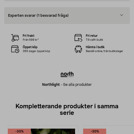
Experten svarar
(1 besvarad fråga)
Fri frakt
Fri retur
Från 599 kr*
Till valfri butik
Öppet köp
Hämta i butik
365 dagar öppet köp
Beställ online, från butikslager
Northlight
-
Se alla produkter
Kompletterande produkter i samma
serie
-30%
-30%