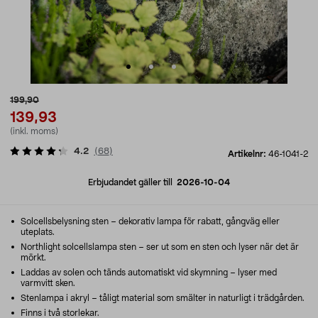
199,90
139,93
(inkl. moms)
4.2
(
68
)
Artikelnr:
46-1041-2
Erbjudandet gäller till
2026-10-04
Solcellsbelysning sten – dekorativ lampa för rabatt, gångväg eller
uteplats.
Northlight solcellslampa sten – ser ut som en sten och lyser när det är
mörkt.
Laddas av solen och tänds automatiskt vid skymning – lyser med
varmvitt sken.
Stenlampa i akryl – tåligt material som smälter in naturligt i trädgården.
Finns i två storlekar.