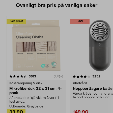
Ovanligt bra pris på vanliga saker
Kolla priset
-25%
4.0av 5 stjärnor
recensioner
4.5av 5 stjärnor
recensio
3813
3252
(9,97/st)
Köksrengöring & disk
Klädvård
Mikrofiberduk 32 x 31 cm, 4-
Noppborttagare batter
pack
Vårda kläder och andra tex
ta bort noppor och ludd.
Aftonbladets "självklara favorit” i
Noppborttagaren fräs...
test av d...
Utförande:
Grå/beige
39,90
149,90