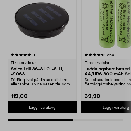
4.5av 5 stjärnor
recensioner
4.5av 5 stjärnor
recension
1
260
El reservdelar
El reservdelar
Solcell till 36-8110, -8111,
Laddningsbart batteri
-9063
AA/HR6 800 mAh Sola
pack
Förläng livet på din solcellskorg
Solcellsbatteri speciellt 
eller solcellslykta.Reservdel som
för trädgårdsbelysning m
passar:36-81...
solceller och AA-...
119,00
39,90
Lägg i varukorg
Lägg i varukorg