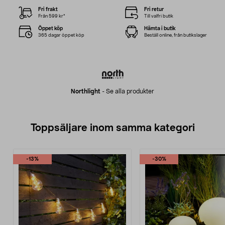
Fri frakt
Fri retur
Från 599 kr*
Till valfri butik
Öppet köp
Hämta i butik
365 dagar öppet köp
Beställ online, från butikslager
Northlight
-
Se alla produkter
Toppsäljare inom samma kategori
-13%
-30%