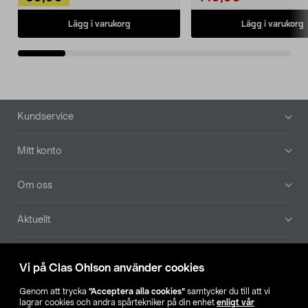
Lägg i varukorg
Lägg i varukorg
Sidfot
Kundservice
Mitt konto
Om oss
Aktuellt
Våra bolag
Vi på Clas Ohlson använder cookies
Hitta butik
Genom att trycka
”Acceptera alla cookies”
samtycker du till att vi
lagrar cookies och andra spårtekniker på din enhet
enligt vår