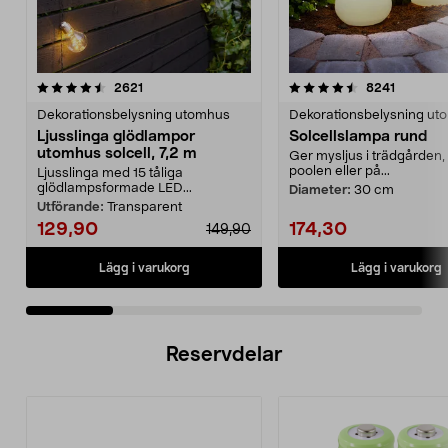
4.5 av 5 stjärnor
recensioner
4.5 av 5 stjärnor
recensio
2621
8241
Dekorationsbelysning utomhus
Dekorationsbelysning ut
Ljusslinga glödlampor
Solcellslampa rund
utomhus solcell, 7,2 m
Ger mysljus i trädgården, 
poolen eller på...
Ljusslinga med 15 tåliga
glödlampsformade LED...
Diameter:
30 cm
Utförande:
Transparent
129,90
174,30
149,90
Lägg i varukorg
Lägg i varukorg
Reservdelar