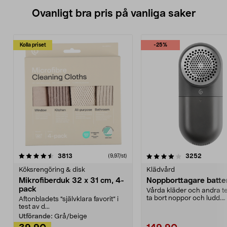
Ovanligt bra pris på vanliga saker
Kolla priset
-25%
4.0av 5 stjärnor
recensioner
4.5av 5 stjärnor
recensio
3813
3252
(9,97/st)
Köksrengöring & disk
Klädvård
Mikrofiberduk 32 x 31 cm, 4-
Noppborttagare batter
pack
Vårda kläder och andra tex
ta bort noppor och ludd.
Aftonbladets "självklara favorit” i
Noppborttagaren fräs...
test av d...
Utförande:
Grå/beige