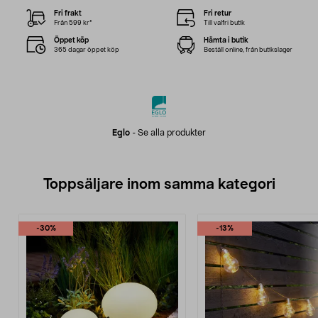
Fri frakt
Fri retur
Från 599 kr*
Till valfri butik
Öppet köp
Hämta i butik
365 dagar öppet köp
Beställ online, från butikslager
Eglo
-
Se alla produkter
Toppsäljare inom samma kategori
-30%
-13%