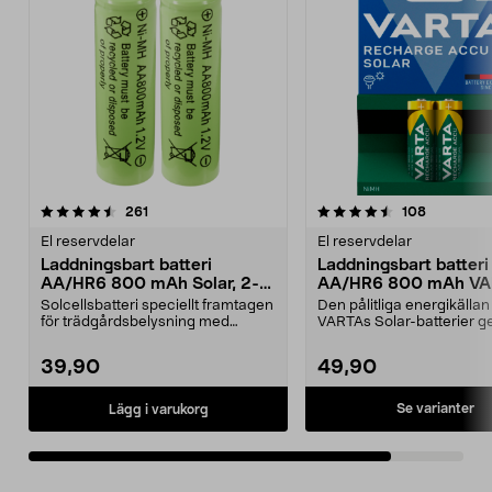
4.5av 5 stjärnor
recensioner
recension
261
108
El reservdelar
El reservdelar
Laddningsbart batteri
Laddningsbart batteri
AA/HR6 800 mAh Solar, 2-
AA/HR6 800 mAh VA
pack
Solar
Solcellsbatteri speciellt framtagen
Den pålitliga energikällan
för trädgårdsbelysning med
VARTAs Solar-batterier ger
solceller och AA-...
belysning – ...
39,90
49,90
Se varianter
Lägg i varukorg