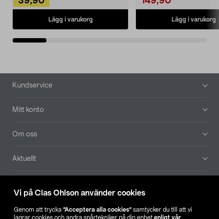
39,90
149,90
Lägg i varukorg
Lägg i varukorg
Sidfot
Kundservice
Mitt konto
Om oss
Aktuellt
Våra bolag
Vi på Clas Ohlson använder cookies
Hitta butik
Genom att trycka
”Acceptera alla cookies”
samtycker du till att vi
lagrar cookies och andra spårtekniker på din enhet
enligt vår