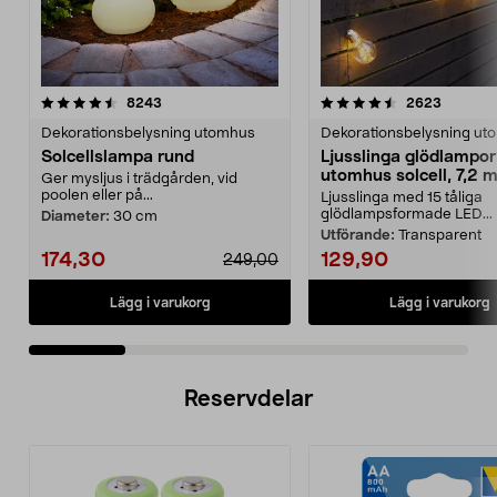
4.5 av 5 stjärnor
recensioner
4.5 av 5 stjärnor
recensio
8243
2623
Dekorationsbelysning utomhus
Dekorationsbelysning ut
Solcellslampa rund
Ljusslinga glödlampor
utomhus solcell, 7,2 
Ger mysljus i trädgården, vid
poolen eller på...
Ljusslinga med 15 tåliga
glödlampsformade LED...
Diameter:
30 cm
Utförande:
Transparent
174,30
129,90
249,00
Lägg i varukorg
Lägg i varukorg
Reservdelar