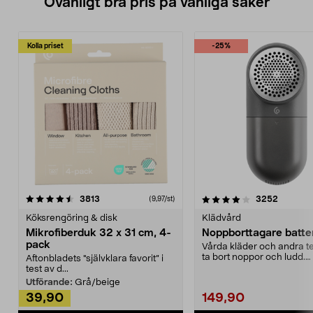
Ovanligt bra pris på vanliga saker
Kolla priset
-25%
4.0av 5 stjärnor
recensioner
4.5av 5 stjärnor
recensio
3813
3252
(9,97/st)
Köksrengöring & disk
Klädvård
Mikrofiberduk 32 x 31 cm, 4-
Noppborttagare batter
pack
Vårda kläder och andra tex
ta bort noppor och ludd.
Aftonbladets "självklara favorit” i
Noppborttagaren fräs...
test av d...
Utförande:
Grå/beige
39,90
149,90