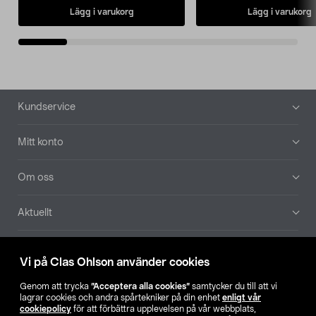
Lägg i varukorg
Lägg i varukorg
Sidfot
Kundservice
Mitt konto
Om oss
Aktuellt
Våra bolag
Vi på Clas Ohlson använder cookies
Hitta butik
Genom att trycka
”Acceptera alla cookies”
samtycker du till att vi
lagrar cookies och andra spårtekniker på din enhet
enligt vår
cookiepolicy
för att förbättra upplevelsen på vår webbplats,