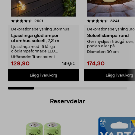
4.5 av 5 stjärnor
recensioner
4.5 av 5 stjärnor
recensio
2621
8241
Dekorationsbelysning utomhus
Dekorationsbelysning ut
Ljusslinga glödlampor
Solcellslampa rund
utomhus solcell, 7,2 m
Ger mysljus i trädgården, 
poolen eller på...
Ljusslinga med 15 tåliga
glödlampsformade LED...
Diameter:
30 cm
Utförande:
Transparent
129,90
174,30
149,90
Lägg i varukorg
Lägg i varukorg
Reservdelar