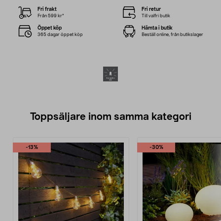
Fri frakt
Fri retur
Från 599 kr*
Till valfri butik
Öppet köp
Hämta i butik
365 dagar öppet köp
Beställ online, från butikslager
Toppsäljare inom samma kategori
-13%
-30%