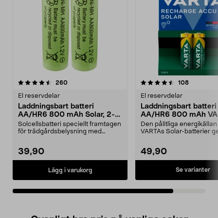
4.5av 5 stjärnor
recensioner
recension
260
108
El reservdelar
El reservdelar
Laddningsbart batteri
Laddningsbart batteri
AA/HR6 800 mAh Solar, 2-
AA/HR6 800 mAh VA
pack
Solar
Solcellsbatteri speciellt framtagen
Den pålitliga energikällan
för trädgårdsbelysning med
VARTAs Solar-batterier ger
solceller och AA-...
belysning – ...
39,90
49,90
Se varianter
Lägg i varukorg