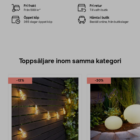
Fri frakt
Fri retur
Från 599 kr*
Till valfri butik
Öppet köp
Hämta i butik
365 dagar öppet köp
Beställ online, från butikslager
Toppsäljare inom samma kategori
-13%
-30%