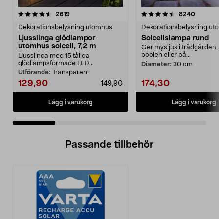
4.5 av 5 stjärnor
recensioner
4.5 av 5 stjärnor
recensio
2619
8240
Dekorationsbelysning utomhus
Dekorationsbelysning ut
Ljusslinga glödlampor
Solcellslampa rund
utomhus solcell, 7,2 m
Ger mysljus i trädgården, 
poolen eller på...
Ljusslinga med 15 tåliga
glödlampsformade LED...
Diameter:
30 cm
Utförande:
Transparent
129,90
174,30
149,90
Lägg i varukorg
Lägg i varukorg
Passande tillbehör