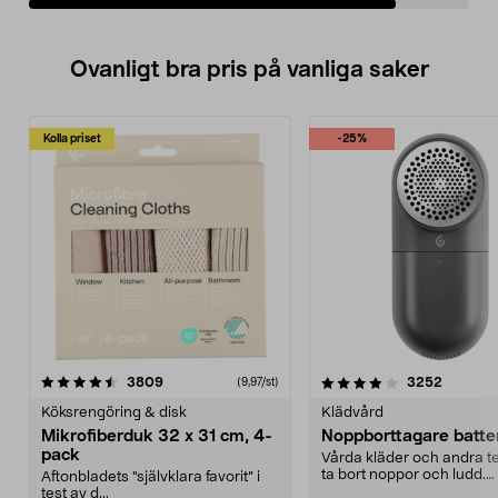
Ovanligt bra pris på vanliga saker
Kolla priset
-25%
4.0av 5 stjärnor
recensioner
4.5av 5 stjärnor
recensio
3809
3252
(9,97/st)
Köksrengöring & disk
Klädvård
Mikrofiberduk 32 x 31 cm, 4-
Noppborttagare batter
pack
Vårda kläder och andra tex
ta bort noppor och ludd.
Aftonbladets "självklara favorit” i
Noppborttagaren fräs...
test av d...