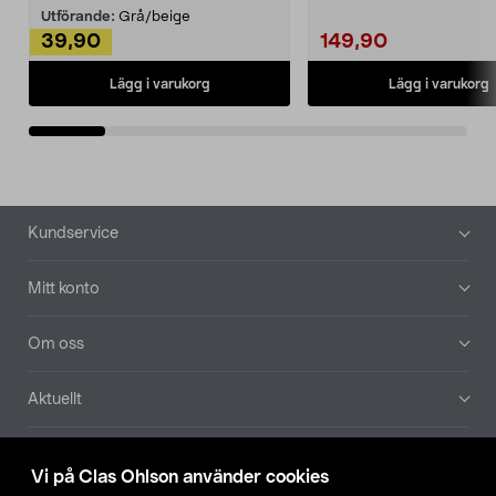
Utförande:
Grå/beige
39,90
149,90
Lägg i varukorg
Lägg i varukorg
Sidfot
Kundservice
Mitt konto
Om oss
Aktuellt
Våra bolag
Vi på Clas Ohlson använder cookies