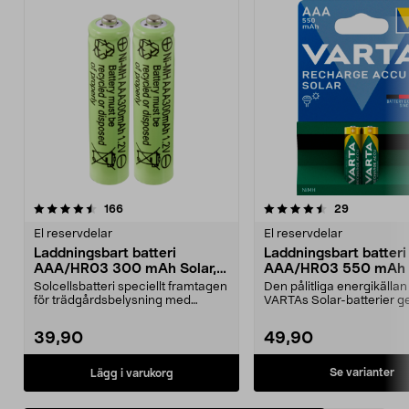
4.5av 5 stjärnor
recensioner
recensione
166
29
El reservdelar
El reservdelar
Laddningsbart batteri
Laddningsbart batteri
AAA/HR03 300 mAh Solar,
AAA/HR03 550 mAh
2-pack
Solar
Solcellsbatteri speciellt framtagen
Den pålitliga energikällan
för trädgårdsbelysning med
VARTAs Solar-batterier ger
solceller och AAA...
belysning – ...
39,90
49,90
Se varianter
Lägg i varukorg