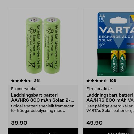
4.5av 5 stjärnor
recensioner
recension
261
108
El reservdelar
El reservdelar
Laddningsbart batteri
Laddningsbart batteri
AA/HR6 800 mAh Solar, 2-
AA/HR6 800 mAh VA
pack
Solar
Solcellsbatteri speciellt framtagen
Den pålitliga energikällan
för trädgårdsbelysning med
VARTAs Solar-batterier ger
solceller och AA-...
belysning – ...
39,90
49,90