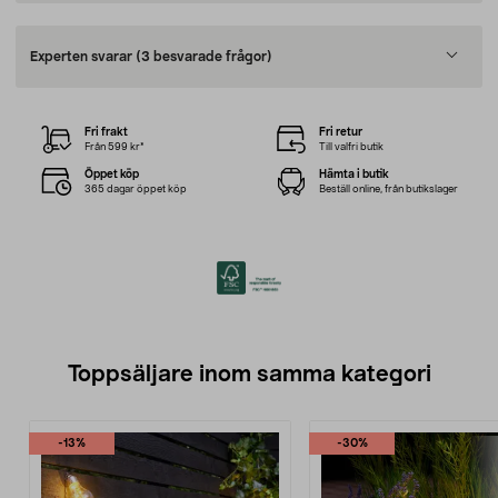
Experten svarar
(3 besvarade frågor)
Fri frakt
Fri retur
Från 599 kr*
Till valfri butik
Öppet köp
Hämta i butik
365 dagar öppet köp
Beställ online, från butikslager
Toppsäljare inom samma kategori
-13%
-30%