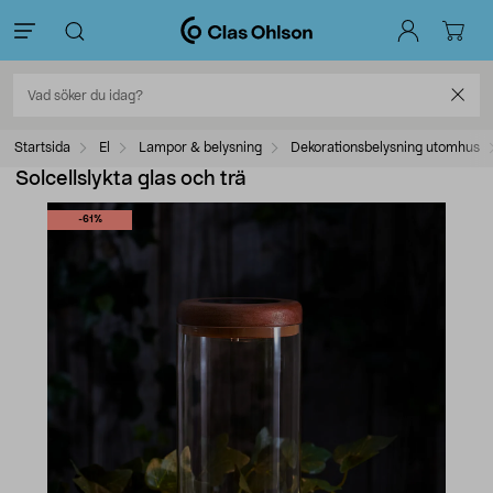
Startsida
El
Lampor & belysning
Dekorationsbelysning utomhus
Solcellslykta glas och trä
-61%