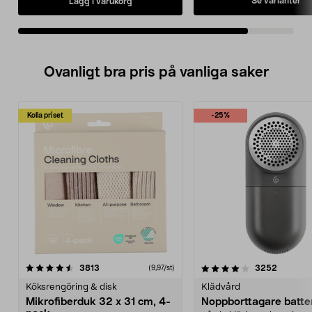
Se varianter
Lägg i varukorg
Ovanligt bra pris på vanliga saker
Kolla priset
-25%
4.0av 5 stjärnor
recensioner
4.5av 5 stjärnor
recensio
3813
3252
(9,97/st)
Köksrengöring & disk
Klädvård
Mikrofiberduk 32 x 31 cm, 4-
Noppborttagare batter