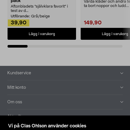
pack
Vårda kläder och andra tex
ta bort noppor och ludd.
Aftonbladets "självklara favorit” i
Noppborttagaren fräs...
test av d...
Utförande:
Grå/beige
39,90
149,90
Lägg i varukorg
Lägg i varukorg
Sidfot
Kundservice
Mitt konto
Om oss
Aktuellt
Vi på Clas Ohlson använder cookies