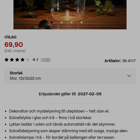
179,90
69,90
(inkl. moms)
4.1
(
108
)
Artikelnr:
36-8117
Select
Storlek
variant
Stor, 12x12x22 cm
Erbjudandet gäller till
2027-02-05
Dekoration och mysbelysning till uteplatsen – helt utan el.
Solcellslykta i glas och trä – finns i två storlekar.
Lyktan laddar i solen och tänds automatiskt när det skymmer.
Solcellsbelysning som skapar stämning med sitt svaga, mysiga sken.
Solcellslampa i trä – för bordet på balkongen eller terrassen.