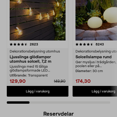
4.5 av 5 stjärnor
recensioner
4.5 av 5 stjärnor
recensio
2623
8243
Dekorationsbelysning utomhus
Dekorationsbelysning ut
Ljusslinga glödlampor
Solcellslampa rund
utomhus solcell, 7,2 m
Ger mysljus i trädgården, 
poolen eller på...
Ljusslinga med 15 tåliga
glödlampsformade LED...
Diameter:
30 cm
Utförande:
Transparent
129,90
174,30
149,90
Lägg i varukorg
Lägg i varukorg
Reservdelar