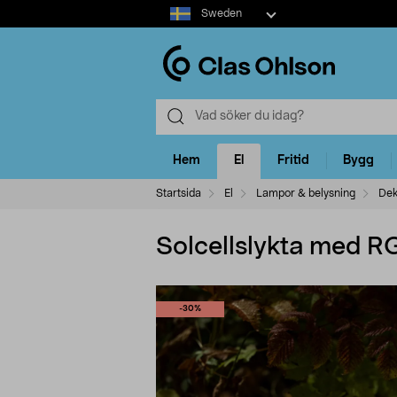
Select
Sweden
market
Hem
El
Fritid
Bygg
Startsida
El
Lampor & belysning
Dek
Solcellslykta med RGB
-30%