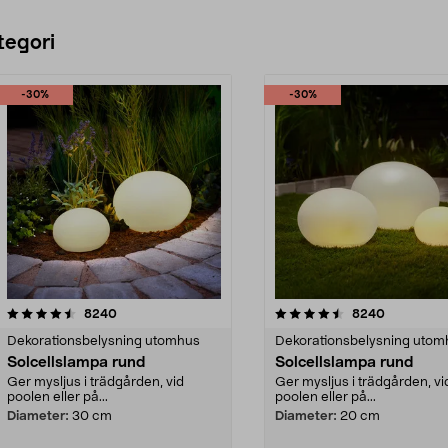
tegori
-30%
-30%
4.5 av 5 stjärnor
recensioner
4.5 av 5 stjärnor
recensione
8240
8240
Dekorationsbelysning utomhus
Dekorationsbelysning utom
Solcellslampa rund
Solcellslampa rund
Ger mysljus i trädgården, vid
Ger mysljus i trädgården, vi
poolen eller på...
poolen eller på...
Diameter:
30 cm
Diameter:
20 cm