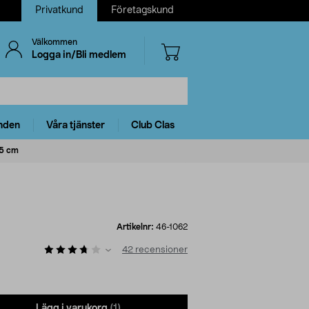
Privatkund
Företagskund
Välkommen
Logga in/Bli medlem
nden
Våra tjänster
Club Clas
15 cm
Artikelnr:
46-1062
42
recensioner
Lägg i varukorg
(1)