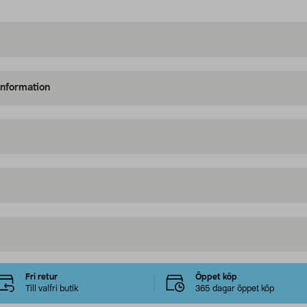
information
Fri retur
Öppet köp
Till valfri butik
365 dagar öppet köp