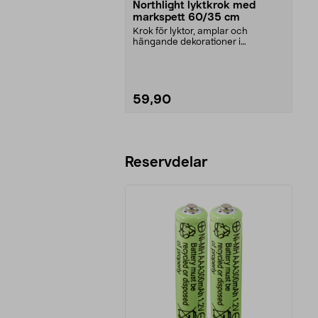
Northlight lyktkrok med
markspett 60/35 cm
Krok för lyktor, amplar och
hängande dekorationer i
trädgården. Northlight lyktk...
59,90
Lägg i varukorg
Reservdelar