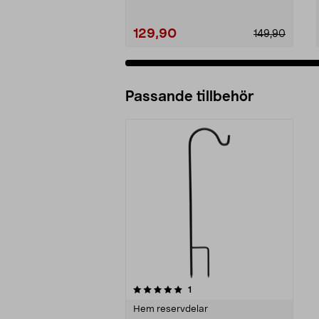
129,90
149,90
Passande tillbehör
0av 5 stjärnor
recensioner
1
Hem reservdelar