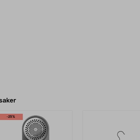
 saker
-25%