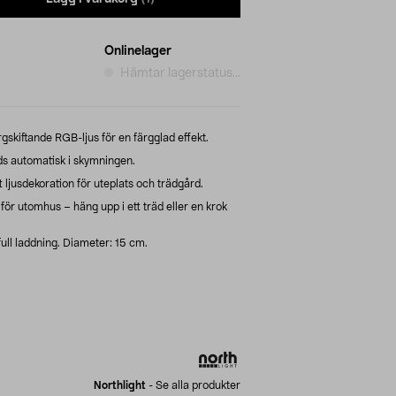
Onlinelager
Hämtar lagerstatus...
gskiftande RGB-ljus för en färgglad effekt.
ds automatisk i skymningen.
 ljusdekoration för uteplats och trädgård.
l för utomhus – häng upp i ett träd eller en krok
 full laddning. Diameter: 15 cm.
Northlight
-
Se alla produkter