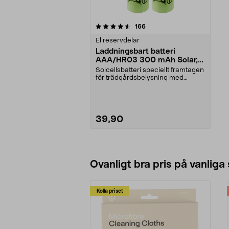
5av 5 stjärnor
recensioner
166
El reservdelar
Laddningsbart batteri
AAA/HR03 300 mAh Solar,
2-pack
Solcellsbatteri speciellt framtagen
för trädgårdsbelysning med
solceller och AAA...
39,90
Lägg i varukorg
Ovanligt bra pris på vanliga
Kolla priset