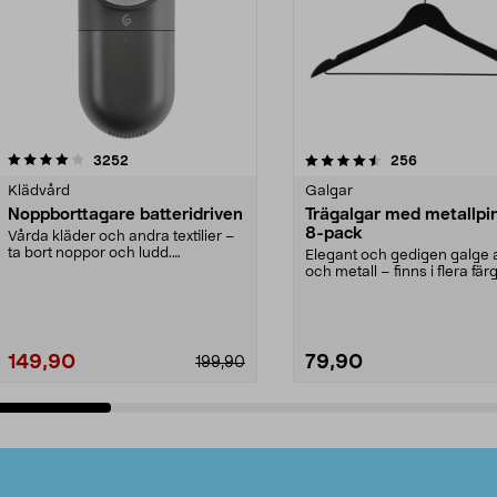
4.5av 5 stjärnor
recensioner
4.0av 5 stjärnor
recensioner
3252
256
Klädvård
Galgar
Noppborttagare batteridriven
Trägalgar med metallpi
8-pack
Vårda kläder och andra textilier –
ta bort noppor och ludd.
Elegant och gedigen galge a
Noppborttagaren fräs...
och metall – finns i flera färg
Galge med sv...
149,90
79,90
199,90
Lägg i varukorg
Lägg i varukorg