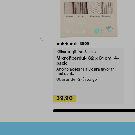
5av 5 stjärnor
4.0av 5 stjärnor
recensioner
3809
Köksrengöring & disk
Mikrofiberduk 32 x 31 cm, 4-
pack
Aftonbladets "självklara favorit” i
test av d...
Utförande:
Grå/beige
39,90
Lägg i varukorg
Sidfot