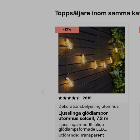
Toppsäljare inom samma ka
-13%
5 av 5 stjärnor
4.5 av 5 stjärnor
recensioner
2619
Dekorationsbelysning utomhus
Ljusslinga glödlampor
utomhus solcell, 7,2 m
Ljusslinga med 15 tåliga
glödlampsformade LED...
Utförande:
Transparent