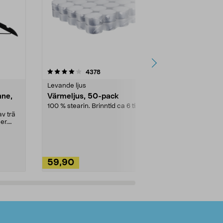
4.5av 5 stjärnor
recensioner
4.5
4378
2
Levande ljus
Rengöringsm
nne,
Värmeljus, 50-pack
Bikarbonat
100 % stearin. Brinntid ca 6 tim.
Ett allsidigt 
städning och 
v trä
ute. Städa med
er.
59,90
49,90
Lägg i varukorg
Lägg