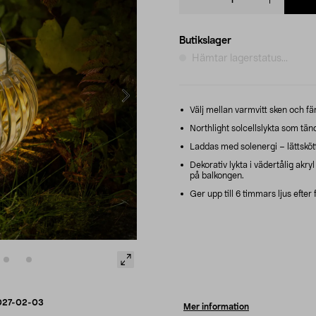
quantity
Butikslager
Hämtar lagerstatus...
Välj mellan varmvitt sken och fär
Northlight solcellslykta som tän
Laddas med solenergi – lättskött
Dekorativ lykta i vädertålig akry
på balkongen.
Ger upp till 6 timmars ljus efter
027-02-03
Mer information