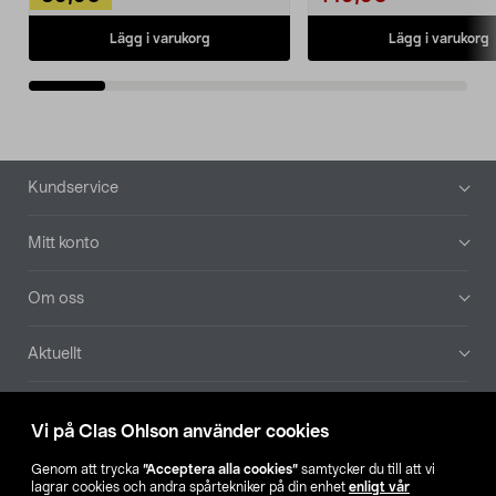
Lägg i varukorg
Lägg i varukorg
Sidfot
Kundservice
Mitt konto
Om oss
Aktuellt
Våra bolag
Vi på Clas Ohlson använder cookies
Hitta butik
Genom att trycka
”Acceptera alla cookies”
samtycker du till att vi
lagrar cookies och andra spårtekniker på din enhet
enligt vår