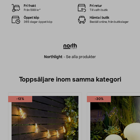
Fri frakt
Fri retur
Från 599 kr*
Till valfri butik
Öppet köp
Hämta i butik
365 dagar öppet köp
Beställ online, från butikslager
Northlight
-
Se alla produkter
Toppsäljare inom samma kategori
-13%
-30%