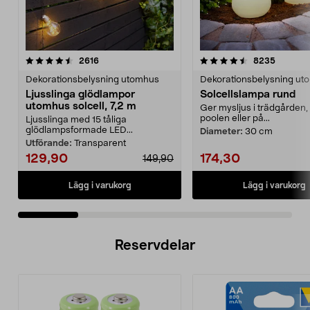
4.5 av 5 stjärnor
recensioner
4.5 av 5 stjärnor
recensio
2616
8235
Dekorationsbelysning utomhus
Dekorationsbelysning ut
Ljusslinga glödlampor
Solcellslampa rund
utomhus solcell, 7,2 m
Ger mysljus i trädgården, 
poolen eller på...
Ljusslinga med 15 tåliga
glödlampsformade LED...
Diameter:
30 cm
Utförande:
Transparent
129,90
174,30
149,90
Lägg i varukorg
Lägg i varukorg
Reservdelar