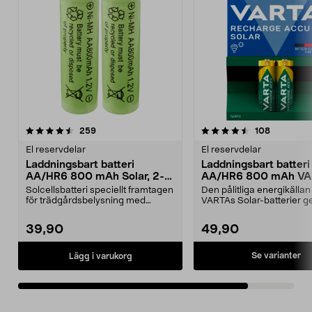
4.5av 5 stjärnor
recensioner
recension
259
108
El reservdelar
El reservdelar
Laddningsbart batteri
Laddningsbart batteri
AA/HR6 800 mAh Solar, 2-
AA/HR6 800 mAh VA
pack
Solar
Solcellsbatteri speciellt framtagen
Den pålitliga energikällan
för trädgårdsbelysning med
VARTAs Solar-batterier ger
solceller och AA-...
belysning – ...
39,90
49,90
Se varianter
Lägg i varukorg