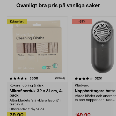
Ovanligt bra pris på vanliga saker
Kolla priset
-25%
4.0av 5 stjärnor
recensioner
4.5av 5 stjärnor
recensio
3808
3251
(9,97/st)
Köksrengöring & disk
Klädvård
Mikrofiberduk 32 x 31 cm, 4-
Noppborttagare batter
pack
Vårda kläder och andra tex
ta bort noppor och ludd.
Aftonbladets "självklara favorit” i
Noppborttagaren fräs...
test av d...
Utförande:
Grå/beige
39,90
149,90